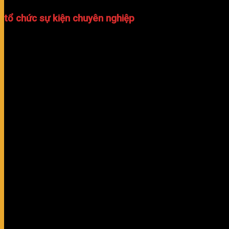
tổ chức sự kiện chuyên nghiệp
TỔ CHỨC SỰ KIỆN TẤT NIÊN – KHÁNH THÀNH – LỄ TRI ÂN -