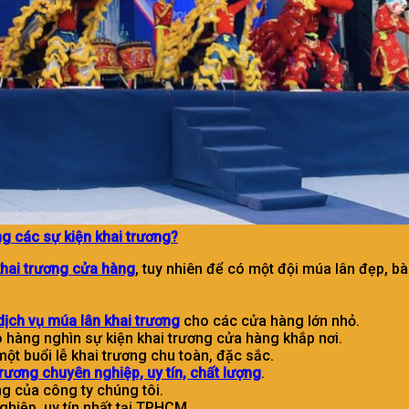
ng các sự kiện khai trương?
khai trương cửa hàng
, tuy nhiên để có một đội múa lân đẹp, bà
ịch vụ múa lân khai trương
cho các cửa hàng lớn nhỏ.
 hàng nghìn sự kiện khai trương cửa hàng khắp nơi.
ột buổi lễ khai trương chu toàn, đặc sắc.
rương chuyên nghiệp, uy tín, chất lượng
.
g của công ty chúng tôi.
hiệp, uy tín nhất tại TPHCM.