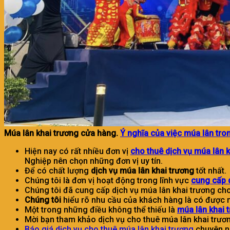
Múa lân khai trương cửa hàng.
Ý nghĩa của việc múa lân tro
Hiện nay có rất nhiều đơn vị
cho thuê dịch vụ múa lân 
Nghiệp nên chọn những đơn vị uy tín.
Để có chất lượng
dịch vụ múa lân khai trương
tốt nhất.
Chúng tôi là đơn vị hoạt động trong lĩnh vực
cung cấp d
Chúng tôi đã cung cấp dịch vụ múa lân khai trương cho
Chúng tôi
hiểu rõ nhu cầu của khách hàng là có được m
Một trong những điều không thể thiếu là
múa lân khai t
Mời bạn tham khảo dịch vụ cho thuê múa lân khai trươn
Báo giá dịch vụ cho thuê múa lân khai trương
chuyên ng