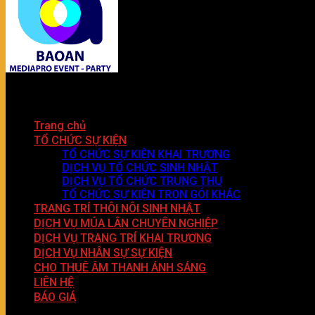
Trang chủ
TỔ CHỨC SỰ KIỆN
TỔ CHỨC SỰ KIỆN KHAI TRƯƠNG
DỊCH VỤ TỔ CHỨC SINH NHẬT
DỊCH VỤ TỔ CHỨC TRUNG THU
TỔ CHỨC SỰ KIỆN TRON GÓI KHÁC
TRANG TRÍ THÔI NÔI SINH NHẬT
DỊCH VỤ MÚA LÂN CHUYÊN NGHIỆP
DỊCH VỤ TRANG TRÍ KHAI TRƯƠNG
DỊCH VỤ NHÂN SỰ SỰ KIỆN
CHO THUÊ ÂM THANH ÁNH SÁNG
LIÊN HỆ
BÁO GIÁ