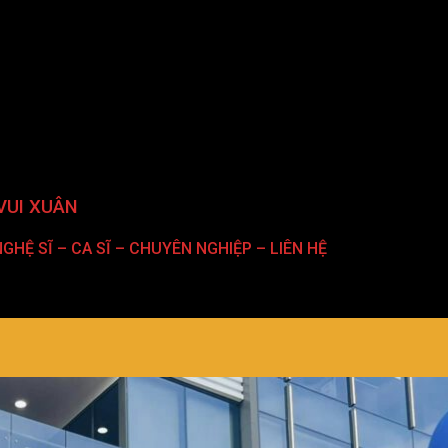
VUI XUÂN
GHỆ SĨ – CA SĨ – CHUYÊN NGHIỆP – LIÊN HỆ