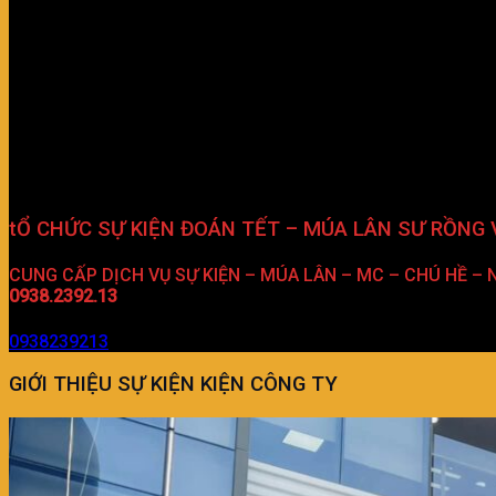
tỔ CHỨC SỰ KIỆN ĐOÁN TẾT – MÚA LÂN SƯ RỒNG 
CUNG CẤP DỊCH VỤ SỰ KIỆN – MÚA LÂN – MC – CHÚ HỀ – N
0938.2392.13
0938239213
GIỚI THIỆU SỰ KIỆN KIỆN CÔNG TY