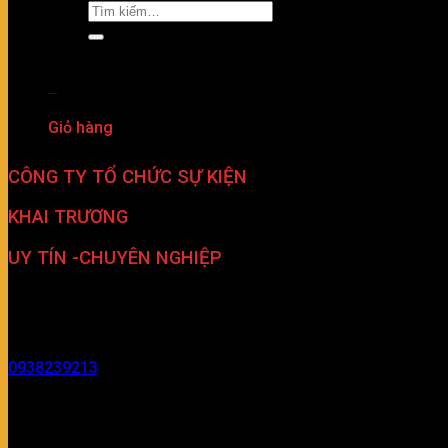
0
Giỏ hàng
Chưa có sản phẩm trong giỏ hàng.
CÔNG TY TỔ CHỨC SỰ KIỆN
KHAI TRƯƠNG
UY TÍN -CHUYÊN NGHIỆP
Dịch vụ tổ chức sự kiện khai truơng trọn gói chuyên nghiệp 
Cho thuê âm thanh – ánh sáng – nhân sự sự kiện khai trươn
0938239213