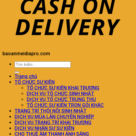
baoanmeidiapro.com
Trang chủ
TỔ CHỨC SỰ KIỆN
TỔ CHỨC SỰ KIỆN KHAI TRƯƠNG
DỊCH VỤ TỔ CHỨC SINH NHẬT
DỊCH VỤ TỔ CHỨC TRUNG THU
TỔ CHỨC SỰ KIỆN TRON GÓI KHÁC
TRANG TRÍ THÔI NÔI SINH NHẬT
DỊCH VỤ MÚA LÂN CHUYÊN NGHIỆP
DỊCH VỤ TRANG TRÍ KHAI TRƯƠNG
DỊCH VỤ NHÂN SỰ SỰ KIỆN
CHO THUÊ ÂM THANH ÁNH SÁNG