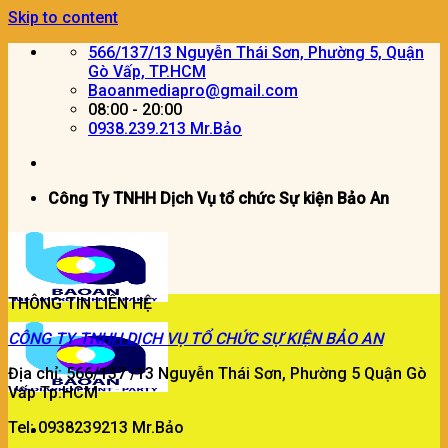
Skip to content
566/137/13 Nguyễn Thái Sơn, Phường 5, Quận
Gò Vấp, TP.HCM
Baoanmediapro@gmail.com
08:00 - 20:00
0938.239.213 Mr.Bảo
Công Ty TNHH Dịch Vụ tổ chức Sự kiện Bảo An
THÔNG TIN LIÊN HỆ
CÔNG TY
TNHH DỊCH VỤ TỔ CHỨC SỰ KIỆN BẢO AN
Địa chỉ: 566/137 /13 Nguyễn Thái Sơn, Phường 5 Quận Gò
Vấp Tp.HCM
Tel: 0938239213 Mr.Bảo