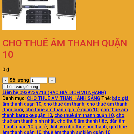
CHO THUÊ ÂM THANH QUẬN
10
0
₫
Số lượng
Thêm vào giỏ hàng
Liên hệ
0938239213 (BÁO GIÁ DỊCH VỤ NHANH)
Danh mục:
CHO THUÊ ÂM THANH ÁNH SÁNG
Thẻ:
báo giá
âm thanh quạn 10
,
cho thuê âm thanh
,
cho thuê âm thanh
đám cưới
,
cho thuê âm thanh giá rẻ quận 10
,
cho thuê âm
thanh karaoke quận 10
,
cho thuê âm thanh quận 10
,
cho
thuê âm thanh sinh nhật
,
cho thuê âm thanh tiệc
,
dàn âm
thanh quận 10 giá rẻ
,
dịch vụ cho thuê âm thanh
,
giá thuê
âm thanh quận 10
,
thuê âm thanh sự kiện quận 10