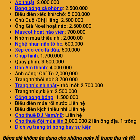
Ảo thuật
: 2.000.000
Bong bóng xà phòng
: 2.500.000
Biểu diễn xiếc khỉ/chó: 5.000.000
Chú Cuội/Chị Hằng: 2.500.000
Ông Già Noel hoạt náo: 2.500.000
Mascot hoạt náo viên
: 700.000
Nhóm múa thiếu nhi: 2.000.00
Nghệ nhân nặn tò he
: 600.000
Xếp cào cào lá dừa
: 600.000
Chụp hình
: 1.700.000
Quay phim: 3.500.000
Dàn Âm thanh
: 4.000.000
Ánh sáng: Chỉ Từ 2,000,000
Trang trí thôi nôi: 3.700.000
Trang trí sinh nhật
– thôi nôi: 2.700.000
Trang trí sự kiện: 2.500.000
Cổng bong bóng
: 1.500.000
Biểu diễn múa rối nước Liên hệ
Biểu diễn kịch thiếu nhi Liên hệ
Cho thuê DJ Nam/nữ
: Liên hệ
Cho thuê đội múa lân
3.
000.000 2 lân ông địa. 1 trống
Dịch vụ trang trí bóng bay sự kiện
Bảng giá không áp dụng cho những ngày lễ trung thu và tết