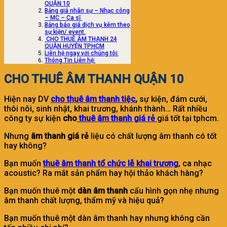
QUẬN 10
Bảng giá nhân sự – Nhạc công
– MC – Ca sĩ
Bảng báo giá dịch vụ kèm theo
sự kiện/ event.
CHO THUÊ ÂM THANH 24
QUẬN HUYỆN TPHCM
Liên hệ ngay với chúng tôi:
Thông Tin Liên hệ:
CHO THUÊ ÂM THANH QUẬN 10
Hiện nay DV
cho thuê âm thanh tiệc
,
sự kiện, đám cưới,
thôi nôi, sinh nhật, khai trương, khánh thành… Rất nhiều
công ty sự kiện
cho
thuê âm thanh giá rẻ
giá tốt tại tphcm.
Nhưng
âm thanh giá rẻ
liệu có chất lượng âm thanh có tốt
hay không?
Bạn muốn
thuê âm thanh tổ chức lễ khai trương
, ca nhạc
acoustic? Ra mắt sản phẩm hay hội thảo khách hàng?
Bạn muốn thuê một
dàn âm thanh
cấu hình gọn nhẹ nhưng
âm thanh chất lượng, thẩm mỹ và hiệu quả?
Bạn muốn thuê một dàn âm thanh hay nhưng không cần