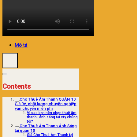
Mô tả
Contents
Cho Thuê Âm Thanh QUẬN 10
Giá Rẻ, chất lượng chuyên nghiệp,
vận chuyển miễn phí
Vì sao bạn nên chọn thuê âm
thanh- ánh sáng tại cty chúng
tôi?
Cho Thuê Âm Thanh Ánh Sáng
tại quận 10
Giá Cho Thuê Âm Thanh tại