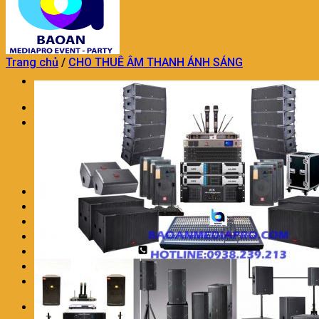
Trang chủ
/
CHO THUÊ ÂM THANH ÁNH SÁNG
Trang chủ
TỔ CHỨC SỰ KIỆN
TỔ CHỨC SỰ KIỆN KHAI TRƯƠNG
DỊCH VỤ TỔ CHỨC SINH NHẬT
DỊCH VỤ TỔ CHỨC TRUNG THU
TỔ CHỨC SỰ KIỆN TRON GÓI KHÁC
TRANG TRÍ THÔI NÔI SINH NHẬT
DỊCH VỤ MÚA LÂN CHUYÊN NGHIỆP
DỊCH VỤ TRANG TRÍ KHAI TRƯƠNG
DỊCH VỤ NHÂN SỰ SỰ KIỆN
CHO THUÊ ÂM THANH ÁNH SÁNG
LIÊN HỆ
BÁO GIÁ