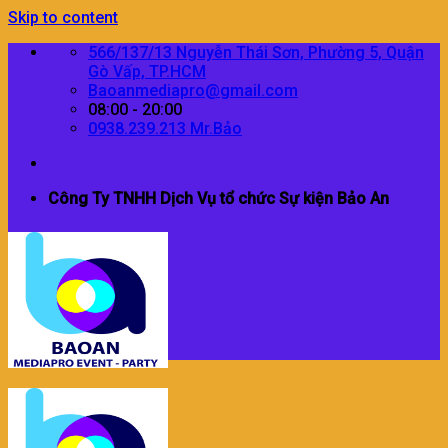
Skip to content
566/137/13 Nguyễn Thái Sơn, Phường 5, Quận
Gò Vấp, TP.HCM
Baoanmediapro@gmail.com
08:00 - 20:00
0938.239.213 Mr.Bảo
Công Ty TNHH Dịch Vụ tổ chức Sự kiện Bảo An