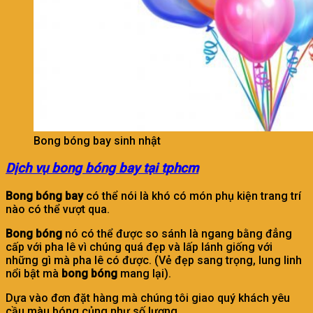
Bong bóng bay sinh nhật
Dịch vụ bong bóng bay tại tphcm
Bong bóng bay
có thể nói là khó có món phụ kiện trang trí
nào có thể vượt qua.
Bong bóng
nó có thể được so sánh là ngang bằng đẳng
cấp với pha lê vì chúng quá đẹp và lấp lánh giống với
những gì mà pha lê có được. (Vẻ đẹp sang trọng, lung linh
nổi bật mà
bong bóng
mang lại).
Dựa vào đơn đặt hàng mà chúng tôi giao quý khách yêu
cầu màu bóng củng như số lượng.