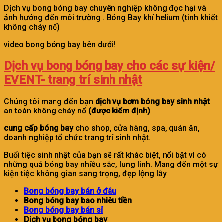
Dịch vụ bong bóng bay chuyên nghiệp không đọc hại và
ảnh hưởng đến môi trường . Bóng Bay khí helium (tinh khiết
không cháy nổ)
video bong bóng bay bên dưới!
Dịch vụ bong bóng bay cho các sự kiện/
EVENT- trang trí sinh nhật
Chúng tôi mang đến bạn
dịch vụ bơm bóng bay sinh nhật
an toàn không cháy nổ
(được kiểm định)
cung cấp bóng bay
cho shop, cửa hàng, spa, quán ăn,
doanh nghiệp tổ chức trang trí sinh nhật.
Buổi tiệc sinh nhật của bạn sẽ rất khác biệt, nổi bật vì có
những quả bóng bay nhiều sắc, lung linh. Mang đến một sự
kiện tiệc không gian sang trọng, đẹp lộng lẫy.
Bong bóng bay bán ở đâu
Bong bóng bay bao nhiêu tiền
Bong bóng bay bán sỉ
Dịch vụ bong bóng bay