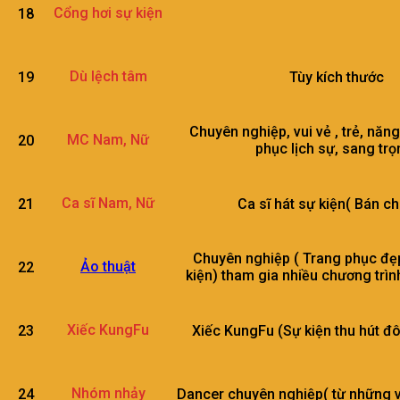
Cổng hơi sự kiện
18
Dù lệch tâm
19
Tùy kích thước
Chuyên nghiệp, vui vẻ , trẻ, năn
MC Nam, Nữ
20
phục lịch sự, sang trọ
Ca sĩ Nam, Nữ
21
Ca sĩ hát sự kiện( Bán c
Chuyên nghiệp ( Trang phục đẹ
Ảo thuật
22
kiện) tham gia nhiều chương trình
Xiếc KungFu
23
Xiếc KungFu (Sự kiện thu hút đ
Nhóm nhảy
24
Dancer chuyên nghiệp( từ những 