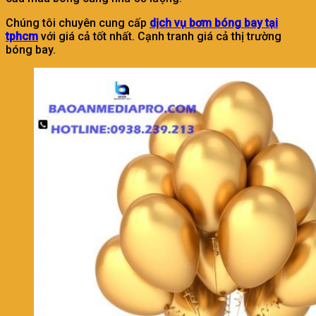
Chúng tôi chuyên cung cấp
dịch vụ bơm bóng bay tại
tphcm
với giá cả tốt nhất. Cạnh tranh giá cả thị trường
bóng bay.