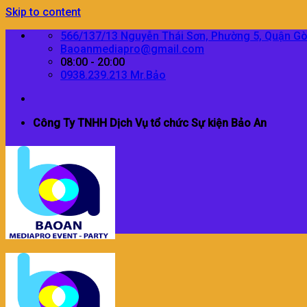
Skip to content
566/137/13 Nguyễn Thái Sơn, Phường 5, Quận G
Baoanmediapro@gmail.com
08:00 - 20:00
0938.239.213 Mr.Bảo
Công Ty TNHH Dịch Vụ tổ chức Sự kiện Bảo An