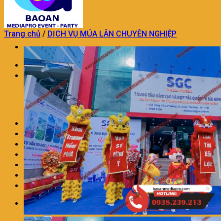
Trang chủ
/
DỊCH VỤ MÚA LÂN CHUYÊN NGHIỆP
Trang chủ
TỔ CHỨC SỰ KIỆN
TỔ CHỨC SỰ KIỆN KHAI TRƯƠNG
DỊCH VỤ TỔ CHỨC SINH NHẬT
DỊCH VỤ TỔ CHỨC TRUNG THU
TỔ CHỨC SỰ KIỆN TRON GÓI KHÁC
TRANG TRÍ THÔI NÔI SINH NHẬT
DỊCH VỤ MÚA LÂN CHUYÊN NGHIỆP
DỊCH VỤ TRANG TRÍ KHAI TRƯƠNG
DỊCH VỤ NHÂN SỰ SỰ KIỆN
CHO THUÊ ÂM THANH ÁNH SÁNG
LIÊN HỆ
BÁO GIÁ