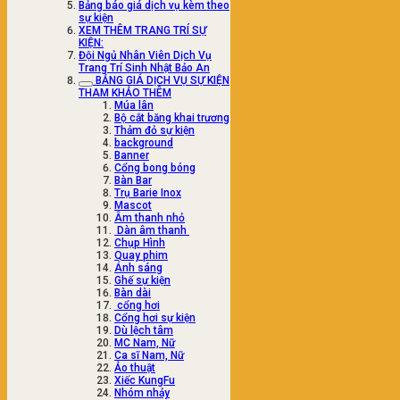
Bảng báo giá dịch vụ kèm theo
sự kiện
XEM THÊM TRANG TRÍ SỰ
KIỆN:
Đội Ngủ Nhân Viên Dịch Vụ
Trang Trí Sinh Nhật Bảo An
BẢNG GIÁ DỊCH VỤ SỰ KIỆN
THAM KHẢO THÊM
Múa lân
Bộ cắt băng khai trương
Thảm đỏ sự kiện
background
Banner
Cổng bong bóng
Bàn Bar
Trụ Barie Inox
Mascot
Âm thanh nhỏ
Dàn âm thanh
Chụp Hình
Quay phim
Ánh sáng
Ghế sự kiện
Bàn dài
cổng hơi
Cổng hơi sự kiện
Dù lệch tâm
MC Nam, Nữ
Ca sĩ Nam, Nữ
Ảo thuật
Xiếc KungFu
Nhóm nhảy