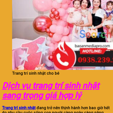
Trang trí sinh nhật cho bé
Dịch vụ trang trí sinh nhật
sang trọng giá hợp lý
Trang t
r
í sinh nhật
đang trở nên thịnh hành hơn bao giờ hết
do nhu cầu cuộc sống con người càng ngày càng nâng