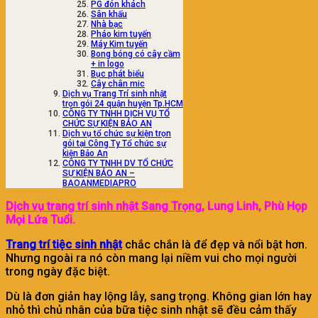
PG đón khách
Sân khấu
Nhà bạc
Pháo kim tuyến
Máy Kim tuyến
Bong bóng có cây cầm
+ in logo
Bục phát biểu
Cây chân mic
Dịch vụ Trang Trí sinh nhật
trọn gói 24 quận huyện Tp.HCM
CÔNG TY TNHH DỊCH VỤ TỔ
CHỨC SỰ KIỆN BẢO AN
Dịch vụ tổ chức sự kiện trọn
gói tại Công Ty Tổ chức sự
kiện Bảo An
CÔNG TY TNHH DV TỔ CHỨC
SỰ KIỆN BẢO AN –
BAOANMEDIAPRO
Dịch vụ trang trí sinh nhật Sang Trọng
, Lung Linh, P
hù Họp
Mọi Lứa Tuổi.
Trang trí tiệc sinh
n
hật
chắc chắn là để đẹp và nổi bật hơn.
Nhưng ngoài ra nó còn mang lại niềm vui cho mọi người
trong ngày đặc biệt.
Dù là đơn giản hay lộng lẫy, sang trọng. Không gian lớn hay
nhỏ thì chủ nhân của bữa tiệc sinh nhật sẽ đều cảm thấy