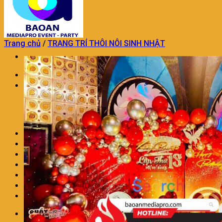
Trang chủ
/
TRANG TRÍ THÔI NÔI SINH NHẬT
Trang chủ
TỔ CHỨC SỰ KIỆN
TỔ CHỨC SỰ KIỆN KHAI TRƯƠNG
DỊCH VỤ TỔ CHỨC SINH NHẬT
DỊCH VỤ TỔ CHỨC TRUNG THU
TỔ CHỨC SỰ KIỆN TRON GÓI KHÁC
TRANG TRÍ THÔI NÔI SINH NHẬT
DỊCH VỤ MÚA LÂN CHUYÊN NGHIỆP
DỊCH VỤ TRANG TRÍ KHAI TRƯƠNG
DỊCH VỤ NHÂN SỰ SỰ KIỆN
CHO THUÊ ÂM THANH ÁNH SÁNG
LIÊN HỆ
BÁO GIÁ