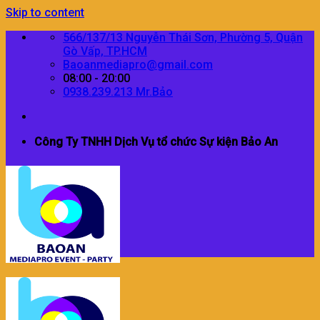
Skip to content
566/137/13 Nguyễn Thái Sơn, Phường 5, Quận
Gò Vấp, TP.HCM
Baoanmediapro@gmail.com
08:00 - 20:00
0938.239.213 Mr.Bảo
Công Ty TNHH Dịch Vụ tổ chức Sự kiện Bảo An