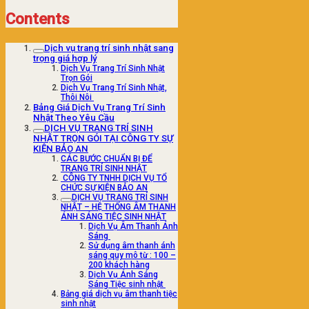
Contents
Dịch vụ trang trí sinh nhật sang
trọng giá hợp lý
Dịch Vụ Trang Trí Sinh Nhật
Trọn Gói
Dịch Vụ Trang Trí Sinh Nhật,
Thôi Nôi
Bảng Giá Dịch Vụ Trang Trí Sinh
Nhật Theo Yêu Cầu
DỊCH VỤ TRANG TRÍ SINH
NHẬT TRỌN GÓI TẠI CÔNG TY SỰ
KIỆN BẢO AN
CÁC BƯỚC CHUẨN BỊ ĐỂ
TRANG TRÍ SINH NHẬT
CÔNG TY TNHH DỊCH VỤ TỔ
CHỨC SỰ KIỆN BẢO AN
DỊCH VỤ TRANG TRÍ SINH
NHẬT – HỆ THỐNG ÂM THANH
ÁNH SÁNG TIỆC SINH NHẬT
Dịch Vụ Âm Thanh Ánh
Sáng
Sử dụng âm thanh ánh
sáng quy mô từ : 100 –
200 khách hàng
Dịch Vụ Ánh Sáng
Sáng Tiệc sinh nhật
Bảng giá dịch vụ âm thanh tiệc
sinh nhật