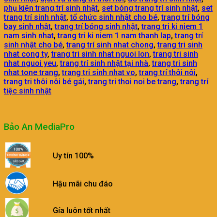
phụ kiện trang trí sinh nhật
,
set bóng trang trí sinh nhật
,
set
trang trí sinh nhật
,
tổ chức sinh nhật cho bé
,
trang trí bóng
bay sinh nhật
,
trang trí bóng sinh nhật
,
trang tri ki niem 1
nam sinh nhat
,
trang tri ki niem 1 nam thanh lap
,
trang trí
sinh nhật cho bé
,
trang trí sinh nhat chong
,
trang tri sinh
nhat cong ty
,
trang tri sinh nhat nguoi lon
,
trang tri sinh
nhat nguoi yeu
,
trang trí sinh nhật tại nhà
,
trang tri sinh
nhat tone trang
,
trang tri sinh nhat vo
,
trang trí thôi nôi
,
trang tri thôi nôi bé gái
,
trang tri thoi noi be trang
,
trang trí
tiệc sinh nhật
Bảo An MediaPro
Uy tín 100%
Hậu mãi chu đáo
Gía luôn tốt nhất