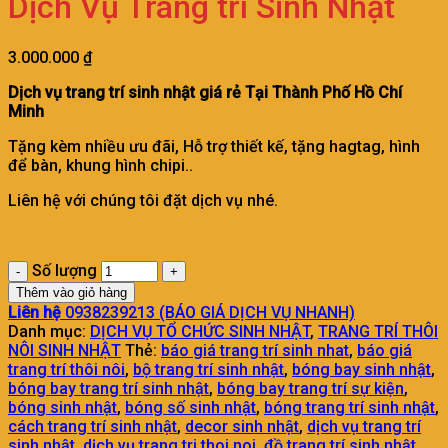
Dịch Vụ Trang trí Sinh Nhật
3.000.000
₫
Dịch vụ trang trí sinh nhật giá rẻ Tại Thành Phố Hồ Chí
Minh
Tặng kèm nhiều ưu đãi, Hỗ trợ thiết kế, tặng hagtag, hình
để bàn, khung hình chipi..
Liên hệ với chúng tôi đặt dịch vụ nhé.
Số lượng
Thêm vào giỏ hàng
Liên hệ
0938239213 (BÁO GIÁ DỊCH VỤ NHANH)
Danh mục:
DỊCH VỤ TỔ CHỨC SINH NHẬT
,
TRANG TRÍ THÔI
NÔI SINH NHẬT
Thẻ:
báo giá trang trí sinh nhat
,
báo giá
trang trí thôi nôi
,
bộ trang trí sinh nhật
,
bóng bay sinh nhật
,
bóng bay trang trí sinh nhật
,
bóng bay trang trí sự kiện
,
bóng sinh nhật
,
bóng số sinh nhật
,
bóng trang trí sinh nhật
,
cách trang trí sinh nhật
,
decor sinh nhật
,
dịch vụ trang trí
sinh nhật
,
dịch vụ trang tri thoi noi
,
đồ trang trí sinh nhật
,