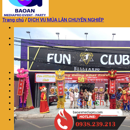
Trang chủ
/
DỊCH VỤ MÚA LÂN CHUYÊN NGHIỆP
Trang chủ
TỔ CHỨC SỰ KIỆN
TỔ CHỨC SỰ KIỆN KHAI TRƯƠNG
DỊCH VỤ TỔ CHỨC SINH NHẬT
DỊCH VỤ TỔ CHỨC TRUNG THU
TỔ CHỨC SỰ KIỆN TRON GÓI KHÁC
TRANG TRÍ THÔI NÔI SINH NHẬT
DỊCH VỤ MÚA LÂN CHUYÊN NGHIỆP
DỊCH VỤ TRANG TRÍ KHAI TRƯƠNG
DỊCH VỤ NHÂN SỰ SỰ KIỆN
CHO THUÊ ÂM THANH ÁNH SÁNG
LIÊN HỆ
BÁO GIÁ