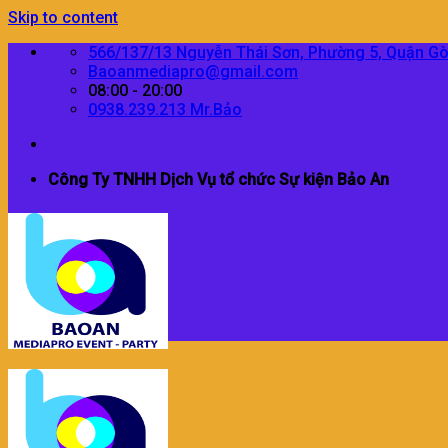
Skip to content
566/137/13 Nguyễn Thái Sơn, Phường 5, Quận G
Baoanmediapro@gmail.com
08:00 - 20:00
0938.239.213 Mr.Bảo
Công Ty TNHH Dịch Vụ tổ chức Sự kiện Bảo An