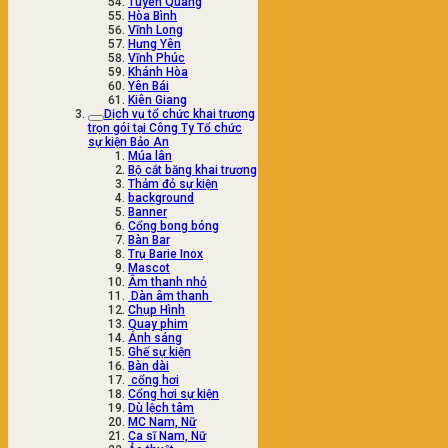
Tuyên Quang
Hòa Bình
Vĩnh Long
Hưng Yên
Vĩnh Phúc
Khánh Hòa
Yên Bái
Kiên Giang
Dịch vụ tổ chức khai trương
trọn gói tại Công Ty Tổ chức
sự kiện Bảo An
Múa lân
Bộ cắt băng khai trương
Thảm đỏ sự kiện
background
Banner
Cổng bong bóng
Bàn Bar
Trụ Barie Inox
Mascot
Âm thanh nhỏ
Dàn âm thanh
Chụp Hình
Quay phim
Ánh sáng
Ghế sự kiện
Bàn dài
cổng hơi
Cổng hơi sự kiện
Dù lệch tâm
MC Nam, Nữ
Ca sĩ Nam, Nữ