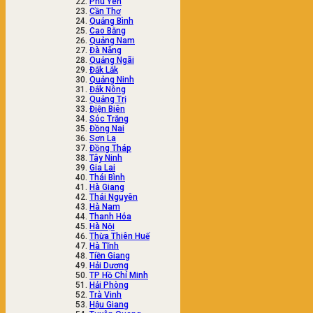
Phú Yên
Cần Thơ
Quảng Bình
Cao Bằng
Quảng Nam
Đà Nẵng
Quảng Ngãi
Đắk Lắk
Quảng Ninh
Đắk Nông
Quảng Trị
Điện Biên
Sóc Trăng
Đồng Nai
Sơn La
Đồng Tháp
Tây Ninh
Gia Lai
Thái Bình
Hà Giang
Thái Nguyên
Hà Nam
Thanh Hóa
Hà Nội
Thừa Thiên Huế
Hà Tĩnh
Tiền Giang
Hải Dương
TP Hồ Chí Minh
Hải Phòng
Trà Vinh
Hậu Giang