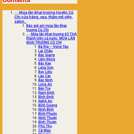
Múa lân khai trương Huyện Củ
Chi cửa hàng, spa, thẩm mỹ viện,
salon..
Báo giá gói múa lân khai
trương Củ Chi
Múa lân khai trương 63 Tỉnh
thành trên cả nước: MÚA LÂN
KHAI TRƯƠNG CỦ CHI
Bà Rịa – Vũng Tàu
Lai Châu
Bắc Giang
Lâm Đồng
Bắc Kạn
Lạng Sơn
Bạc Liêu
Lào Cai
Bắc Ninh
Long An
Bến Tre
Nam Định
Bình Định
Nghệ An
Bình Dương
Ninh Bình
Bình Phước
Ninh Thuận
Bình Thuận
Phú Thọ
Cà Mau