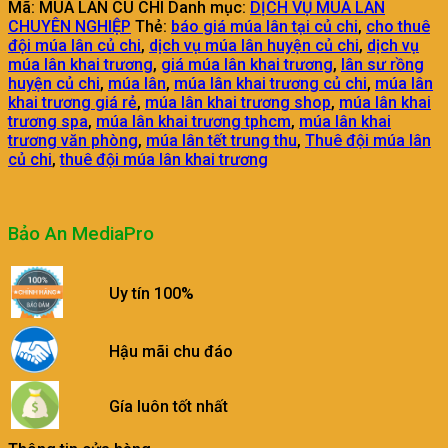
Mã:
MUA LAN CU CHI
Danh mục:
DỊCH VỤ MÚA LÂN
CHUYÊN NGHIỆP
Thẻ:
báo giá múa lân tại củ chi
,
cho thuê
đội múa lân củ chi
,
dịch vụ múa lân huyện củ chi
,
dịch vụ
múa lân khai trương
,
giá múa lân khai trương
,
lân sư rồng
huyện củ chi
,
múa lân
,
múa lân khai trương củ chi
,
múa lân
khai trương giá rẻ
,
múa lân khai trương shop
,
múa lân khai
trương spa
,
múa lân khai trương tphcm
,
múa lân khai
trương văn phòng
,
múa lân tết trung thu
,
Thuê đội múa lân
củ chi
,
thuê đội múa lân khai trương
Bảo An MediaPro
Uy tín 100%
Hậu mãi chu đáo
Gía luôn tốt nhất