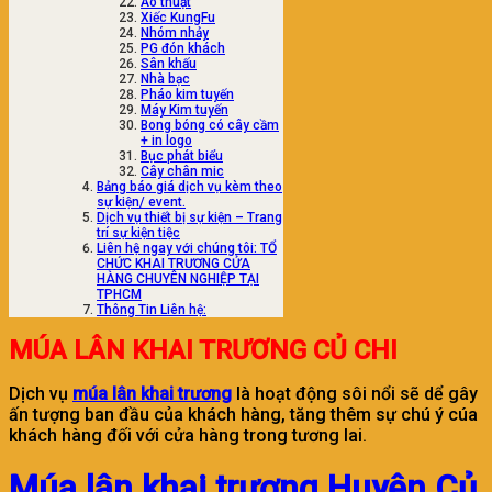
Ảo thuật
Xiếc KungFu
Nhóm nhảy
PG đón khách
Sân khấu
Nhà bạc
Pháo kim tuyến
Máy Kim tuyến
Bong bóng có cây cầm
+ in logo
Bục phát biểu
Cây chân mic
Bảng báo giá dịch vụ kèm theo
sự kiện/ event.
Dịch vụ thiết bị sự kiện – Trang
trí sự kiện tiệc
Liên hệ ngay với chúng tôi: TỔ
CHỨC KHAI TRƯƠNG CỬA
HÀNG CHUYÊN NGHIỆP TẠI
TPHCM
Thông Tin Liên hệ:
MÚA LÂN KHAI TRƯƠNG CỦ CHI
Dịch vụ
múa lân khai trương
là hoạt động sôi nổi sẽ dể gây
ấn tượng ban đầu của khách hàng, tăng thêm sự chú ý cúa
khách hàng đối với cửa hàng trong tương lai.
Múa lân khai trương Huyện Củ