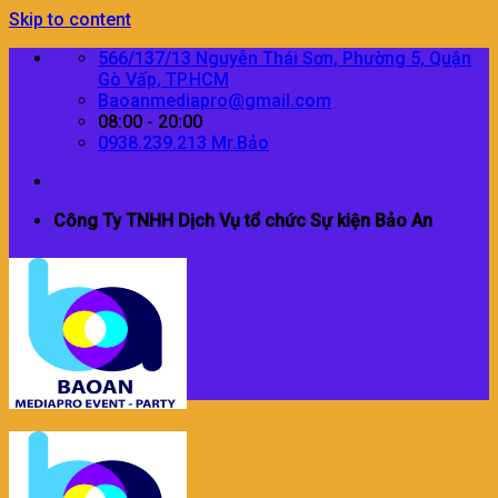
Skip to content
566/137/13 Nguyễn Thái Sơn, Phường 5, Quận
Gò Vấp, TP.HCM
Baoanmediapro@gmail.com
08:00 - 20:00
0938.239.213 Mr.Bảo
Công Ty TNHH Dịch Vụ tổ chức Sự kiện Bảo An