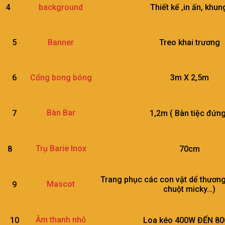
4
Thiết kế ,in ấn, khung
background
5
Treo khai trương
Banner
6
3m X 2,5m
Cổng bong bóng
Bàn Bar
7
1,2m ( Bàn tiệc đứn
Trụ Barie Inox
8
70cm
Trang phục các con vật dể thương
Mascot
9
chuột micky…)
Âm thanh nhỏ
10
Loa kéo 400W ĐẾN 8