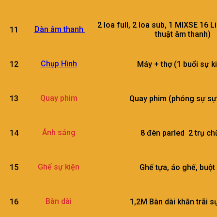
2 loa full, 2 loa sub, 1 MIXSE 16 Li
Dàn âm thanh
11
thuật âm thanh)
Chụp Hình
12
Máy + thợ (1 buổi sự k
Quay phim
13
Quay phim (phóng sự sự 
Ánh sáng
14
8 đèn parled 2 trụ ch
Ghế sự kiện
15
Ghế tựa, áo ghế, buột
Bàn dài
16
1,2M Bàn dài khăn trãi s