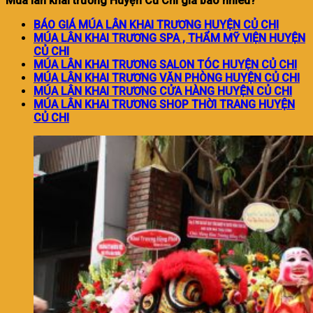
Múa lân khai trương Huyện Củ Chi giá bao nhiêu?
BÁO GIÁ MÚA LÂN KHAI TRƯƠNG HUYỆN CỦ CHI
MÚA LÂN KHAI TRƯƠNG SPA , THẨM MỸ VIỆN HUYỆN
CỦ CHI
MÚA LÂN KHAI TRƯƠNG SALON TÓC HUYỆN CỦ CHI
MÚA LÂN KHAI TRƯƠNG VĂN PHÒNG HUYỆN CỦ CHI
MÚA LÂN KHAI TRƯƠNG CỬA HÀNG HUYỆN CỦ CHI
MÚA LÂN KHAI TRƯƠNG SHOP THỜI TRANG HUYỆN
CỦ CHI