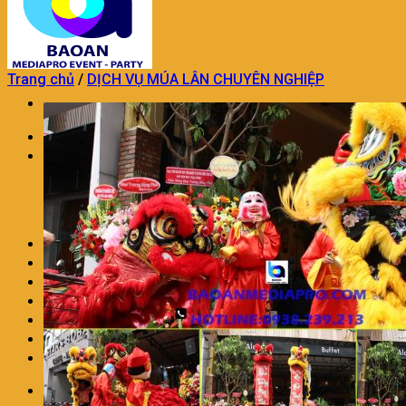
Trang chủ
/
DỊCH VỤ MÚA LÂN CHUYÊN NGHIỆP
Trang chủ
TỔ CHỨC SỰ KIỆN
TỔ CHỨC SỰ KIỆN KHAI TRƯƠNG
DỊCH VỤ TỔ CHỨC SINH NHẬT
DỊCH VỤ TỔ CHỨC TRUNG THU
TỔ CHỨC SỰ KIỆN TRON GÓI KHÁC
TRANG TRÍ THÔI NÔI SINH NHẬT
DỊCH VỤ MÚA LÂN CHUYÊN NGHIỆP
DỊCH VỤ TRANG TRÍ KHAI TRƯƠNG
DỊCH VỤ NHÂN SỰ SỰ KIỆN
CHO THUÊ ÂM THANH ÁNH SÁNG
LIÊN HỆ
BÁO GIÁ