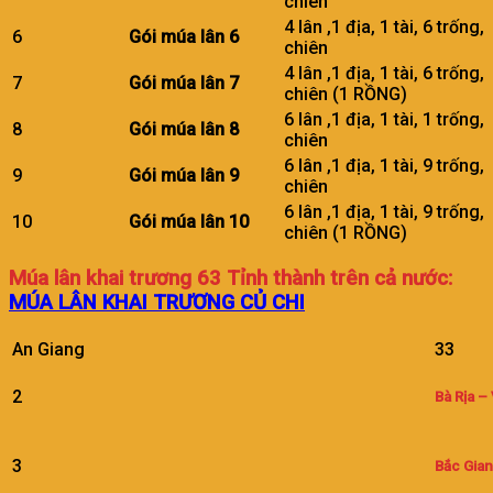
chiên
4 lân ,1 địa, 1 tài, 6 trống
6
Gói múa lân 6
chiên
4 lân ,1 địa, 1 tài, 6 trống
7
Gói múa lân 7
chiên (1 RỒNG)
6 lân ,1 địa, 1 tài, 1 trống
8
Gói múa lân 8
chiên
6 lân ,1 địa, 1 tài, 9 trống
9
Gói múa lân 9
chiên
6 lân ,1 địa, 1 tài, 9 trống
10
Gói múa lân 10
chiên (1 RỒNG)
Múa lân khai trương 63 Tỉnh thành trên cả nước:
MÚA LÂN KHAI TRƯƠNG CỦ CHI
An Giang
33
2
Bà Rịa –
3
Bắc Gia