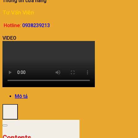
Thông tin cửa hàng
Tư Vấn Viên
Hotline:
0938239213
VIDEO
Mô tả
Contents