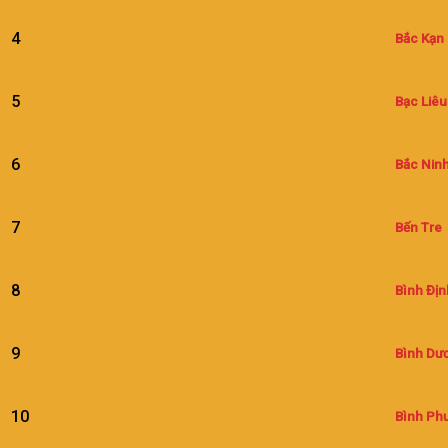
4
Bắc Kạn
5
Bạc Liêu
6
Bắc Nin
7
Bến Tre
8
Bình Địn
9
Bình Dư
10
Bình Ph