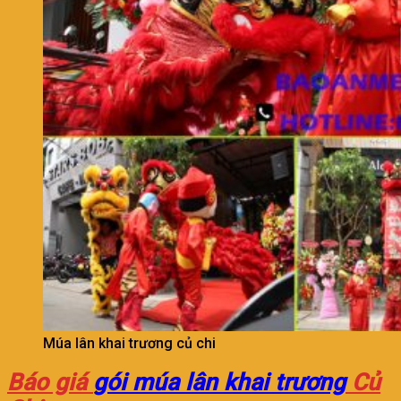
Múa lân khai trương củ chi
Báo giá
gói múa lân khai trương
Củ