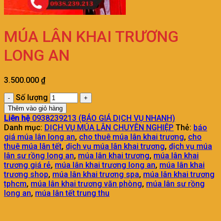
MÚA LÂN KHAI TRƯƠNG
LONG AN
3.500.000
₫
Số lượng
Thêm vào giỏ hàng
Liên hệ
0938239213 (BÁO GIÁ DỊCH VỤ NHANH)
Danh mục:
DỊCH VỤ MÚA LÂN CHUYÊN NGHIỆP
Thẻ:
báo
giá múa lân long an
,
cho thuê múa lân khai trương
,
cho
thuê múa lân tết
,
dịch vụ múa lân khai trương
,
dịch vụ múa
lân sư rồng long an
,
múa lân khai trương
,
múa lân khai
trương giá rẻ
,
múa lân khai trương long an
,
múa lân khai
trương shop
,
múa lân khai trương spa
,
múa lân khai trương
tphcm
,
múa lân khai trương văn phòng
,
múa lân sư rồng
long an
,
múa lân tết trung thu