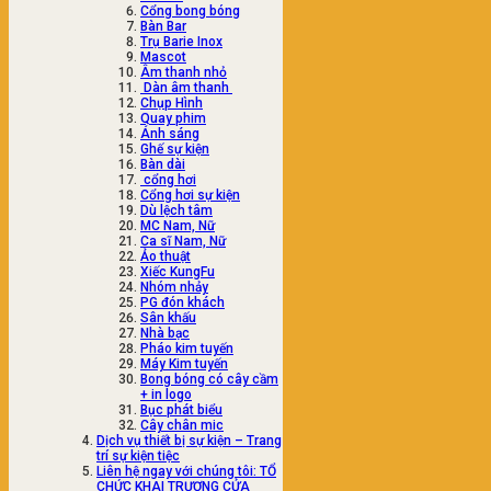
Cổng bong bóng
Bàn Bar
Trụ Barie Inox
Mascot
Âm thanh nhỏ
Dàn âm thanh
Chụp Hình
Quay phim
Ánh sáng
Ghế sự kiện
Bàn dài
cổng hơi
Cổng hơi sự kiện
Dù lệch tâm
MC Nam, Nữ
Ca sĩ Nam, Nữ
Ảo thuật
Xiếc KungFu
Nhóm nhảy
PG đón khách
Sân khấu
Nhà bạc
Pháo kim tuyến
Máy Kim tuyến
Bong bóng có cây cầm
+ in logo
Bục phát biểu
Cây chân mic
Dịch vụ thiết bị sự kiện – Trang
trí sự kiện tiệc
Liên hệ ngay với chúng tôi: TỔ
CHỨC KHAI TRƯƠNG CỬA