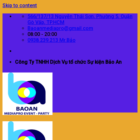
Skip to content
566/137/13 Nguyễn Thái Sơn, Phường 5, Quận
Gò Vấp, TP.HCM
Baoanmediapro@gmail.com
08:00 - 20:00
0938.239.213 Mr.Bảo
Công Ty TNHH Dịch Vụ tổ chức Sự kiện Bảo An