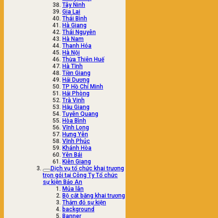
Tây Ninh
Gia Lai
Thái Bình
Hà Giang
Thái Nguyên
Hà Nam
Thanh Hóa
Hà Nội
Thừa Thiên Huế
Hà Tĩnh
Tiền Giang
Hải Dương
TP Hồ Chí Minh
Hải Phòng
Trà Vinh
Hậu Giang
Tuyên Quang
Hòa Bình
Vĩnh Long
Hưng Yên
Vĩnh Phúc
Khánh Hòa
Yên Bái
Kiên Giang
Dịch vụ tổ chức khai trương
trọn gói tại Công Ty Tổ chức
sự kiện Bảo An
Múa lân
Bộ cắt băng khai trương
Thảm đỏ sự kiện
background
Banner