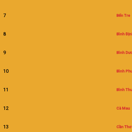
7
Bến Tre
8
Bình Địn
9
Bình Dư
10
Bình Ph
11
Bình Th
12
Cà Mau
13
Cần Thơ