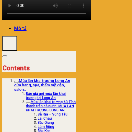
Mô tả
Contents
Múa lân khai trương Long An
cửa hàng, spa, thẩm mỹ viện,
salon..
Báo giá gói múa lân khai
trương tại Long An
Múa lân khai trương 63 Tỉnh
thành trên cả nước: MÚA LÂN
KHAI TRƯƠNG LONG AN
Bà Rịa – Vũng Tàu
Lai Châu
Bắc Giang
Lâm Đồng
Bắc Kạn