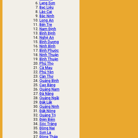
Lạng Sơn
Bạc Liêu
Lào Cai
Bắc Ninh
Long An
Bến Tre
Nam Định
Bình Định
Nghệ An
Bình Dương
Ninh Bình
Bình Phước
Ninh Thuận
Bình Thuận
Phú Thọ
Cà Mau
Phú Yên
Cần Thơ
Quảng Bình
Cao Bằng
Quảng Nam
Đà Nẵng
Quảng Ngãi
Đắk Lắk
Quảng Ninh
Đắk Nông
Quảng Trị
Điện Biên
Sóc Trăng
Đồng Nai
Sơn La
Đồng Tháp