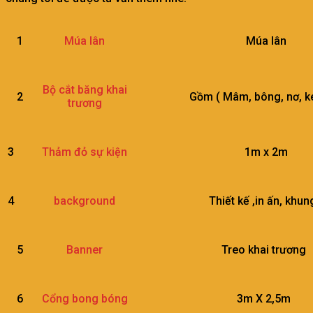
1
Múa lân
Múa lân
Bộ cắt băng khai
2
Gồm ( Mâm, bông, nơ, kéo, 
trương
3
1m x 2m
Thảm đỏ sự kiện
4
Thiết kế ,in ấn, khung
background
5
Treo khai trương
Banner
6
3m X 2,5m
Cổng bong bóng