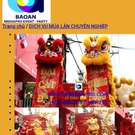
Trang chủ
/
DỊCH VỤ MÚA LÂN CHUYÊN NGHIỆP
Trang chủ
TỔ CHỨC SỰ KIỆN
TỔ CHỨC SỰ KIỆN KHAI TRƯƠNG
DỊCH VỤ TỔ CHỨC SINH NHẬT
DỊCH VỤ TỔ CHỨC TRUNG THU
TỔ CHỨC SỰ KIỆN TRON GÓI KHÁC
TRANG TRÍ THÔI NÔI SINH NHẬT
DỊCH VỤ MÚA LÂN CHUYÊN NGHIỆP
DỊCH VỤ TRANG TRÍ KHAI TRƯƠNG
DỊCH VỤ NHÂN SỰ SỰ KIỆN
CHO THUÊ ÂM THANH ÁNH SÁNG
LIÊN HỆ
BÁO GIÁ