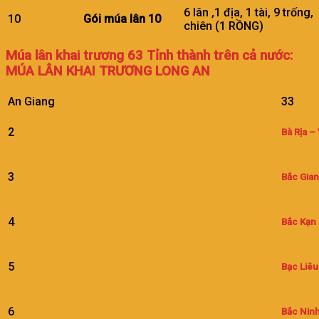
6 lân ,1 địa, 1 tài, 9 trống
10
Gói múa lân 10
chiên (1 RỒNG)
Múa lân khai trương 63 Tỉnh thành trên cả nước:
MÚA LÂN KHAI TRƯƠNG LONG AN
An Giang
33
2
Bà Rịa –
3
Bắc Gia
4
Bắc Kạn
5
Bạc Liêu
6
Bắc Nin