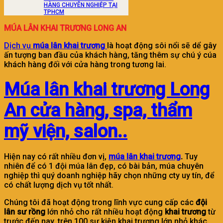
HÀNG CHUYÊN NGHIỆP TẠI
TPHCM
MÚA LÂN KHAI TRƯƠNG LONG AN
Dịch vụ
múa lân khai trương
là hoạt động sôi nổi sẽ dể gây
ấn tượng ban đầu của khách hàng, tăng thêm sự chú ý cúa
khách hàng đối với cửa hàng trong tương lai.
Múa lân khai trương Long
An cửa hàng, spa, thẩm
mỹ viện, salon..
Hiện nay có rất nhiều đơn vị,
múa lân khai trương
.
Tuy
nhiên để có 1 đội múa lân đẹp, có bài bản, múa chuyên
nghiệp thì quý doanh nghiệp hãy chọn những cty uy tín, để
có chất lượng dịch vụ tốt nhất.
Chúng tôi đã hoạt động trong lĩnh vực cung cấp các
đội
lân sư rồng
lớn nhỏ cho rất nhiều hoạt động
khai trương
từ
trước đến nay, trên 100 sự kiện khai trương lớn nhỏ khác