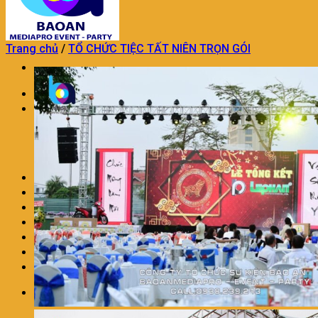
Trang chủ
/
TỔ CHỨC TIỆC TẤT NIÊN TRỌN GÓI
Trang chủ
TỔ CHỨC SỰ KIỆN
TỔ CHỨC SỰ KIỆN KHAI TRƯƠNG
DỊCH VỤ TỔ CHỨC SINH NHẬT
DỊCH VỤ TỔ CHỨC TRUNG THU
TỔ CHỨC SỰ KIỆN TRON GÓI KHÁC
TRANG TRÍ THÔI NÔI SINH NHẬT
DỊCH VỤ MÚA LÂN CHUYÊN NGHIỆP
DỊCH VỤ TRANG TRÍ KHAI TRƯƠNG
DỊCH VỤ NHÂN SỰ SỰ KIỆN
CHO THUÊ ÂM THANH ÁNH SÁNG
LIÊN HỆ
BÁO GIÁ