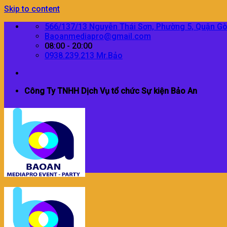
Skip to content
566/137/13 Nguyễn Thái Sơn, Phường 5, Quận G
Baoanmediapro@gmail.com
08:00 - 20:00
0938.239.213 Mr.Bảo
Công Ty TNHH Dịch Vụ tổ chức Sự kiện Bảo An