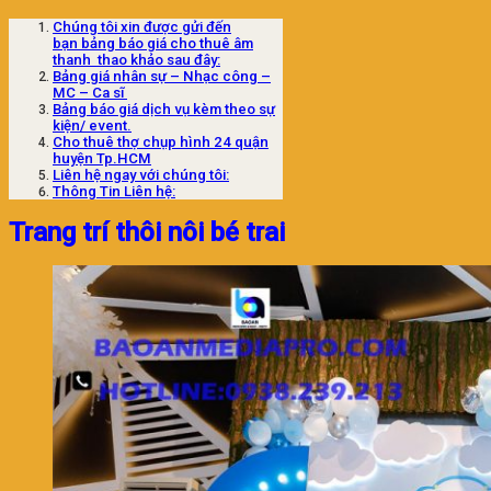
Chúng tôi xin được gửi đến
bạn bảng báo giá cho thuê âm
thanh thao khảo sau đây:
Bảng giá nhân sự – Nhạc công –
MC – Ca sĩ
Bảng báo giá dịch vụ kèm theo sự
kiện/ event.
Cho thuê thợ chụp hình 24 quận
huyện Tp.HCM
Liên hệ ngay với chúng tôi:
Thông Tin Liên hệ:
Trang trí thôi nôi bé trai