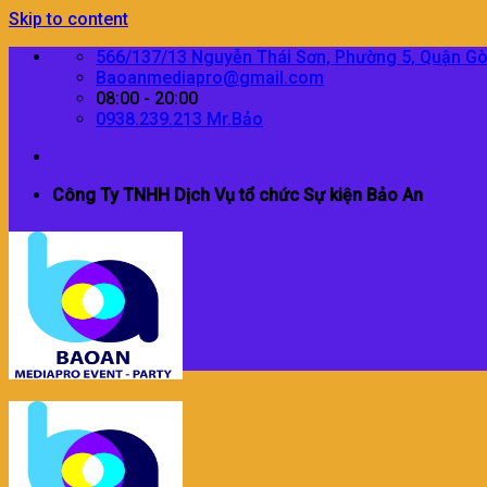
Skip to content
566/137/13 Nguyễn Thái Sơn, Phường 5, Quận G
Baoanmediapro@gmail.com
08:00 - 20:00
0938.239.213 Mr.Bảo
Công Ty TNHH Dịch Vụ tổ chức Sự kiện Bảo An