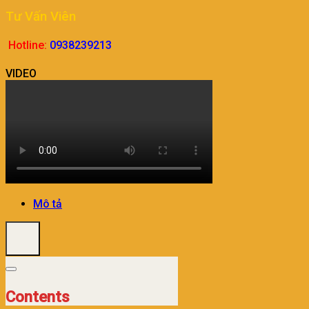
Tư Vấn Viên
Hotline:
0938239213
VIDEO
Mô tả
Contents