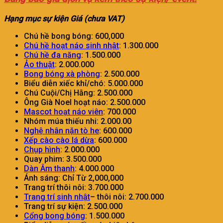
Hạng mục sự kiện Giá (chưa VAT)
Chú hề bong bóng: 600,000
Chú hề hoạt náo sinh nhật
: 1.300.000
Chú hề đa năng
: 1.500.000
Ảo thuật
: 2.000.000
Bong bóng xà phòng
: 2.500.000
Biểu diễn xiếc khỉ/chó: 5.000.000
Chú Cuội/Chị Hằng: 2.500.000
Ông Già Noel hoạt náo: 2.500.000
Mascot hoạt náo viên
: 700.000
Nhóm múa thiếu nhi: 2.000.00
Nghệ nhân nặn tò he
: 600.000
Xếp cào cào lá dừa
: 600.000
Chụp hình
: 2.000.000
Quay phim: 3.500.000
Dàn Âm thanh
: 4.000.000
Ánh sáng: Chỉ Từ 2,000,000
Trang trí thôi nôi: 3.700.000
Trang trí sinh nhật
– thôi nôi: 2.700.000
Trang trí sự kiện: 2.500.000
Cổng bong bóng
: 1.500.000