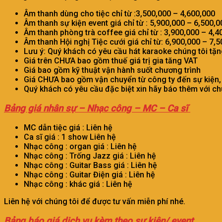
Âm thanh dùng cho tiệc chỉ từ :3,500,000 – 4,600,000
Âm thanh sự kiện event giá chỉ từ : 5,900,000 – 6,500,0
Âm thanh phòng trà coffee giá chỉ từ : 3,900,000 – 4,4
Âm thanh Hội nghị Tiệc cưới giá chỉ từ: 6,900,000 – 7,
Lưu ý: Quý khách có yêu cầu hát karaoke chúng tôi tặ
Giá trên CHƯA bao gồm thuế giá trị gia tăng VAT
Giá bao gồm kỹ thuật vận hành suốt chương trình
Giá CHƯA bao gồm vận chuyển từ công ty đến sự kiện, g
Quý khách có yêu cầu đặc biệt xin hãy báo thêm với c
Bảng giá nhân sự – Nhạc công – MC – Ca sĩ
MC dẫn tiệc giá : Liên hệ
Ca sĩ giá : 1 show Liên hệ
Nhạc công : organ giá : Liên hệ
Nhạc công : Trống Jazz giá : Liên hệ
Nhạc công : Guitar Bass giá : Liên hệ
Nhạc công : Guitar Điện giá : Liên hệ
Nhạc công : khác giá : Liên hệ
Liên hệ với chúng tôi để được tư vấn miễn phí nhé.
Bảng báo giá dịch vụ kèm theo sự kiện/ event.