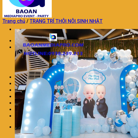
Trang chủ
/
TRANG TRÍ THÔI NÔI SINH NHẬT
Trang chủ
TỔ CHỨC SỰ KIỆN
TỔ CHỨC SỰ KIỆN KHAI TRƯƠNG
DỊCH VỤ TỔ CHỨC SINH NHẬT
DỊCH VỤ TỔ CHỨC TRUNG THU
TỔ CHỨC SỰ KIỆN TRON GÓI KHÁC
TRANG TRÍ THÔI NÔI SINH NHẬT
DỊCH VỤ MÚA LÂN CHUYÊN NGHIỆP
DỊCH VỤ TRANG TRÍ KHAI TRƯƠNG
DỊCH VỤ NHÂN SỰ SỰ KIỆN
CHO THUÊ ÂM THANH ÁNH SÁNG
LIÊN HỆ
BÁO GIÁ