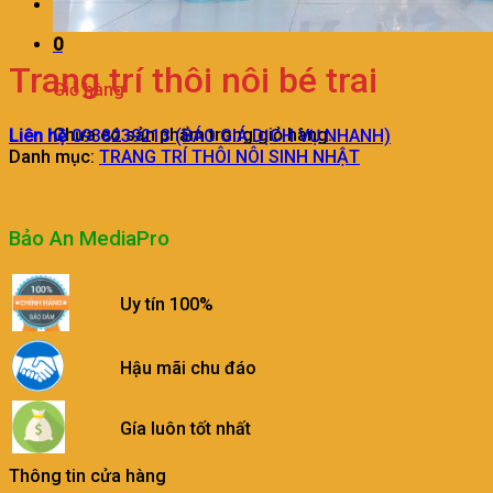
0
Trang trí thôi nôi bé trai
Giỏ hàng
Chưa có sản phẩm trong giỏ hàng.
Liên hệ
0938239213 (BÁO GIÁ DỊCH VỤ NHANH)
Danh mục:
TRANG TRÍ THÔI NÔI SINH NHẬT
Bảo An MediaPro
Uy tín 100%
Hậu mãi chu đáo
Gía luôn tốt nhất
Thông tin cửa hàng