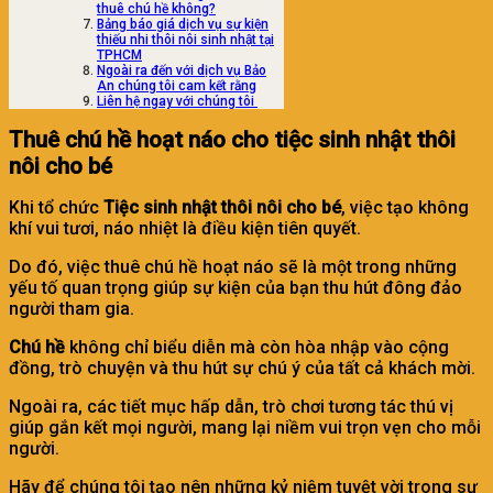
thuê chú hề không?
Bảng báo giá dịch vụ sự kiện
thiếu nhi thôi nôi sinh nhật tại
TPHCM
Ngoài ra đến với dịch vụ Bảo
An chúng tôi cam kết rằng
Liên hệ ngay với chúng tôi
Thuê chú hề hoạt náo cho tiệc sinh nhật thôi
nôi cho bé
Khi tổ chức
Tiệc sinh nhật thôi nôi cho bé
, việc tạo không
khí vui tươi, náo nhiệt là điều kiện tiên quyết.
Do đó, việc thuê chú hề hoạt náo sẽ là một trong những
yếu tố quan trọng giúp sự kiện của bạn thu hút đông đảo
người tham gia.
Chú hề
không chỉ biểu diễn mà còn hòa nhập vào cộng
đồng, trò chuyện và thu hút sự chú ý của tất cả khách mời.
Ngoài ra, các tiết mục hấp dẫn, trò chơi tương tác thú vị
giúp gắn kết mọi người, mang lại niềm vui trọn vẹn cho mỗi
người.
Hãy để chúng tôi tạo nên những kỷ niệm tuyệt vời trong sự