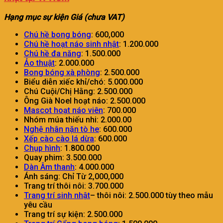
Hạng mục sự kiện Giá (chưa VAT)
Chú hề bong bóng
: 600,000
Chú hề hoạt náo sinh nhật
: 1.200.000
Chú hề đa năng
: 1.500.000
Ảo thuật
: 2.000.000
Bong bóng xà phòng
: 2.500.000
Biểu diễn xiếc khỉ/chó: 5.000.000
Chú Cuội/Chị Hằng: 2.500.000
Ông Già Noel hoạt náo: 2.500.000
Mascot hoạt náo viên
: 700.000
Nhóm múa thiếu nhi: 2.000.00
Nghệ nhân nặn tò he
: 600.000
Xếp cào cào lá dừa
: 600.000
Chụp hình
: 1.800.000
Quay phim: 3.500.000
Dàn Âm thanh
: 4.000.000
Ánh sáng: Chỉ Từ 2,000,000
Trang trí thôi nôi: 3.700.000
Trang trí sinh nhật
– thôi nôi: 2.500.000 tùy theo mẫu
yêu cầu
Trang trí sự kiện: 2.500.000