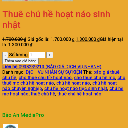
Thuê chú hề hoạt náo sinh
nhật
1.700.000
₫
Giá gốc là: 1.700.000 ₫.
1.300.000
₫
Giá hiện tại
là: 1.300.000 ₫.
Số lượng
Thêm vào giỏ hàng
Liên hệ
0938239213 (BÁO GIÁ DỊCH VỤ NHANH)
Danh mục:
DỊCH VỤ NHÂN SỰ SỰ KIỆN
Thẻ:
báo giá thuê
chú hề
,
cho thuê chú hề hoạt náo
,
cho thuê chú hề mc
,
cho
thuê mc chú hề hoạt náo
,
chú hề hoạt náo
,
chú hề hoạt
náo chuyên nghiệp
,
chú hề hoạt náo tiệc sinh nhật
,
chú hề
mc hoạt náo
,
thuê chú hề
,
thuê chú hề hoạt náo
Bảo An MediaPro