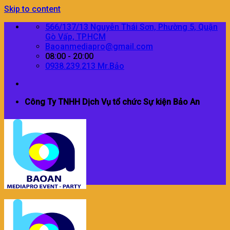
Skip to content
566/137/13 Nguyễn Thái Sơn, Phường 5, Quận
Gò Vấp, TP.HCM
Baoanmediapro@gmail.com
08:00 - 20:00
0938.239.213 Mr.Bảo
Công Ty TNHH Dịch Vụ tổ chức Sự kiện Bảo An