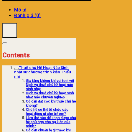
Mô tả
Đánh giá (0)
Contents
Thuê chú Hề Hoạt Náo Sinh
nhật sự chương trình kiện Thiếu
nhi
Gia tăng không khí vui tươi với
Dịch vụ thuê chú hề hoạt náo
sinh nhật
Dịch vụ thuê chú hề hoạt sinh
nhật náo chuyên nghiệp
Có cần đặt cọc khi thuê chú hề
không?
Chú hề có thể tổ chức các
hoạt động gì cho trẻ em?
Làm thế nào để chọn được chú
hề phù hợp cho sự kiện của
mình?
Có cần chuẩn bị gì trước khi