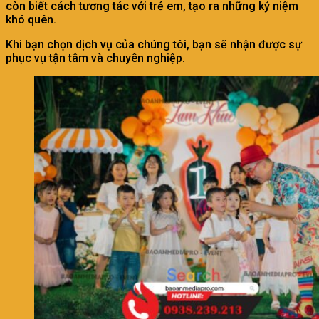
còn biết cách tương tác với trẻ em, tạo ra những kỷ niệm
khó quên.
Khi bạn chọn dịch vụ của chúng tôi, bạn sẽ nhận được sự
phục vụ tận tâm và chuyên nghiệp.