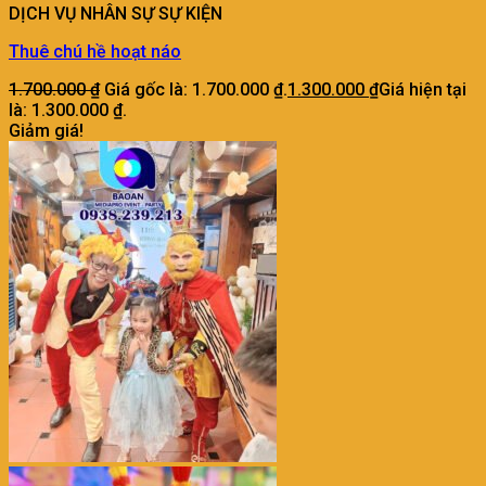
DỊCH VỤ NHÂN SỰ SỰ KIỆN
Thuê chú hề hoạt náo
1.700.000
₫
Giá gốc là: 1.700.000 ₫.
1.300.000
₫
Giá hiện tại
là: 1.300.000 ₫.
Giảm giá!