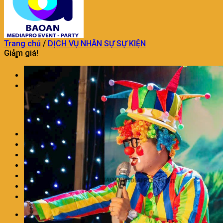
Trang chủ
/
DỊCH VỤ NHÂN SỰ SỰ KIỆN
Giảm giá!
Trang chủ
TỔ CHỨC SỰ KIỆN
TỔ CHỨC SỰ KIỆN KHAI TRƯƠNG
DỊCH VỤ TỔ CHỨC SINH NHẬT
DỊCH VỤ TỔ CHỨC TRUNG THU
TỔ CHỨC SỰ KIỆN TRON GÓI KHÁC
TRANG TRÍ THÔI NÔI SINH NHẬT
DỊCH VỤ MÚA LÂN CHUYÊN NGHIỆP
DỊCH VỤ TRANG TRÍ KHAI TRƯƠNG
DỊCH VỤ NHÂN SỰ SỰ KIỆN
CHO THUÊ ÂM THANH ÁNH SÁNG
LIÊN HỆ
BÁO GIÁ