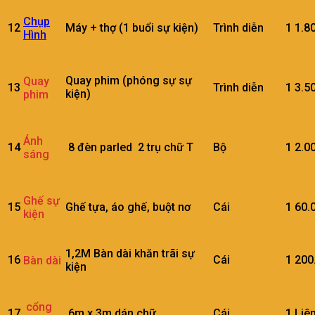
Chụp
12
Máy + thợ (1 buổi sự kiện)
Trình diễn
1
1.8
Hình
Quay phim (phóng sự sự
Quay
13
Trình diễn
1
3.5
kiện)
phim
Ánh
14
8 đèn parled 2 trụ chữ T
Bộ
1
2.0
sáng
Ghế sự
15
Ghế tựa, áo ghế, buột nơ
Cái
1
60.
kiện
1,2M Bàn dài khăn trãi sự
16
Cái
1
200
Bàn dài
kiện
cổng
17
6m x 3m dán chữ
Cái
1
Liê