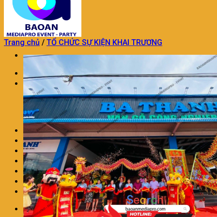
Trang chủ
/
TỔ CHỨC SỰ KIỆN KHAI TRƯƠNG
Trang chủ
TỔ CHỨC SỰ KIỆN
TỔ CHỨC SỰ KIỆN KHAI TRƯƠNG
DỊCH VỤ TỔ CHỨC SINH NHẬT
DỊCH VỤ TỔ CHỨC TRUNG THU
TỔ CHỨC SỰ KIỆN TRON GÓI KHÁC
TRANG TRÍ THÔI NÔI SINH NHẬT
DỊCH VỤ MÚA LÂN CHUYÊN NGHIỆP
DỊCH VỤ TRANG TRÍ KHAI TRƯƠNG
DỊCH VỤ NHÂN SỰ SỰ KIỆN
CHO THUÊ ÂM THANH ÁNH SÁNG
LIÊN HỆ
BÁO GIÁ