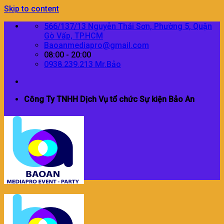
Skip to content
566/137/13 Nguyễn Thái Sơn, Phường 5, Quận
Gò Vấp, TP.HCM
Baoanmediapro@gmail.com
08:00 - 20:00
0938.239.213 Mr.Bảo
Công Ty TNHH Dịch Vụ tổ chức Sự kiện Bảo An