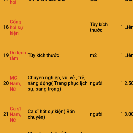
hơi
Cổng
Tùy kích
18
1
Liê
hơi sự
thước
kiện
Dù lệch
19
Tùy kích thước
m2
1
Liê
tâm
Chuyên nghiệp, vui vẻ , trẻ,
MC
20
năng động( Trang phục lịch
người
1
2.5
Nam,
sự, sang trọng)
Nữ
Ca sĩ
Ca sĩ hát sự kiện( Bán
21
người
1
3.0
Nam,
chuyên)
Nữ