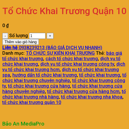
Tổ Chức Khai Trương Quận 10
0
₫
Số lượng
Thêm vào giỏ hàng
Liên hệ
0938239213 (BÁO GIÁ DỊCH VỤ NHANH)
Danh mục:
TỔ CHỨC SỰ KIỆN KHAI TRƯƠNG
Thẻ:
báo giá
tổ chức khai trương
,
cách tổ chức khai trương
,
dịch vụ tổ
chức khai trương
,
dịch vụ tổ chức khai trương công ty
,
dịch
vụ tổ chức khai trương hcm
,
dịch vụ tổ chức khai trương
spa
,
hướng dẩn tổ chức khai trương
,
tổ chức khai trương
,
tổ
chức khai trương chuyên nghiệp
,
tổ chức khai trương công
ty
,
tổ chức khai trương cửa hàng
,
tổ chức khai trương cửa
hàng chuyên nghiệp
,
tổ chức khai trương cửa hàng hcm
,
tổ
chức khai trương nhà hàng
,
tổ chức khai trương nha khoa
,
tổ chức khai trương quận 10
Bảo An MediaPro