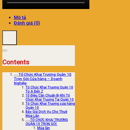
Mô tả
Đánh giá (0)
Contents
Tổ Chức Khai Trương Quận 10
Trọn Gói Cửa hàng – Doanh
Nghiệp
Tổ Chức Khai Trương Quận 10
Từ A Đến Z
10 Điều Cần Chuẩn Bị Khi Tổ
Chức Khai Trương Tại Quận 10
Tổ Chức Khai Trương cửa hàng
Quận 10
Báo Giá Dịch Vụ Cho Thuê
Múa Lân
TỔ CHỨC KHAI TRƯƠNG
QUẬN 10 TRỌN GÓI
Múa lân