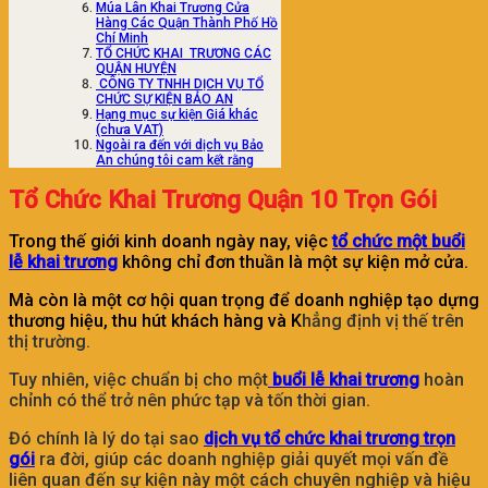
Múa Lân Khai Trương Cửa
Hàng Các Quận Thành Phố Hồ
Chí Minh
TỔ CHỨC KHAI TRƯƠNG CÁC
QUẬN HUYỆN
CÔNG TY TNHH DỊCH VỤ TỔ
CHỨC SỰ KIỆN BẢO AN
Hạng mục sự kiện Giá khác
(chưa VAT)
Ngoài ra đến với dịch vụ Bảo
An chúng tôi cam kết rằng
Tổ Chức Khai Trương Quận 10 Trọn Gói
Trong thế giới kinh doanh ngày nay, việc
tổ chức một buổi
lễ khai trương
không chỉ đơn thuần là một sự kiện mở cửa.
Mà còn là một cơ hội quan trọng để doanh nghiệp tạo dựng
thương hiệu, thu hút khách hàng và K
hẳng định vị thế trên
thị trường.
Tuy nhiên, việc chuẩn bị cho một
buổi lễ khai trương
hoàn
chỉnh có thể trở nên phức tạp và tốn thời gian.
Đó chính là lý do tại sao
dịch vụ tổ chức khai trương trọn
gói
ra đời, giúp các doanh nghiệp giải quyết mọi vấn đề
liên quan đến sự kiện này một cách chuyên nghiệp và hiệu