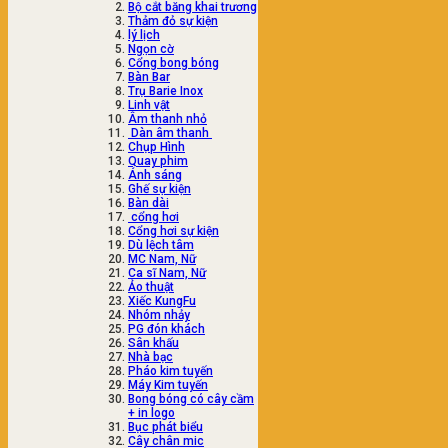
Bộ cắt băng khai trương
Thảm đỏ sự kiện
lý lịch
Ngọn cờ
Cổng bong bóng
Bàn Bar
Trụ Barie Inox
Linh vật
Âm thanh nhỏ
Dàn âm thanh
Chụp Hình
Quay phim
Ánh sáng
Ghế sự kiện
Bàn dài
cổng hơi
Cổng hơi sự kiện
Dù lệch tâm
MC Nam, Nữ
Ca sĩ Nam, Nữ
Ảo thuật
Xiếc KungFu
Nhóm nhảy
PG đón khách
Sân khấu
Nhà bạc
Pháo kim tuyến
Máy Kim tuyến
Bong bóng có cây cầm
+ in logo
Bục phát biểu
Cây chân mic