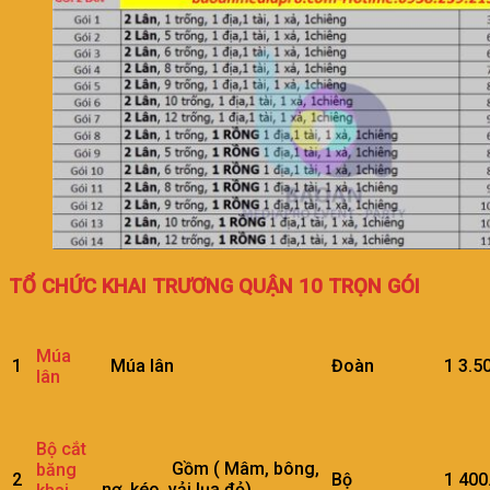
TỔ CHỨC KHAI TRƯƠNG QUẬN 10 TRỌN GÓI
Múa
1
Múa lân
Đoàn
1
3.5
lân
Bộ cắt
Gồm ( Mâm, bông,
băng
2
Bộ
1
400
nơ, kéo, vải lụa đỏ)