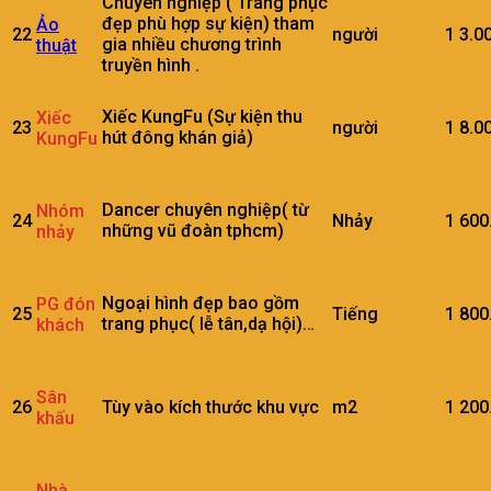
Chuyên nghiệp ( Trang phục
đẹp phù hợp sự kiện) tham
Ảo
22
người
1
3.0
gia nhiều chương trình
thuật
truyền hình .
Xiếc KungFu (Sự kiện thu
Xiếc
23
người
1
8.0
hút đông khán giả)
KungFu
Dancer chuyên nghiệp( từ
Nhóm
24
Nhảy
1
600
những vũ đoàn tphcm)
nhảy
Ngoại hình đẹp bao gồm
PG đón
25
Tiếng
1
800
trang phục( lễ tân,dạ hội)…
khách
Sân
26
Tùy vào kích thước khu vực
m2
1
200
khấu
Nhà