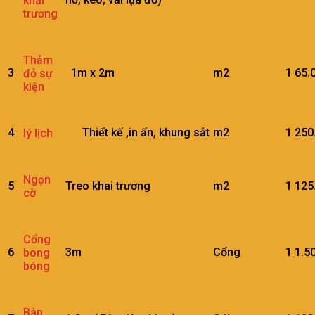
khai
trương
Thảm
3
1m x 2m
m2
1
65.
đỏ sự
kiện
4
Thiết kế ,in ấn, khung sắt
m2
1
250
lý lịch
Ngọn
5
Treo khai trương
m2
1
125
cờ
Cổng
6
3m
Cổng
1
1.5
bong
bóng
Bàn