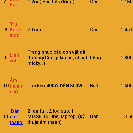
7
1,2m ( Bàn tiệc đứng)
Cái
1
180
Bar
Trụ
8
70 cm
Cái
1
45.
Barie
Inox
Trang phục các con vật dể
Linh
9
thương(Gấu, pikuchu, chuột
tiếng
1
800
vật
micky…)
Âm
10
Loa kéo 400W ĐẾN 800W
Buổi
1
500
thanh
nhỏ
2 loa full, 2 loa sub, 1
Dàn
11
MIXSE 16 Line, lap top, (kỷ
Dàn
1
3.5
âm
thuật âm thanh)
thanh