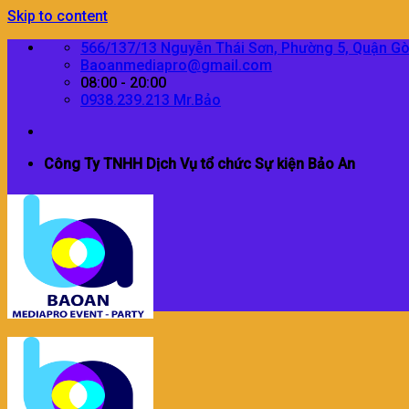
Skip to content
566/137/13 Nguyễn Thái Sơn, Phường 5, Quận G
Baoanmediapro@gmail.com
08:00 - 20:00
0938.239.213 Mr.Bảo
Công Ty TNHH Dịch Vụ tổ chức Sự kiện Bảo An