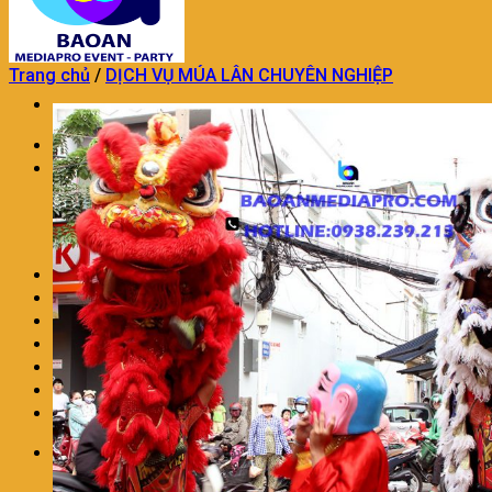
Trang chủ
/
DỊCH VỤ MÚA LÂN CHUYÊN NGHIỆP
Trang chủ
TỔ CHỨC SỰ KIỆN
TỔ CHỨC SỰ KIỆN KHAI TRƯƠNG
DỊCH VỤ TỔ CHỨC SINH NHẬT
DỊCH VỤ TỔ CHỨC TRUNG THU
TỔ CHỨC SỰ KIỆN TRON GÓI KHÁC
TRANG TRÍ THÔI NÔI SINH NHẬT
DỊCH VỤ MÚA LÂN CHUYÊN NGHIỆP
DỊCH VỤ TRANG TRÍ KHAI TRƯƠNG
DỊCH VỤ NHÂN SỰ SỰ KIỆN
CHO THUÊ ÂM THANH ÁNH SÁNG
LIÊN HỆ
BÁO GIÁ