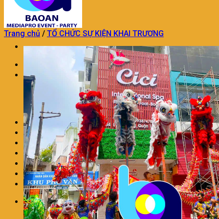
Trang chủ
/
TỔ CHỨC SỰ KIỆN KHAI TRƯƠNG
Trang chủ
TỔ CHỨC SỰ KIỆN
TỔ CHỨC SỰ KIỆN KHAI TRƯƠNG
DỊCH VỤ TỔ CHỨC SINH NHẬT
DỊCH VỤ TỔ CHỨC TRUNG THU
TỔ CHỨC SỰ KIỆN TRON GÓI KHÁC
TRANG TRÍ THÔI NÔI SINH NHẬT
DỊCH VỤ MÚA LÂN CHUYÊN NGHIỆP
DỊCH VỤ TRANG TRÍ KHAI TRƯƠNG
DỊCH VỤ NHÂN SỰ SỰ KIỆN
CHO THUÊ ÂM THANH ÁNH SÁNG
LIÊN HỆ
BÁO GIÁ