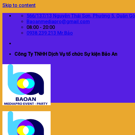
Skip to content
566/137/13 Nguyễn Thái Sơn, Phường 5, Quận G
Baoanmediapro@gmail.com
08:00 - 20:00
0938.239.213 Mr.Bảo
Công Ty TNHH Dịch Vụ tổ chức Sự kiện Bảo An