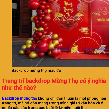
Backdrop mừng thọ màu đỏ
Trang trí backdrop Mừng Thọ có ý nghĩa
như thế nào?
Backdrop mừng thọ
không chỉ đơn thuần là một phông nền
trang trí, mà nó còn mang trong mình giá trị văn hóa và ý
nghĩa sâu sắc trong các buổi lễ kỷ niệm tuổi thọ.