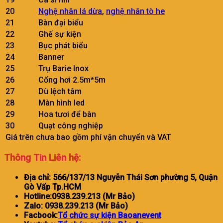
20
Nghệ nhân lá dừa
,
nghệ nhân tò he
21
Bàn đại biểu
22
Ghế sự kiện
23
Bục phát biểu
24
Banner
25
Trụ Barie Inox
26
Cổng hơi 2.5m*5m
27
Dù lệch tâm
28
Màn hình led
29
Hoa tươi để bàn
30
Quạt công nghiệp
Giá trên chưa bao gồm phí vận chuyển và VAT
Thông Tin Liên hệ:
Địa chỉ: 566/137/13 Nguyễn Thái Sơn phường 5, Quận
Gò Vấp Tp.HCM
Hotline:0938.239.213 (Mr Bảo)
Zalo: 0938.239.213 (Mr Bảo)
Facbook:
Tổ chức sự kiện Baoanevent