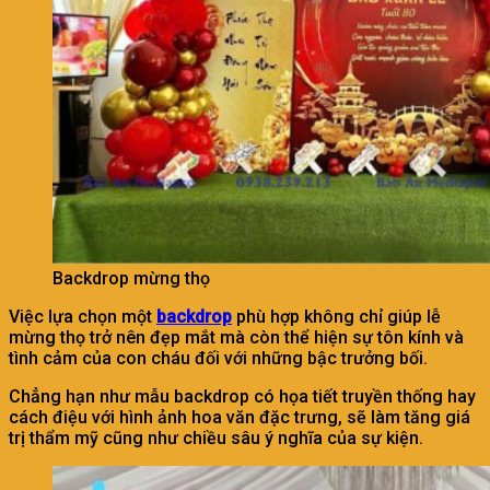
Backdrop mừng thọ
Việc lựa chọn một
backdrop
phù hợp không chỉ giúp lễ
mừng thọ trở nên đẹp mắt mà còn thể hiện sự tôn kính và
tình cảm của con cháu đối với những bậc trưởng bối.
Chẳng hạn như mẫu backdrop có họa tiết truyền thống hay
cách điệu với hình ảnh hoa văn đặc trưng, sẽ làm tăng giá
trị thẩm mỹ cũng như chiều sâu ý nghĩa của sự kiện.