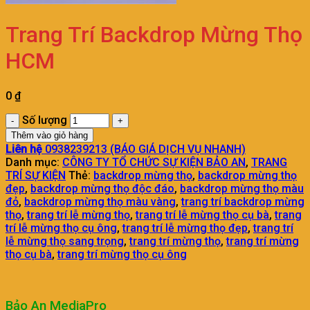
Trang Trí Backdrop Mừng Thọ
HCM
0
₫
Số lượng
Thêm vào giỏ hàng
Liên hệ
0938239213 (BÁO GIÁ DỊCH VỤ NHANH)
Danh mục:
CÔNG TY TỔ CHỨC SỰ KIỆN BẢO AN
,
TRANG
TRÍ SỰ KIỆN
Thẻ:
backdrop mừng thọ
,
backdrop mừng thọ
đẹp
,
backdrop mừng thọ độc đáo
,
backdrop mừng thọ màu
đỏ
,
backdrop mừng thọ màu vàng
,
trang trí backdrop mừng
thọ
,
trang trí lễ mừng thọ
,
trang trí lễ mừng thọ cụ bà
,
trang
trí lễ mừng thọ cụ ông
,
trang trí lễ mừng thọ đẹp
,
trang trí
lễ mừng thọ sang trọng
,
trang trí mừng thọ
,
trang trí mừng
thọ cụ bà
,
trang trí mừng thọ cụ ông
Bảo An MediaPro