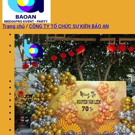
Trang chủ
/
CÔNG TY TỔ CHỨC SỰ KIỆN BẢO AN
Trang chủ
TỔ CHỨC SỰ KIỆN
TỔ CHỨC SỰ KIỆN KHAI TRƯƠNG
DỊCH VỤ TỔ CHỨC SINH NHẬT
DỊCH VỤ TỔ CHỨC TRUNG THU
TỔ CHỨC SỰ KIỆN TRON GÓI KHÁC
TRANG TRÍ THÔI NÔI SINH NHẬT
DỊCH VỤ MÚA LÂN CHUYÊN NGHIỆP
DỊCH VỤ TRANG TRÍ KHAI TRƯƠNG
DỊCH VỤ NHÂN SỰ SỰ KIỆN
CHO THUÊ ÂM THANH ÁNH SÁNG
LIÊN HỆ
BÁO GIÁ