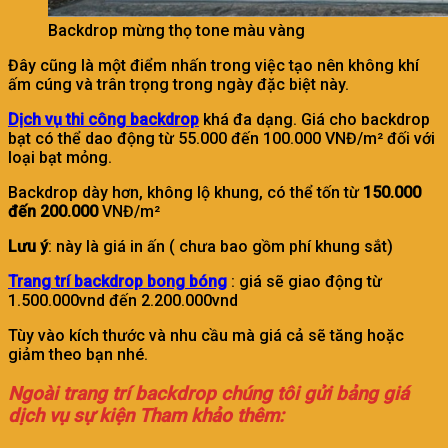
Backdrop mừng thọ tone màu vàng
Đây cũng là một điểm nhấn trong việc tạo nên không khí
ấm cúng và trân trọng trong ngày đặc biệt này.
Dịch vụ thi công backdrop
khá đa dạng. Giá cho backdrop
bạt có thể dao động từ 55.000 đến 100.000 VNĐ/m² đối với
loại bạt mỏng.
Backdrop dày hơn, không lộ khung, có thể tốn từ
150.000
đến 200.000
VNĐ/m²
Lưu ý
: này là giá in ấn ( chưa bao gồm phí khung sắt)
Trang trí backdrop bong bóng
: giá sẽ giao động từ
1.500.000vnd đến 2.200.000vnd
Tùy vào kích thước và nhu cầu mà giá cả sẽ tăng hoặc
giảm theo bạn nhé.
Ngoài trang trí backdrop chúng tôi gửi bảng giá
dịch vụ sự kiện Tham khảo thêm: