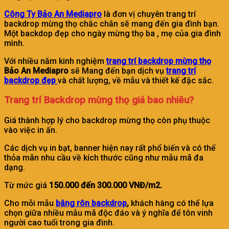
Công Ty Bảo An Mediapro
là đơn vị chuyên trang trí
backdrop mừng thọ chắc chắn sẽ mang đến gia đình bạn.
Một backdop đẹp cho ngày mừng thọ ba , mẹ của gia đình
mình.
Với nhiều năm kinh nghiệm
trang trí backdrop mừng thọ
Bảo An Mediapro
sẽ Mang đến bạn dịch vụ
trang trí
backdrop đẹp
và chất lượng, về mẫu và thiết kế đặc sắc.
Trang trí Backdrop mừng thọ giá bao nhiêu?
Giá thành hợp lý cho backdrop mừng thọ còn phụ thuộc
vào việc in ấn.
Các dịch vụ in bạt, banner hiện nay rất phổ biến và có thể
thỏa mãn nhu cầu về kích thước cũng như mẫu mã đa
dạng.
Từ mức giá
150.000 đến 300.000 VNĐ/m2.
Cho mỗi mẫu
băng rôn backdrop
,
khách hàng có thể lựa
chọn giữa nhiều mẫu mã độc đáo và ý nghĩa để tôn vinh
người cao tuổi trong gia đình.