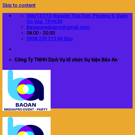
Skip to content
566/137/13 Nguyễn Thái Sơn, Phường 5, Quận
Gò Vấp, TP.HCM
Baoanmediapro@gmail.com
08:00 - 20:00
0938.239.213 Mr.Bảo
Công Ty TNHH Dịch Vụ tổ chức Sự kiện Bảo An