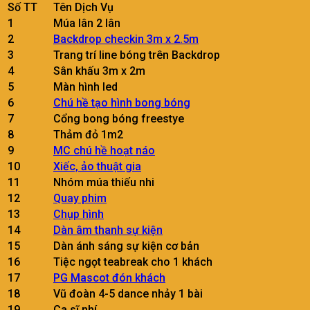
Số TT
Tên Dịch Vụ
1
Múa lân 2 lân
2
Backdrop checkin 3m x 2.5m
3
Trang trí line bóng trên Backdrop
4
Sân khấu 3m x 2m
5
Màn hình led
6
Chú hề tạo hình bong bóng
7
Cổng bong bóng freestye
8
Thảm đỏ 1m2
9
MC chú hề hoạt náo
10
Xiếc, ảo thuật gia
11
Nhóm múa thiếu nhi
12
Quay phim
13
Chụp hình
14
Dàn âm thanh sự kiện
15
Dàn ánh sáng sự kiện cơ bản
16
Tiệc ngọt teabreak cho 1 khách
17
PG Mascot đón khách
18
Vũ đoàn 4-5 dance nhảy 1 bài
19
Ca sĩ nhí