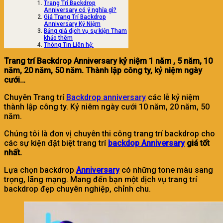
Trang Trí Backdrop
Anniversary có ý nghĩa gì?
Giá Trang Trí Backdrop
Anniversary Kỷ Niệm
Bảng giá dịch vụ sự kiện Tham
khảo thêm
Thông Tin Liên hệ:
Trang trí Backdrop Anniversary kỷ niệm 1 năm , 5 năm, 10
năm, 20 năm, 50 năm. Thành lập công ty, kỷ niệm ngày
cưới…
Chuyên Trang trí
Backdrop anniversary
các lễ kỷ niệm
thành lập công ty. Kỷ niêm ngày cưới 10 năm, 20 năm, 50
năm.
Chúng tôi là đơn vị chuyên thi công trang trí backdrop cho
các sự kiện đặt biệt trang trí
backdop Anniversary
giá tốt
nhất.
Lựa chọn backdrop
Anniversary
có những tone màu sang
trọng, lãng mạng. Mang đến bạn một dịch vụ trang trí
backdrop đẹp chuyên nghiệp, chỉnh chu.