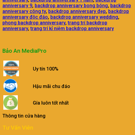
anniversary 9
,
backdrop anniversary bong bóng
,
backdrop
anniversary công ty
,
backdrop anniversary đẹp
,
backdrop
anniversary độc đáo
,
backdrop anniversary wedding
,
phong backdrop anniversary
,
trang trí backdrop
anniversary
,
trang trí kỉ niệm backdrop anniversary
Bảo An MediaPro
Uy tín 100%
Hậu mãi chu đáo
Gía luôn tốt nhất
Thông tin cửa hàng
Tư Vấn Viên