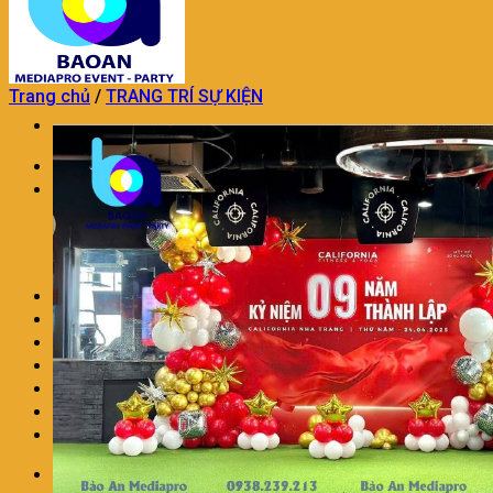
Trang chủ
/
TRANG TRÍ SỰ KIỆN
Trang chủ
TỔ CHỨC SỰ KIỆN
TỔ CHỨC SỰ KIỆN KHAI TRƯƠNG
DỊCH VỤ TỔ CHỨC SINH NHẬT
DỊCH VỤ TỔ CHỨC TRUNG THU
TỔ CHỨC SỰ KIỆN TRON GÓI KHÁC
TRANG TRÍ THÔI NÔI SINH NHẬT
DỊCH VỤ MÚA LÂN CHUYÊN NGHIỆP
DỊCH VỤ TRANG TRÍ KHAI TRƯƠNG
DỊCH VỤ NHÂN SỰ SỰ KIỆN
CHO THUÊ ÂM THANH ÁNH SÁNG
LIÊN HỆ
BÁO GIÁ