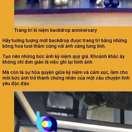
Trang trí kỉ niệm backdrop anniversary
Hãy tưởng tượng một backdrop được trang trí bằng những
bông hoa tươi thắm cùng với ánh sáng lung linh.
Tạo nên những bức ảnh kỷ niệm quý giá. Khoảnh khắc ấy
không chỉ đơn giản là việc ghi lại hình ảnh.
Mà còn là sự hòa quyện giữa kỷ niệm và cảm xúc, làm cho
mỗi bức ảnh trở thành chứng nhân của một câu chuyện tình
yêu độc đáo.