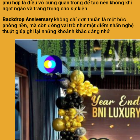
phù hợp là điều vô cùng quan trọng để tạo nên không khí
ngọt ngào và trang trọng cho sự kiện.
Backdrop Anniversary
không chỉ đơn thuần là một bức
phông nền, mà còn đóng vai trò như một điểm nhấn nghệ
thuật giúp ghi lại những khoảnh khắc đáng nhớ.