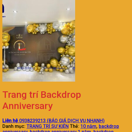
Trang trí Backdrop
Anniversary
Liên hệ
0938239213 (BÁO GIÁ DỊCH VỤ NHANH)
Danh mục:
TRANG TRÍ SỰ KIỆN
Thẻ:
10 năm
,
backdrop
anniversary
,
backdrop anniversary 1 năm
,
backdrop