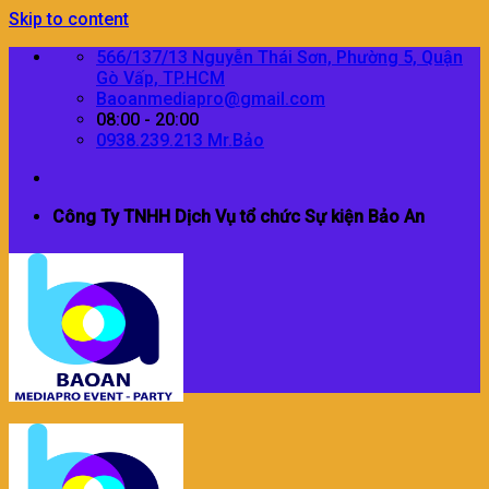
Skip to content
566/137/13 Nguyễn Thái Sơn, Phường 5, Quận
Gò Vấp, TP.HCM
Baoanmediapro@gmail.com
08:00 - 20:00
0938.239.213 Mr.Bảo
Công Ty TNHH Dịch Vụ tổ chức Sự kiện Bảo An