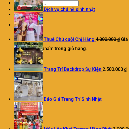
Dịch vụ chú hề sinh nhật
0
Giỏ hàng
Thuê Chú cuội Chị Hằng
4.000.000
₫
Giá
Chưa có sản phẩm trong giỏ hàng.
Trang Trí Backdrop Sự Kiện
2.500.000
₫
Báo Giá Trang Trí Sinh Nhật