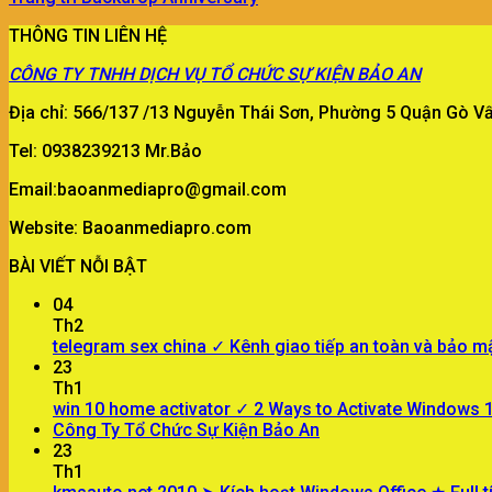
THÔNG TIN LIÊN HỆ
CÔNG TY
TNHH DỊCH VỤ TỔ CHỨC SỰ KIỆN BẢO AN
Địa chỉ: 566/137 /13 Nguyễn Thái Sơn, Phường 5 Quận Gò 
Tel: 0938239213 Mr.Bảo
Email:baoanmediapro@gmail.com
Website: Baoanmediapro.com
BÀI VIẾT NỖI BẬT
04
Th2
telegram sex china ✓ Kênh giao tiếp an toàn và bảo m
23
Th1
win 10 home activator ✓ 2 Ways to Activate Windows
Công Ty Tổ Chức Sự Kiện Bảo An
23
Th1