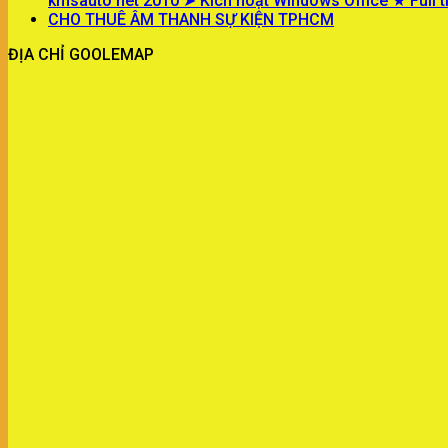
kmsauto net 2010 ➤ Kích hoạt Windows Office ★ Full t
CHO THUÊ ÂM THANH SỰ KIỆN TPHCM
ĐỊA CHỈ GOOLEMAP