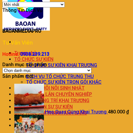
Thông Tin Dịch Vụ
BAOANMEDIAPRO
Tư Vấn Viên
Trang chủ
Hotline:
0938.239.213
TỔ CHỨC SỰ KIỆN
Danh mục sản phẩm
TỔ CHỨC SỰ KIỆN KHAI TRƯƠNG
DỊCH VỤ TỔ CHỨC SINH NHẬT
Sản phẩm mới
DỊCH VỤ TỔ CHỨC TRUNG THU
TỔ CHỨC SỰ KIỆN TRON GÓI KHÁC
TRANG TRÍ THÔI NÔI SINH NHẬT
DỊCH VỤ MÚA LÂN CHUYÊN NGHIỆP
DỊCH VỤ TRANG TRÍ KHAI TRƯƠNG
DỊCH VỤ NHÂN SỰ SỰ KIỆN
Heo Quay Cúng Khai Trương
480.000
₫
CHO THUÊ ÂM THANH ÁNH SÁNG
LIÊN HỆ
BÁO GIÁ