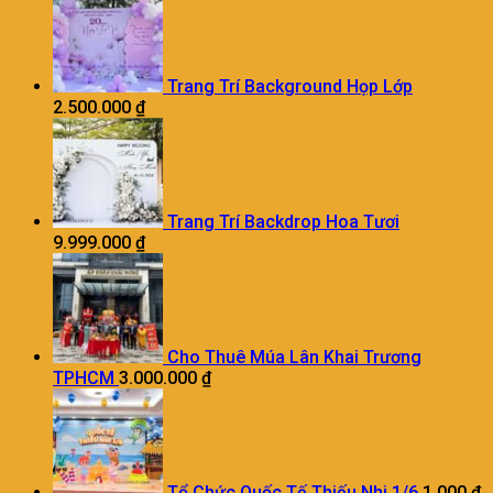
Trang Trí Background Họp Lớp
2.500.000
₫
Trang Trí Backdrop Hoa Tươi
9.999.000
₫
Cho Thuê Múa Lân Khai Trương
TPHCM
3.000.000
₫
Tổ Chức Quốc Tế Thiếu Nhi 1/6
1.000
₫