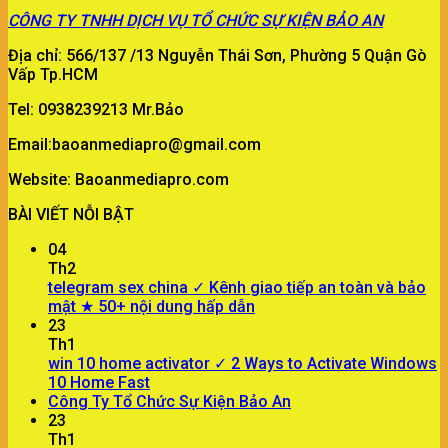
CÔNG TY
TNHH DỊCH VỤ TỔ CHỨC SỰ KIỆN BẢO AN
Địa chỉ: 566/137 /13 Nguyễn Thái Sơn, Phường 5 Quận Gò
Vấp Tp.HCM
Tel: 0938239213 Mr.Bảo
Email:baoanmediapro@gmail.com
Website: Baoanmediapro.com
BÀI VIẾT NỖI BẬT
04
Th2
telegram sex china ✓ Kênh giao tiếp an toàn và bảo
mật ★ 50+ nội dung hấp dẫn
23
Th1
win 10 home activator ✓ 2 Ways to Activate Windows
10 Home Fast
Công Ty Tổ Chức Sự Kiện Bảo An
23
Th1