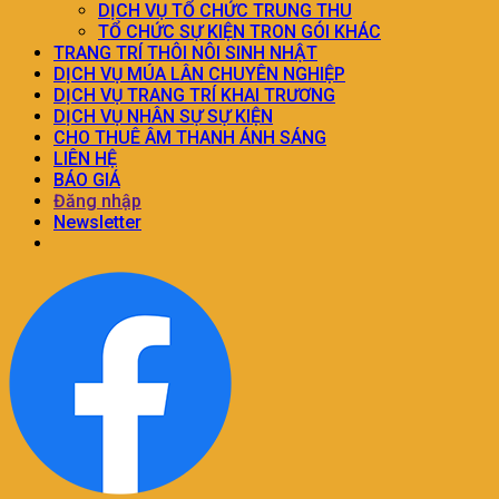
DỊCH VỤ TỔ CHỨC TRUNG THU
TỔ CHỨC SỰ KIỆN TRON GÓI KHÁC
TRANG TRÍ THÔI NÔI SINH NHẬT
DỊCH VỤ MÚA LÂN CHUYÊN NGHIỆP
DỊCH VỤ TRANG TRÍ KHAI TRƯƠNG
DỊCH VỤ NHÂN SỰ SỰ KIỆN
CHO THUÊ ÂM THANH ÁNH SÁNG
LIÊN HỆ
BÁO GIÁ
Đăng nhập
Newsletter