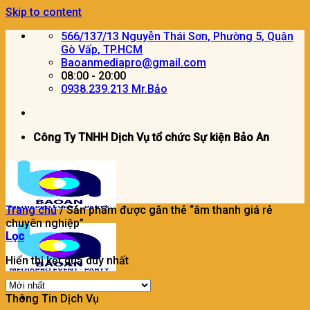
Skip to content
566/137/13 Nguyễn Thái Sơn, Phường 5, Quận
Gò Vấp, TP.HCM
Baoanmediapro@gmail.com
08:00 - 20:00
0938.239.213 Mr.Bảo
Công Ty TNHH Dịch Vụ tổ chức Sự kiện Bảo An
Trang chủ
/
Sản phẩm được gắn thẻ “âm thanh giá rẻ
chuyên nghiệp”
Lọc
Hiển thị kết quả duy nhất
Thông Tin Dịch Vụ