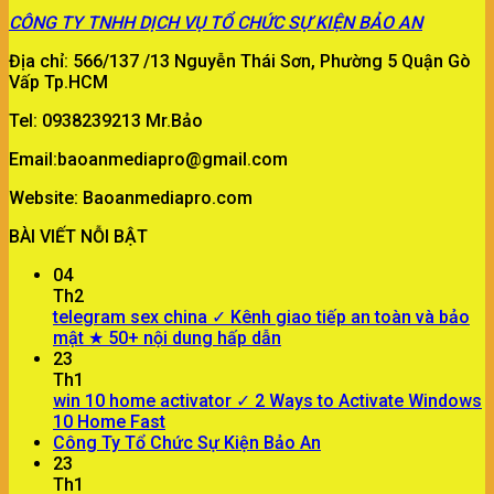
CÔNG TY
TNHH DỊCH VỤ TỔ CHỨC SỰ KIỆN BẢO AN
Địa chỉ: 566/137 /13 Nguyễn Thái Sơn, Phường 5 Quận Gò
Vấp Tp.HCM
Tel: 0938239213 Mr.Bảo
Email:baoanmediapro@gmail.com
Website: Baoanmediapro.com
BÀI VIẾT NỖI BẬT
04
Th2
telegram sex china ✓ Kênh giao tiếp an toàn và bảo
mật ★ 50+ nội dung hấp dẫn
23
Th1
win 10 home activator ✓ 2 Ways to Activate Windows
10 Home Fast
Công Ty Tổ Chức Sự Kiện Bảo An
23
Th1