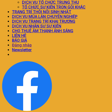
DỊCH VỤ TỔ CHỨC TRUNG THU
TỔ CHỨC SỰ KIỆN TRON GÓI KHÁC
TRANG TRÍ THÔI NÔI SINH NHẬT
DỊCH VỤ MÚA LÂN CHUYÊN NGHIỆP
DỊCH VỤ TRANG TRÍ KHAI TRƯƠNG
DỊCH VỤ NHÂN SỰ SỰ KIỆN
CHO THUÊ ÂM THANH ÁNH SÁNG
LIÊN HỆ
BÁO GIÁ
Đăng nhập
Newsletter