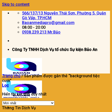
Skip to content
566/137/13 Nguyễn Thái Sơn, Phường 5, Quận
Gò Vấp, TP.HCM
Baoanmediapro@gmail.com
08:00 - 20:00
0938.239.213 Mr.Bảo
Công Ty TNHH Dịch Vụ tổ chức Sự kiện Bảo An
Trang chủ
/
Sản phẩm được gắn thẻ “background tiệc
cưới”
Lọc
Hiển thị kết quả duy nhất
Thông Tin Dịch Vụ