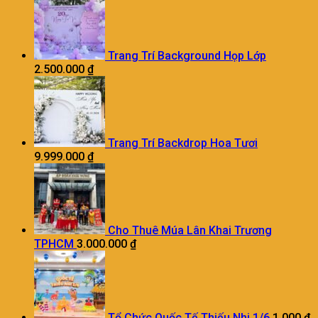
Trang Trí Background Họp Lớp
2.500.000
₫
Trang Trí Backdrop Hoa Tươi
9.999.000
₫
Cho Thuê Múa Lân Khai Trương
TPHCM
3.000.000
₫
Tổ Chức Quốc Tế Thiếu Nhi 1/6
1.000
₫