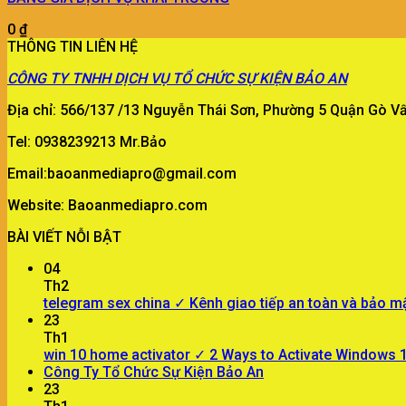
0
₫
THÔNG TIN LIÊN HỆ
CÔNG TY
TNHH DỊCH VỤ TỔ CHỨC SỰ KIỆN BẢO AN
Địa chỉ: 566/137 /13 Nguyễn Thái Sơn, Phường 5 Quận Gò 
Tel: 0938239213 Mr.Bảo
Email:baoanmediapro@gmail.com
Website: Baoanmediapro.com
BÀI VIẾT NỖI BẬT
04
Th2
telegram sex china ✓ Kênh giao tiếp an toàn và bảo m
23
Th1
win 10 home activator ✓ 2 Ways to Activate Windows
Công Ty Tổ Chức Sự Kiện Bảo An
23