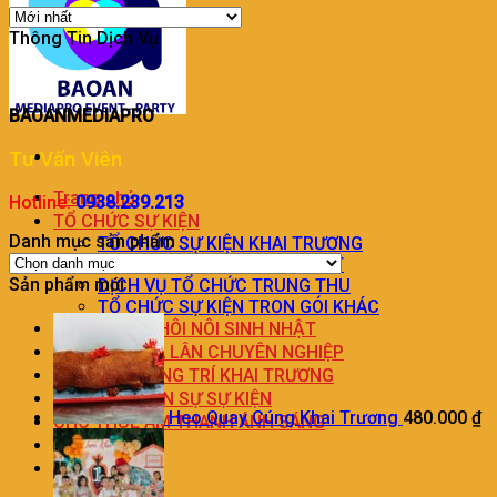
Thông Tin Dịch Vụ
BAOANMEDIAPRO
Tư Vấn Viên
Trang chủ
Hotline:
0938.239.213
TỔ CHỨC SỰ KIỆN
Danh mục sản phẩm
TỔ CHỨC SỰ KIỆN KHAI TRƯƠNG
DỊCH VỤ TỔ CHỨC SINH NHẬT
Sản phẩm mới
DỊCH VỤ TỔ CHỨC TRUNG THU
TỔ CHỨC SỰ KIỆN TRON GÓI KHÁC
TRANG TRÍ THÔI NÔI SINH NHẬT
DỊCH VỤ MÚA LÂN CHUYÊN NGHIỆP
DỊCH VỤ TRANG TRÍ KHAI TRƯƠNG
DỊCH VỤ NHÂN SỰ SỰ KIỆN
Heo Quay Cúng Khai Trương
480.000
₫
CHO THUÊ ÂM THANH ÁNH SÁNG
LIÊN HỆ
BÁO GIÁ