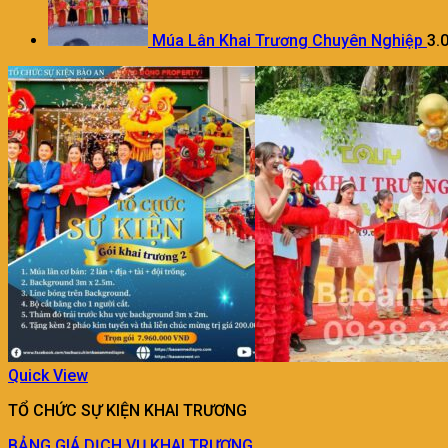
Múa Lân Khai Trương Chuyên Nghiệp
3.
Quick View
TỔ CHỨC SỰ KIỆN KHAI TRƯƠNG
BẢNG GIÁ DỊCH VỤ KHAI TRƯƠNG