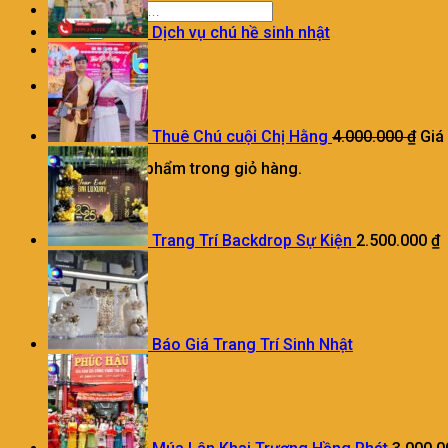
Dịch vụ chú hề sinh nhật
0
Giỏ hàng
Thuê Chú cuội Chị Hằng
4.000.000
₫
Giá
Chưa có sản phẩm trong giỏ hàng.
Trang Trí Backdrop Sự Kiện
2.500.000
₫
Báo Giá Trang Trí Sinh Nhật