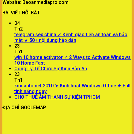
Website: Baoanmediapro.com
BÀI VIẾT NỖI BẬT
04
Th2
telegram sex china ✓ Kênh giao tiếp an toàn và bảo
mật ★ 50+ nội dung hấp dẫn
23
Th1
win 10 home activator ✓ 2 Ways to Activate Windows
10 Home Fast
Công Ty Tổ Chức Sự Kiện Bảo An
23
Th1
kmsauto net 2010 ➤ Kích hoạt Windows Office ★ Full
tính năng ngay
CHO THUÊ ÂM THANH SỰ KIỆN TPHCM
ĐỊA CHỈ GOOLEMAP