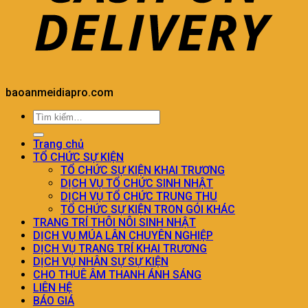
baoanmeidiapro.com
Trang chủ
TỔ CHỨC SỰ KIỆN
TỔ CHỨC SỰ KIỆN KHAI TRƯƠNG
DỊCH VỤ TỔ CHỨC SINH NHẬT
DỊCH VỤ TỔ CHỨC TRUNG THU
TỔ CHỨC SỰ KIỆN TRON GÓI KHÁC
TRANG TRÍ THÔI NÔI SINH NHẬT
DỊCH VỤ MÚA LÂN CHUYÊN NGHIỆP
DỊCH VỤ TRANG TRÍ KHAI TRƯƠNG
DỊCH VỤ NHÂN SỰ SỰ KIỆN
CHO THUÊ ÂM THANH ÁNH SÁNG
LIÊN HỆ
BÁO GIÁ