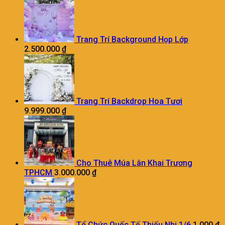
Trang Trí Background Họp Lớp
2.500.000
₫
Trang Trí Backdrop Hoa Tươi
9.999.000
₫
Cho Thuê Múa Lân Khai Trương
TPHCM
3.000.000
₫
Tổ Chức Quốc Tế Thiếu Nhi 1/6
1.000
₫