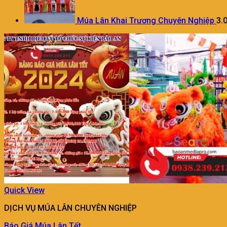
Múa Lân Khai Trương Chuyên Nghiệp
3.
Quick View
DỊCH VỤ MÚA LÂN CHUYÊN NGHIỆP
Báo Giá Múa Lân Tết