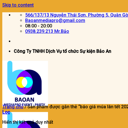
Skip to content
566/137/13 Nguyễn Thái Sơn, Phường 5, Quận G
Baoanmediapro@gmail.com
08:00 - 20:00
0938.239.213 Mr.Bảo
Công Ty TNHH Dịch Vụ tổ chức Sự kiện Bảo An
Trang chủ
/
Sản phẩm được gắn thẻ “báo giá múa lân tết 20
Lọc
Hiển thị kết quả duy nhất