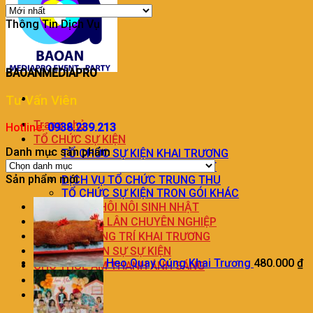
Thông Tin Dịch Vụ
BAOANMEDIAPRO
Tư Vấn Viên
Trang chủ
Hotline:
0938.239.213
TỔ CHỨC SỰ KIỆN
Danh mục sản phẩm
TỔ CHỨC SỰ KIỆN KHAI TRƯƠNG
DỊCH VỤ TỔ CHỨC SINH NHẬT
Sản phẩm mới
DỊCH VỤ TỔ CHỨC TRUNG THU
TỔ CHỨC SỰ KIỆN TRON GÓI KHÁC
TRANG TRÍ THÔI NÔI SINH NHẬT
DỊCH VỤ MÚA LÂN CHUYÊN NGHIỆP
DỊCH VỤ TRANG TRÍ KHAI TRƯƠNG
DỊCH VỤ NHÂN SỰ SỰ KIỆN
Heo Quay Cúng Khai Trương
480.000
₫
CHO THUÊ ÂM THANH ÁNH SÁNG
LIÊN HỆ
BÁO GIÁ