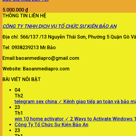
5.000.000
₫
THÔNG TIN LIÊN HỆ
CÔNG TY
TNHH DỊCH VỤ TỔ CHỨC SỰ KIỆN BẢO AN
Địa chỉ: 566/137 /13 Nguyễn Thái Sơn, Phường 5 Quận Gò 
Tel: 0938239213 Mr.Bảo
Email:baoanmediapro@gmail.com
Website: Baoanmediapro.com
BÀI VIẾT NỖI BẬT
04
Th2
telegram sex china ✓ Kênh giao tiếp an toàn và bảo m
23
Th1
win 10 home activator ✓ 2 Ways to Activate Windows
Công Ty Tổ Chức Sự Kiện Bảo An
23