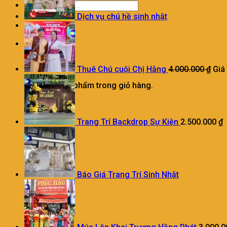
Dịch vụ chú hề sinh nhật
0
Giỏ hàng
Thuê Chú cuội Chị Hằng
4.000.000
₫
Giá
Chưa có sản phẩm trong giỏ hàng.
Trang Trí Backdrop Sự Kiện
2.500.000
₫
Báo Giá Trang Trí Sinh Nhật