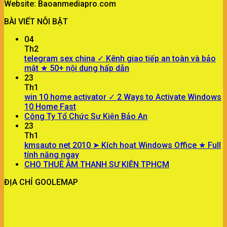
Website: Baoanmediapro.com
BÀI VIẾT NỖI BẬT
04
Th2
telegram sex china ✓ Kênh giao tiếp an toàn và bảo
mật ★ 50+ nội dung hấp dẫn
23
Th1
win 10 home activator ✓ 2 Ways to Activate Windows
10 Home Fast
Công Ty Tổ Chức Sự Kiện Bảo An
23
Th1
kmsauto net 2010 ➤ Kích hoạt Windows Office ★ Full
tính năng ngay
CHO THUÊ ÂM THANH SỰ KIỆN TPHCM
ĐỊA CHỈ GOOLEMAP