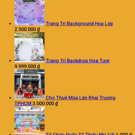
Trang Trí Background Họp Lớp
2.500.000
₫
Trang Trí Backdrop Hoa Tươi
9.999.000
₫
Cho Thuê Múa Lân Khai Trương
TPHCM
3.000.000
₫
Tổ Chức Quốc Tế Thiếu Nhi 1/6
1.000
₫