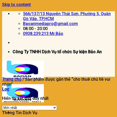
Skip to content
566/137/13 Nguyễn Thái Sơn, Phường 5, Quận
Gò Vấp, TP.HCM
Baoanmediapro@gmail.com
08:00 - 20:00
0938.239.213 Mr.Bảo
Công Ty TNHH Dịch Vụ tổ chức Sự kiện Bảo An
Trang chủ
/
Sản phẩm được gắn thẻ “cho thuê chú hề vui
nhộn”
Lọc
Hiển thị kết quả duy nhất
Thông Tin Dịch Vụ