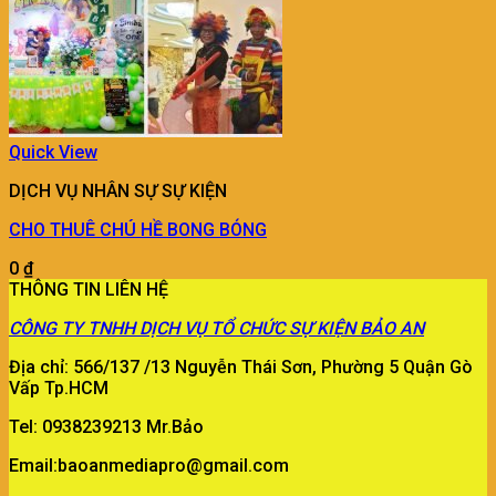
Quick View
DỊCH VỤ NHÂN SỰ SỰ KIỆN
CHO THUÊ CHÚ HỀ BONG BÓNG
0
₫
THÔNG TIN LIÊN HỆ
CÔNG TY
TNHH DỊCH VỤ TỔ CHỨC SỰ KIỆN BẢO AN
Địa chỉ: 566/137 /13 Nguyễn Thái Sơn, Phường 5 Quận Gò
Vấp Tp.HCM
Tel: 0938239213 Mr.Bảo
Email:baoanmediapro@gmail.com