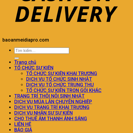
baoanmeidiapro.com
Trang chủ
TỔ CHỨC SỰ KIỆN
TỔ CHỨC SỰ KIỆN KHAI TRƯƠNG
DỊCH VỤ TỔ CHỨC SINH NHẬT
DỊCH VỤ TỔ CHỨC TRUNG THU
TỔ CHỨC SỰ KIỆN TRON GÓI KHÁC
TRANG TRÍ THÔI NÔI SINH NHẬT
DỊCH VỤ MÚA LÂN CHUYÊN NGHIỆP
DỊCH VỤ TRANG TRÍ KHAI TRƯƠNG
DỊCH VỤ NHÂN SỰ SỰ KIỆN
CHO THUÊ ÂM THANH ÁNH SÁNG
LIÊN HỆ
BÁO GIÁ