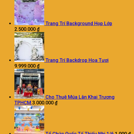
Trang Trí Background Họp Lớp
2.500.000
₫
Trang Trí Backdrop Hoa Tươi
9.999.000
₫
Cho Thuê Múa Lân Khai Trương
TPHCM
3.000.000
₫
Tổ Chức Quốc Tế Thiếu Nhi 1/6
1.000
₫