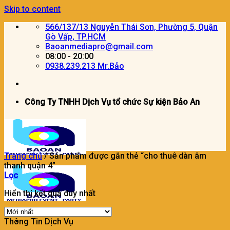
Skip to content
566/137/13 Nguyễn Thái Sơn, Phường 5, Quận
Gò Vấp, TP.HCM
Baoanmediapro@gmail.com
08:00 - 20:00
0938.239.213 Mr.Bảo
Công Ty TNHH Dịch Vụ tổ chức Sự kiện Bảo An
Trang chủ
/
Sản phẩm được gắn thẻ “cho thuê dàn âm
thanh quận 4”
Lọc
Hiển thị kết quả duy nhất
Thông Tin Dịch Vụ