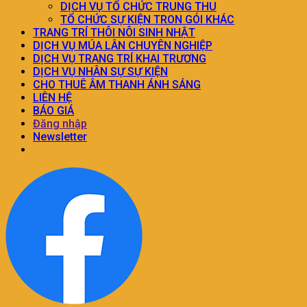
DỊCH VỤ TỔ CHỨC TRUNG THU
TỔ CHỨC SỰ KIỆN TRON GÓI KHÁC
TRANG TRÍ THÔI NÔI SINH NHẬT
DỊCH VỤ MÚA LÂN CHUYÊN NGHIỆP
DỊCH VỤ TRANG TRÍ KHAI TRƯƠNG
DỊCH VỤ NHÂN SỰ SỰ KIỆN
CHO THUÊ ÂM THANH ÁNH SÁNG
LIÊN HỆ
BÁO GIÁ
Đăng nhập
Newsletter