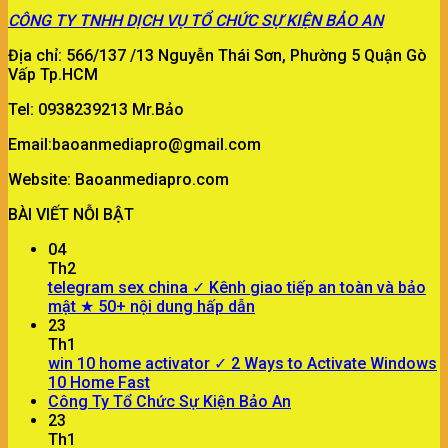
CÔNG TY
TNHH DỊCH VỤ TỔ CHỨC SỰ KIỆN BẢO AN
Địa chỉ: 566/137 /13 Nguyễn Thái Sơn, Phường 5 Quận Gò
Vấp Tp.HCM
Tel: 0938239213 Mr.Bảo
Email:baoanmediapro@gmail.com
Website: Baoanmediapro.com
BÀI VIẾT NỖI BẬT
04
Th2
telegram sex china ✓ Kênh giao tiếp an toàn và bảo
mật ★ 50+ nội dung hấp dẫn
23
Th1
win 10 home activator ✓ 2 Ways to Activate Windows
10 Home Fast
Công Ty Tổ Chức Sự Kiện Bảo An
23
Th1