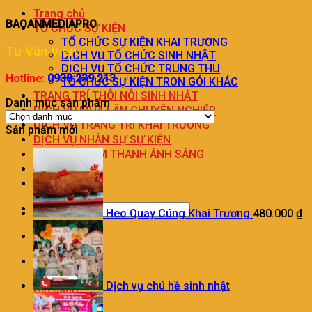
Trang chủ
BAOANMEDIAPRO
TỔ CHỨC SỰ KIỆN
TỔ CHỨC SỰ KIỆN KHAI TRƯƠNG
Tư Vấn Viên
DỊCH VỤ TỔ CHỨC SINH NHẬT
DỊCH VỤ TỔ CHỨC TRUNG THU
Hotline:
0938.239.213
TỔ CHỨC SỰ KIỆN TRON GÓI KHÁC
TRANG TRÍ THÔI NÔI SINH NHẬT
Danh mục sản phẩm
DỊCH VỤ MÚA LÂN CHUYÊN NGHIỆP
DỊCH VỤ TRANG TRÍ KHAI TRƯƠNG
Sản phẩm mới
DỊCH VỤ NHÂN SỰ SỰ KIỆN
CHO THUÊ ÂM THANH ÁNH SÁNG
LIÊN HỆ
BÁO GIÁ
Heo Quay Cúng Khai Trương
480.000
₫
0
Dịch vụ chú hề sinh nhật
Giỏ hàng