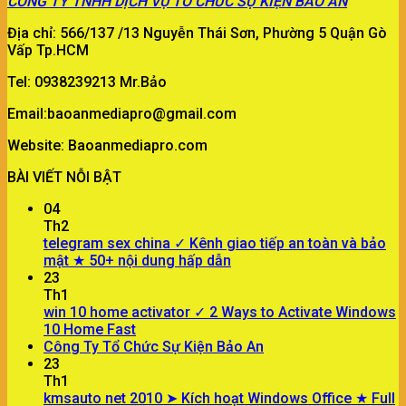
CÔNG TY
TNHH DỊCH VỤ TỔ CHỨC SỰ KIỆN BẢO AN
Địa chỉ: 566/137 /13 Nguyễn Thái Sơn, Phường 5 Quận Gò
Vấp Tp.HCM
Tel: 0938239213 Mr.Bảo
Email:baoanmediapro@gmail.com
Website: Baoanmediapro.com
BÀI VIẾT NỖI BẬT
04
Th2
telegram sex china ✓ Kênh giao tiếp an toàn và bảo
mật ★ 50+ nội dung hấp dẫn
23
Th1
win 10 home activator ✓ 2 Ways to Activate Windows
10 Home Fast
Công Ty Tổ Chức Sự Kiện Bảo An
23
Th1
kmsauto net 2010 ➤ Kích hoạt Windows Office ★ Full