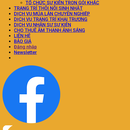
TỔ CHỨC SỰ KIỆN TRON GÓI KHÁC
TRANG TRÍ THÔI NÔI SINH NHẬT
DỊCH VỤ MÚA LÂN CHUYÊN NGHIỆP
DỊCH VỤ TRANG TRÍ KHAI TRƯƠNG
DỊCH VỤ NHÂN SỰ SỰ KIỆN
CHO THUÊ ÂM THANH ÁNH SÁNG
LIÊN HỆ
BÁO GIÁ
Đăng nhập
Newsletter