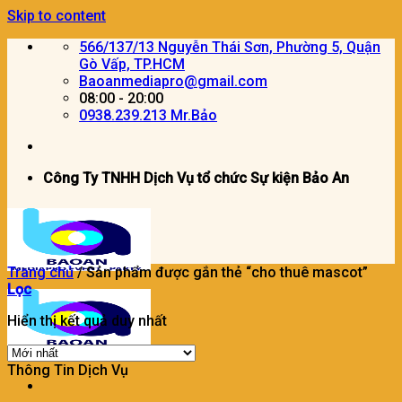
Skip to content
566/137/13 Nguyễn Thái Sơn, Phường 5, Quận
Gò Vấp, TP.HCM
Baoanmediapro@gmail.com
08:00 - 20:00
0938.239.213 Mr.Bảo
Công Ty TNHH Dịch Vụ tổ chức Sự kiện Bảo An
Trang chủ
/
Sản phẩm được gắn thẻ “cho thuê mascot”
Lọc
Hiển thị kết quả duy nhất
Thông Tin Dịch Vụ