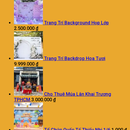
Trang Trí Background Họp Lớp
2.500.000
₫
Trang Trí Backdrop Hoa Tươi
9.999.000
₫
Cho Thuê Múa Lân Khai Trương
TPHCM
3.000.000
₫
Tổ Chức Quốc Tế Thiếu Nhi 1/6
1.000
₫