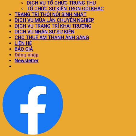
DỊCH VỤ TỔ CHỨC TRUNG THU
TỔ CHỨC SỰ KIỆN TRON GÓI KHÁC
TRANG TRÍ THÔI NÔI SINH NHẬT
DỊCH VỤ MÚA LÂN CHUYÊN NGHIỆP
DỊCH VỤ TRANG TRÍ KHAI TRƯƠNG
DỊCH VỤ NHÂN SỰ SỰ KIỆN
CHO THUÊ ÂM THANH ÁNH SÁNG
LIÊN HỆ
BÁO GIÁ
Đăng nhập
Newsletter