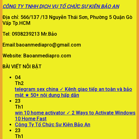
CÔNG TY
TNHH DỊCH VỤ TỔ CHỨC SỰ KIỆN BẢO AN
Địa chỉ: 566/137 /13 Nguyễn Thái Sơn, Phường 5 Quận Gò
Vấp Tp.HCM
Tel: 0938239213 Mr.Bảo
Email:baoanmediapro@gmail.com
Website: Baoanmediapro.com
BÀI VIẾT NỖI BẬT
04
Th2
telegram sex china ✓ Kênh giao tiếp an toàn và bảo
mật ★ 50+ nội dung hấp dẫn
23
Th1
win 10 home activator ✓ 2 Ways to Activate Windows
10 Home Fast
Công Ty Tổ Chức Sự Kiện Bảo An
23
Th1