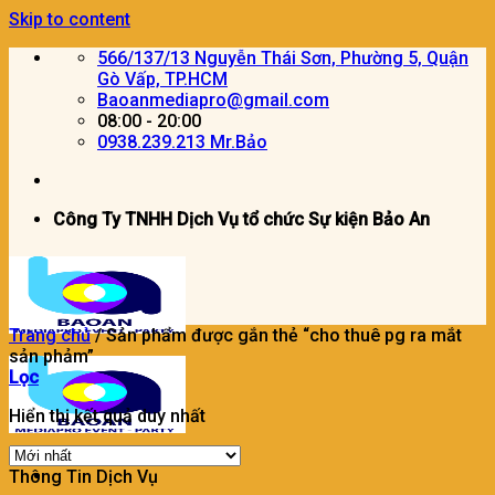
Skip to content
566/137/13 Nguyễn Thái Sơn, Phường 5, Quận
Gò Vấp, TP.HCM
Baoanmediapro@gmail.com
08:00 - 20:00
0938.239.213 Mr.Bảo
Công Ty TNHH Dịch Vụ tổ chức Sự kiện Bảo An
Trang chủ
/
Sản phẩm được gắn thẻ “cho thuê pg ra mắt
sản phảm”
Lọc
Hiển thị kết quả duy nhất
Thông Tin Dịch Vụ