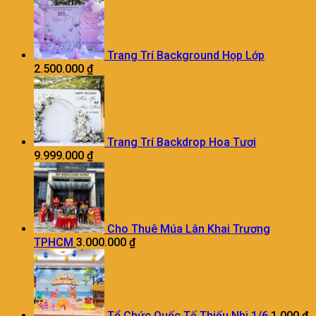
Trang Trí Background Họp Lớp
2.500.000
₫
Trang Trí Backdrop Hoa Tươi
9.999.000
₫
Cho Thuê Múa Lân Khai Trương
TPHCM
3.000.000
₫
Tổ Chức Quốc Tế Thiếu Nhi 1/6
1.000
₫