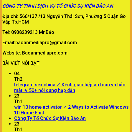
CÔNG TY
TNHH DỊCH VỤ TỔ CHỨC SỰ KIỆN BẢO AN
Địa chỉ: 566/137 /13 Nguyễn Thái Sơn, Phường 5 Quận Gò
Vấp Tp.HCM
Tel: 0938239213 Mr.Bảo
Email:baoanmediapro@gmail.com
Website: Baoanmediapro.com
BÀI VIẾT NỖI BẬT
04
Th2
telegram sex china ✓ Kênh giao tiếp an toàn và bảo
mật ★ 50+ nội dung hấp dẫn
23
Th1
win 10 home activator ✓ 2 Ways to Activate Windows
10 Home Fast
Công Ty Tổ Chức Sự Kiện Bảo An
23
Th1