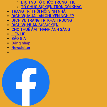
DỊCH VỤ TỔ CHỨC TRUNG THU
TỔ CHỨC SỰ KIỆN TRON GÓI KHÁC
TRANG TRÍ THÔI NÔI SINH NHẬT
DỊCH VỤ MÚA LÂN CHUYÊN NGHIỆP
DỊCH VỤ TRANG TRÍ KHAI TRƯƠNG
DỊCH VỤ NHÂN SỰ SỰ KIỆN
CHO THUÊ ÂM THANH ÁNH SÁNG
LIÊN HỆ
BÁO GIÁ
Đăng nhập
Newsletter