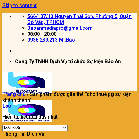
Skip to content
566/137/13 Nguyễn Thái Sơn, Phường 5, Quận
Gò Vấp, TP.HCM
Baoanmediapro@gmail.com
08:00 - 20:00
0938.239.213 Mr.Bảo
Công Ty TNHH Dịch Vụ tổ chức Sự kiện Bảo An
Trang chủ
/
Sản phẩm được gắn thẻ “cho thuê pg sự kiện
khánh thành”
Lọc
Hiển thị kết quả duy nhất
Thông Tin Dịch Vụ