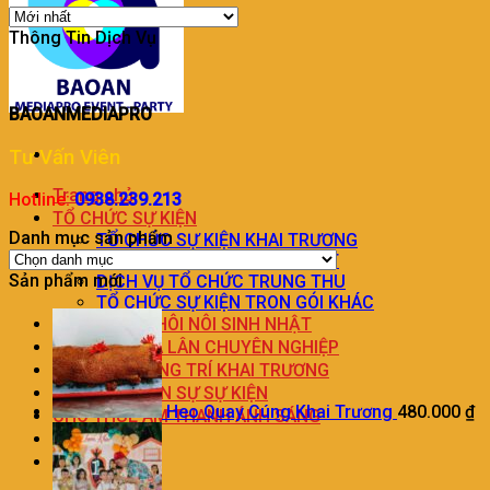
Thông Tin Dịch Vụ
BAOANMEDIAPRO
Tư Vấn Viên
Trang chủ
Hotline:
0938.239.213
TỔ CHỨC SỰ KIỆN
Danh mục sản phẩm
TỔ CHỨC SỰ KIỆN KHAI TRƯƠNG
DỊCH VỤ TỔ CHỨC SINH NHẬT
Sản phẩm mới
DỊCH VỤ TỔ CHỨC TRUNG THU
TỔ CHỨC SỰ KIỆN TRON GÓI KHÁC
TRANG TRÍ THÔI NÔI SINH NHẬT
DỊCH VỤ MÚA LÂN CHUYÊN NGHIỆP
DỊCH VỤ TRANG TRÍ KHAI TRƯƠNG
DỊCH VỤ NHÂN SỰ SỰ KIỆN
Heo Quay Cúng Khai Trương
480.000
₫
CHO THUÊ ÂM THANH ÁNH SÁNG
LIÊN HỆ
BÁO GIÁ