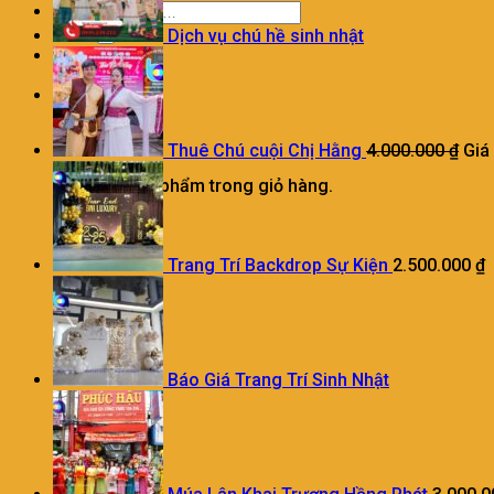
Dịch vụ chú hề sinh nhật
0
Giỏ hàng
Thuê Chú cuội Chị Hằng
4.000.000
₫
Giá
Chưa có sản phẩm trong giỏ hàng.
Trang Trí Backdrop Sự Kiện
2.500.000
₫
Báo Giá Trang Trí Sinh Nhật