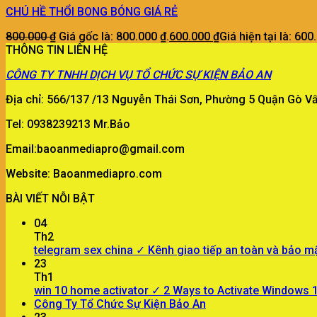
CHÚ HỀ THỔI BONG BÓNG GIÁ RẺ
800.000
₫
Giá gốc là: 800.000 ₫.
600.000
₫
Giá hiện tại là: 600
THÔNG TIN LIÊN HỆ
CÔNG TY
TNHH DỊCH VỤ TỔ CHỨC SỰ KIỆN BẢO AN
Địa chỉ: 566/137 /13 Nguyễn Thái Sơn, Phường 5 Quận Gò 
Tel: 0938239213 Mr.Bảo
Email:baoanmediapro@gmail.com
Website: Baoanmediapro.com
BÀI VIẾT NỖI BẬT
04
Th2
telegram sex china ✓ Kênh giao tiếp an toàn và bảo m
23
Th1
win 10 home activator ✓ 2 Ways to Activate Windows
Công Ty Tổ Chức Sự Kiện Bảo An