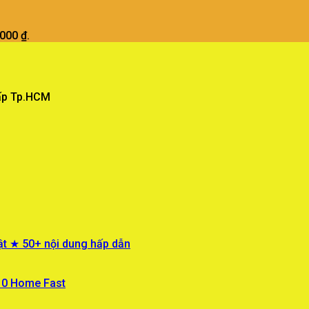
.000 ₫.
Vấp Tp.HCM
ật ★ 50+ nội dung hấp dẫn
 10 Home Fast