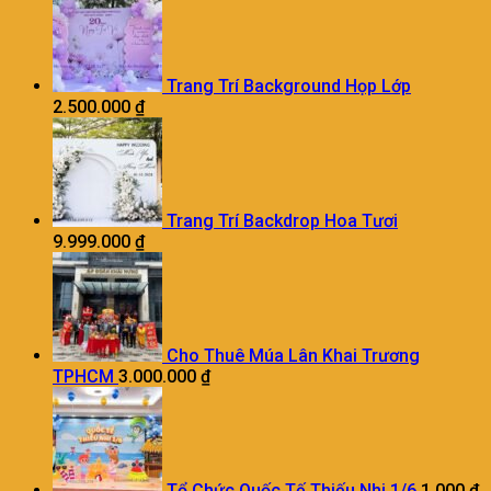
Trang Trí Background Họp Lớp
2.500.000
₫
Trang Trí Backdrop Hoa Tươi
9.999.000
₫
Cho Thuê Múa Lân Khai Trương
TPHCM
3.000.000
₫
Tổ Chức Quốc Tế Thiếu Nhi 1/6
1.000
₫