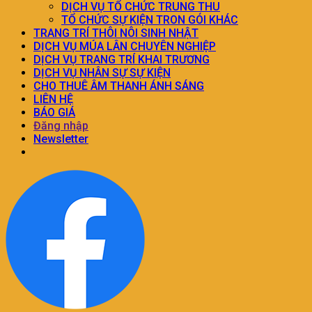
DỊCH VỤ TỔ CHỨC TRUNG THU
TỔ CHỨC SỰ KIỆN TRON GÓI KHÁC
TRANG TRÍ THÔI NÔI SINH NHẬT
DỊCH VỤ MÚA LÂN CHUYÊN NGHIỆP
DỊCH VỤ TRANG TRÍ KHAI TRƯƠNG
DỊCH VỤ NHÂN SỰ SỰ KIỆN
CHO THUÊ ÂM THANH ÁNH SÁNG
LIÊN HỆ
BÁO GIÁ
Đăng nhập
Newsletter