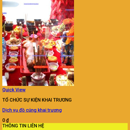
Quick View
TỔ CHỨC SỰ KIỆN KHAI TRƯƠNG
Dịch vụ đồ cúng khai trương
0
₫
THÔNG TIN LIÊN HỆ