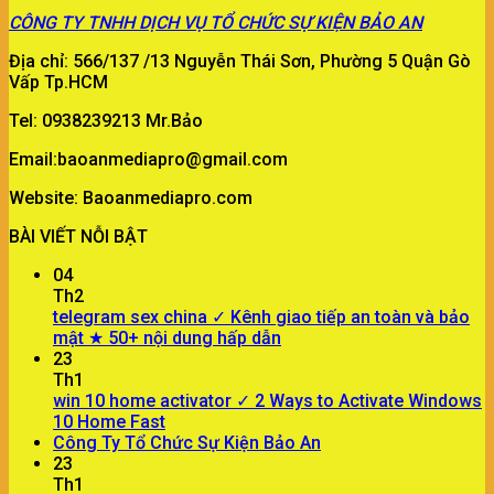
CÔNG TY
TNHH DỊCH VỤ TỔ CHỨC SỰ KIỆN BẢO AN
Địa chỉ: 566/137 /13 Nguyễn Thái Sơn, Phường 5 Quận Gò
Vấp Tp.HCM
Tel: 0938239213 Mr.Bảo
Email:baoanmediapro@gmail.com
Website: Baoanmediapro.com
BÀI VIẾT NỖI BẬT
04
Th2
telegram sex china ✓ Kênh giao tiếp an toàn và bảo
mật ★ 50+ nội dung hấp dẫn
23
Th1
win 10 home activator ✓ 2 Ways to Activate Windows
10 Home Fast
Công Ty Tổ Chức Sự Kiện Bảo An
23
Th1