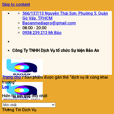
Skip to content
566/137/13 Nguyễn Thái Sơn, Phường 5, Quận
Gò Vấp, TP.HCM
Baoanmediapro@gmail.com
08:00 - 20:00
0938.239.213 Mr.Bảo
Công Ty TNHH Dịch Vụ tổ chức Sự kiện Bảo An
Trang chủ
/
Sản phẩm được gắn thẻ “dịch vụ lễ cúng khai
trương”
Lọc
Hiển thị kết quả duy nhất
Thông Tin Dịch Vụ