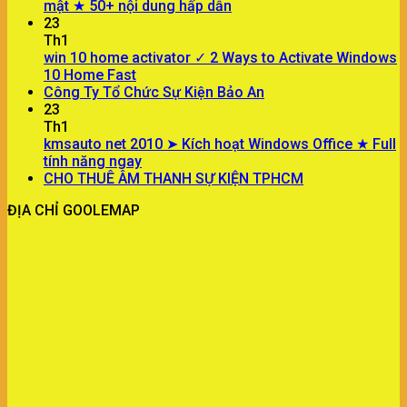
mật ★ 50+ nội dung hấp dẫn
23
Th1
win 10 home activator ✓ 2 Ways to Activate Windows
10 Home Fast
Công Ty Tổ Chức Sự Kiện Bảo An
23
Th1
kmsauto net 2010 ➤ Kích hoạt Windows Office ★ Full
tính năng ngay
CHO THUÊ ÂM THANH SỰ KIỆN TPHCM
ĐỊA CHỈ GOOLEMAP