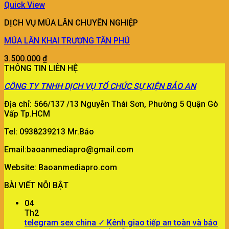
Quick View
DỊCH VỤ MÚA LÂN CHUYÊN NGHIỆP
MÚA LÂN KHAI TRƯƠNG TÂN PHÚ
3.500.000
₫
THÔNG TIN LIÊN HỆ
CÔNG TY
TNHH DỊCH VỤ TỔ CHỨC SỰ KIỆN BẢO AN
Địa chỉ: 566/137 /13 Nguyễn Thái Sơn, Phường 5 Quận Gò
Vấp Tp.HCM
Tel: 0938239213 Mr.Bảo
Email:baoanmediapro@gmail.com
Website: Baoanmediapro.com
BÀI VIẾT NỖI BẬT
04
Th2
telegram sex china ✓ Kênh giao tiếp an toàn và bảo