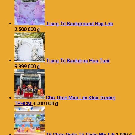
Trang Trí Background Họp Lớp
2.500.000
₫
Trang Trí Backdrop Hoa Tươi
9.999.000
₫
Cho Thuê Múa Lân Khai Trương
TPHCM
3.000.000
₫
Tổ Chức Quốc Tế Thiếu Nhi 1/6
1.000
₫