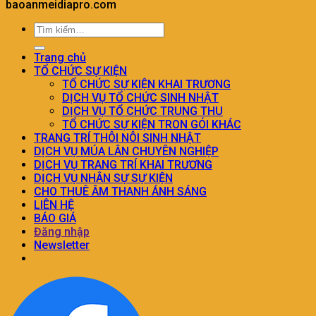
baoanmeidiapro.com
Trang chủ
TỔ CHỨC SỰ KIỆN
TỔ CHỨC SỰ KIỆN KHAI TRƯƠNG
DỊCH VỤ TỔ CHỨC SINH NHẬT
DỊCH VỤ TỔ CHỨC TRUNG THU
TỔ CHỨC SỰ KIỆN TRON GÓI KHÁC
TRANG TRÍ THÔI NÔI SINH NHẬT
DỊCH VỤ MÚA LÂN CHUYÊN NGHIỆP
DỊCH VỤ TRANG TRÍ KHAI TRƯƠNG
DỊCH VỤ NHÂN SỰ SỰ KIỆN
CHO THUÊ ÂM THANH ÁNH SÁNG
LIÊN HỆ
BÁO GIÁ
Đăng nhập
Newsletter