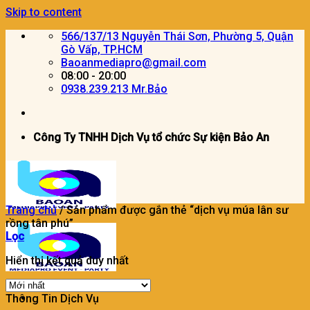
Skip to content
566/137/13 Nguyễn Thái Sơn, Phường 5, Quận
Gò Vấp, TP.HCM
Baoanmediapro@gmail.com
08:00 - 20:00
0938.239.213 Mr.Bảo
Công Ty TNHH Dịch Vụ tổ chức Sự kiện Bảo An
Trang chủ
/
Sản phẩm được gắn thẻ “dịch vụ múa lân sư
rồng tân phú”
Lọc
Hiển thị kết quả duy nhất
Thông Tin Dịch Vụ