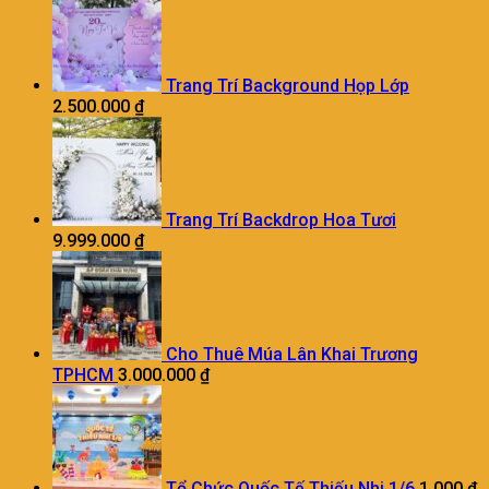
Trang Trí Background Họp Lớp
2.500.000
₫
Trang Trí Backdrop Hoa Tươi
9.999.000
₫
Cho Thuê Múa Lân Khai Trương
TPHCM
3.000.000
₫
Tổ Chức Quốc Tế Thiếu Nhi 1/6
1.000
₫