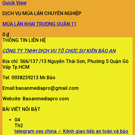
Quick View
DỊCH VỤ MÚA LÂN CHUYÊN NGHIỆP
MÚA LÂN KHAI TRƯƠNG QUẬN 11
0
₫
THÔNG TIN LIÊN HỆ
CÔNG TY
TNHH DỊCH VỤ TỔ CHỨC SỰ KIỆN BẢO AN
Địa chỉ: 566/137 /13 Nguyễn Thái Sơn, Phường 5 Quận Gò
Vấp Tp.HCM
Tel: 0938239213 Mr.Bảo
Email:baoanmediapro@gmail.com
Website: Baoanmediapro.com
BÀI VIẾT NỖI BẬT
04
Th2
telegram sex china ✓ Kênh giao tiếp an toàn và bảo