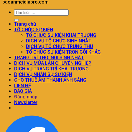
baoanmeidiapro.com
Trang chủ
TỔ CHỨC SỰ KIỆN
TỔ CHỨC SỰ KIỆN KHAI TRƯƠNG
DỊCH VỤ TỔ CHỨC SINH NHẬT
DỊCH VỤ TỔ CHỨC TRUNG THU
TỔ CHỨC SỰ KIỆN TRON GÓI KHÁC
TRANG TRÍ THÔI NÔI SINH NHẬT
DỊCH VỤ MÚA LÂN CHUYÊN NGHIỆP
DỊCH VỤ TRANG TRÍ KHAI TRƯƠNG
DỊCH VỤ NHÂN SỰ SỰ KIỆN
CHO THUÊ ÂM THANH ÁNH SÁNG
LIÊN HỆ
BÁO GIÁ
Đăng nhập
Newsletter