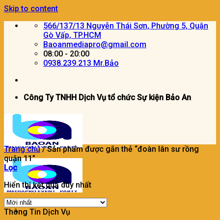
Skip to content
566/137/13 Nguyễn Thái Sơn, Phường 5, Quận
Gò Vấp, TP.HCM
Baoanmediapro@gmail.com
08:00 - 20:00
0938.239.213 Mr.Bảo
Công Ty TNHH Dịch Vụ tổ chức Sự kiện Bảo An
Trang chủ
/
Sản phẩm được gắn thẻ “đoàn lân sư rồng
quận 11”
Lọc
Hiển thị kết quả duy nhất
Thông Tin Dịch Vụ