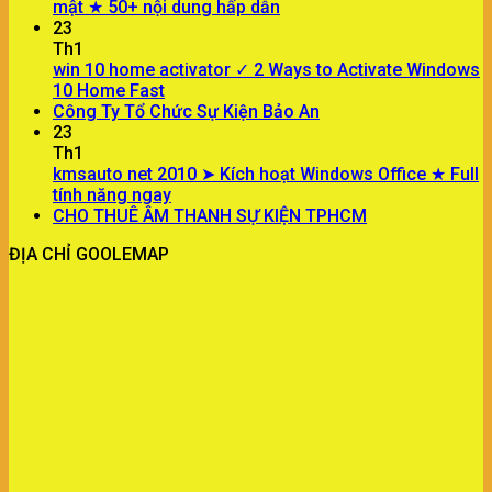
mật ★ 50+ nội dung hấp dẫn
23
Th1
win 10 home activator ✓ 2 Ways to Activate Windows
10 Home Fast
Công Ty Tổ Chức Sự Kiện Bảo An
23
Th1
kmsauto net 2010 ➤ Kích hoạt Windows Office ★ Full
tính năng ngay
CHO THUÊ ÂM THANH SỰ KIỆN TPHCM
ĐỊA CHỈ GOOLEMAP