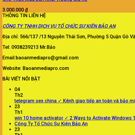
3.000.000
₫
THÔNG TIN LIÊN HỆ
CÔNG TY
TNHH DỊCH VỤ TỔ CHỨC SỰ KIỆN BẢO AN
Địa chỉ: 566/137 /13 Nguyễn Thái Sơn, Phường 5 Quận Gò 
Tel: 0938239213 Mr.Bảo
Email:baoanmediapro@gmail.com
Website: Baoanmediapro.com
BÀI VIẾT NỖI BẬT
04
Th2
telegram sex china ✓ Kênh giao tiếp an toàn và bảo m
23
Th1
win 10 home activator ✓ 2 Ways to Activate Windows
Công Ty Tổ Chức Sự Kiện Bảo An
23