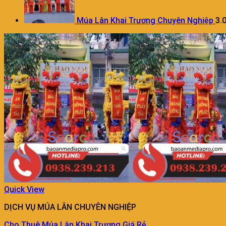
Múa Lân Khai Trương Chuyên Nghiệp
3.
Quick View
DỊCH VỤ MÚA LÂN CHUYÊN NGHIỆP
Cho Thuê Múa Lân Khai Trương Giá Rẻ