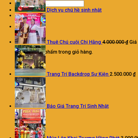
Dịch vụ chú hề sinh nhật
0
Giỏ hàng
Thuê Chú cuội Chị Hằng
4.000.000
₫
Giá
Chưa có sản phẩm trong giỏ hàng.
Trang Trí Backdrop Sự Kiện
2.500.000
₫
Báo Giá Trang Trí Sinh Nhật