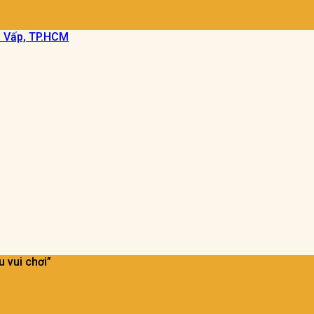
ò Vấp, TP.HCM
 vui chơi”