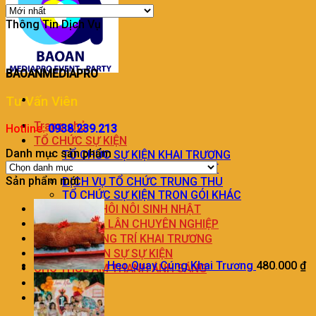
Thông Tin Dịch Vụ
BAOANMEDIAPRO
Tư Vấn Viên
Trang chủ
Hotline:
0938.239.213
TỔ CHỨC SỰ KIỆN
Danh mục sản phẩm
TỔ CHỨC SỰ KIỆN KHAI TRƯƠNG
DỊCH VỤ TỔ CHỨC SINH NHẬT
Sản phẩm mới
DỊCH VỤ TỔ CHỨC TRUNG THU
TỔ CHỨC SỰ KIỆN TRON GÓI KHÁC
TRANG TRÍ THÔI NÔI SINH NHẬT
DỊCH VỤ MÚA LÂN CHUYÊN NGHIỆP
DỊCH VỤ TRANG TRÍ KHAI TRƯƠNG
DỊCH VỤ NHÂN SỰ SỰ KIỆN
Heo Quay Cúng Khai Trương
480.000
₫
CHO THUÊ ÂM THANH ÁNH SÁNG
LIÊN HỆ
BÁO GIÁ