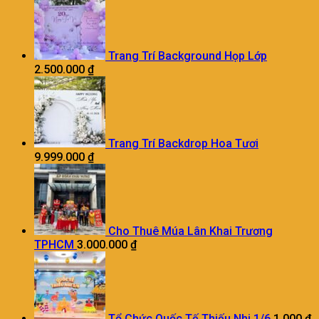
Trang Trí Background Họp Lớp
2.500.000
₫
Trang Trí Backdrop Hoa Tươi
9.999.000
₫
Cho Thuê Múa Lân Khai Trương
TPHCM
3.000.000
₫
Tổ Chức Quốc Tế Thiếu Nhi 1/6
1.000
₫