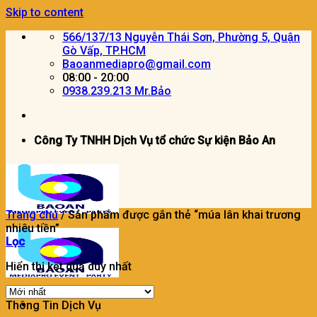
Skip to content
566/137/13 Nguyễn Thái Sơn, Phường 5, Quận
Gò Vấp, TP.HCM
Baoanmediapro@gmail.com
08:00 - 20:00
0938.239.213 Mr.Bảo
Công Ty TNHH Dịch Vụ tổ chức Sự kiện Bảo An
Trang chủ
/
Sản phẩm được gắn thẻ “múa lân khai trương
nhiêu tiền”
Lọc
Hiển thị kết quả duy nhất
Thông Tin Dịch Vụ