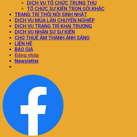
DỊCH VỤ TỔ CHỨC TRUNG THU
TỔ CHỨC SỰ KIỆN TRON GÓI KHÁC
TRANG TRÍ THÔI NÔI SINH NHẬT
DỊCH VỤ MÚA LÂN CHUYÊN NGHIỆP
DỊCH VỤ TRANG TRÍ KHAI TRƯƠNG
DỊCH VỤ NHÂN SỰ SỰ KIỆN
CHO THUÊ ÂM THANH ÁNH SÁNG
LIÊN HỆ
BÁO GIÁ
Đăng nhập
Newsletter