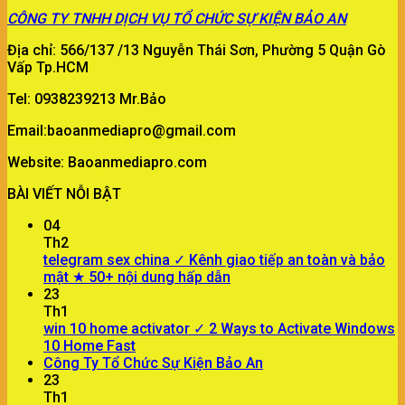
CÔNG TY
TNHH DỊCH VỤ TỔ CHỨC SỰ KIỆN BẢO AN
Địa chỉ: 566/137 /13 Nguyễn Thái Sơn, Phường 5 Quận Gò
Vấp Tp.HCM
Tel: 0938239213 Mr.Bảo
Email:baoanmediapro@gmail.com
Website: Baoanmediapro.com
BÀI VIẾT NỖI BẬT
04
Th2
telegram sex china ✓ Kênh giao tiếp an toàn và bảo
mật ★ 50+ nội dung hấp dẫn
23
Th1
win 10 home activator ✓ 2 Ways to Activate Windows
10 Home Fast
Công Ty Tổ Chức Sự Kiện Bảo An
23
Th1