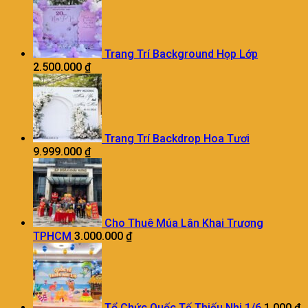
Trang Trí Background Họp Lớp
2.500.000
₫
Trang Trí Backdrop Hoa Tươi
9.999.000
₫
Cho Thuê Múa Lân Khai Trương
TPHCM
3.000.000
₫
Tổ Chức Quốc Tế Thiếu Nhi 1/6
1.000
₫