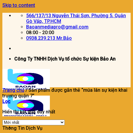
Skip to content
566/137/13 Nguyễn Thái Sơn, Phường 5, Quận
Gò Vấp, TP.HCM
Baoanmediapro@gmail.com
08:00 - 20:00
0938.239.213 Mr.Bảo
Công Ty TNHH Dịch Vụ tổ chức Sự kiện Bảo An
Trang chủ
/
Sản phẩm được gắn thẻ “múa lân sự kiện khai
trương quận 7”
Lọc
Hiển thị kết quả duy nhất
Thông Tin Dịch Vụ