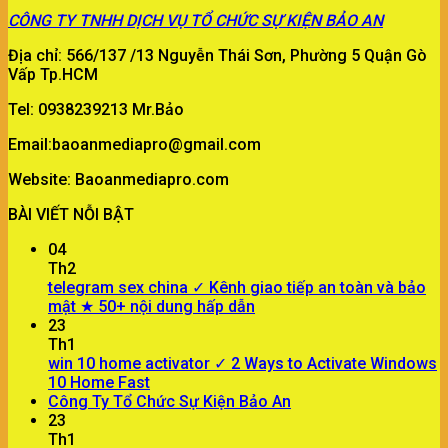
CÔNG TY
TNHH DỊCH VỤ TỔ CHỨC SỰ KIỆN BẢO AN
Địa chỉ: 566/137 /13 Nguyễn Thái Sơn, Phường 5 Quận Gò
Vấp Tp.HCM
Tel: 0938239213 Mr.Bảo
Email:baoanmediapro@gmail.com
Website: Baoanmediapro.com
BÀI VIẾT NỖI BẬT
04
Th2
telegram sex china ✓ Kênh giao tiếp an toàn và bảo
mật ★ 50+ nội dung hấp dẫn
23
Th1
win 10 home activator ✓ 2 Ways to Activate Windows
10 Home Fast
Công Ty Tổ Chức Sự Kiện Bảo An
23
Th1