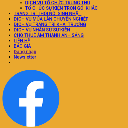
DỊCH VỤ TỔ CHỨC TRUNG THU
TỔ CHỨC SỰ KIỆN TRON GÓI KHÁC
TRANG TRÍ THÔI NÔI SINH NHẬT
DỊCH VỤ MÚA LÂN CHUYÊN NGHIỆP
DỊCH VỤ TRANG TRÍ KHAI TRƯƠNG
DỊCH VỤ NHÂN SỰ SỰ KIỆN
CHO THUÊ ÂM THANH ÁNH SÁNG
LIÊN HỆ
BÁO GIÁ
Đăng nhập
Newsletter