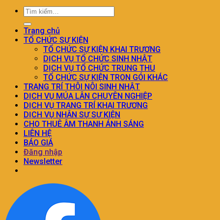
Trang chủ
TỔ CHỨC SỰ KIỆN
TỔ CHỨC SỰ KIỆN KHAI TRƯƠNG
DỊCH VỤ TỔ CHỨC SINH NHẬT
DỊCH VỤ TỔ CHỨC TRUNG THU
TỔ CHỨC SỰ KIỆN TRON GÓI KHÁC
TRANG TRÍ THÔI NÔI SINH NHẬT
DỊCH VỤ MÚA LÂN CHUYÊN NGHIỆP
DỊCH VỤ TRANG TRÍ KHAI TRƯƠNG
DỊCH VỤ NHÂN SỰ SỰ KIỆN
CHO THUÊ ÂM THANH ÁNH SÁNG
LIÊN HỆ
BÁO GIÁ
Đăng nhập
Newsletter