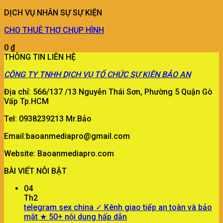
DỊCH VỤ NHÂN SỰ SỰ KIỆN
CHO THUÊ THỢ CHỤP HÌNH
0
₫
THÔNG TIN LIÊN HỆ
CÔNG TY
TNHH DỊCH VỤ TỔ CHỨC SỰ KIỆN BẢO AN
Địa chỉ: 566/137 /13 Nguyễn Thái Sơn, Phường 5 Quận Gò
Vấp Tp.HCM
Tel: 0938239213 Mr.Bảo
Email:baoanmediapro@gmail.com
Website: Baoanmediapro.com
BÀI VIẾT NỖI BẬT
04
Th2
telegram sex china ✓ Kênh giao tiếp an toàn và bảo
mật ★ 50+ nội dung hấp dẫn