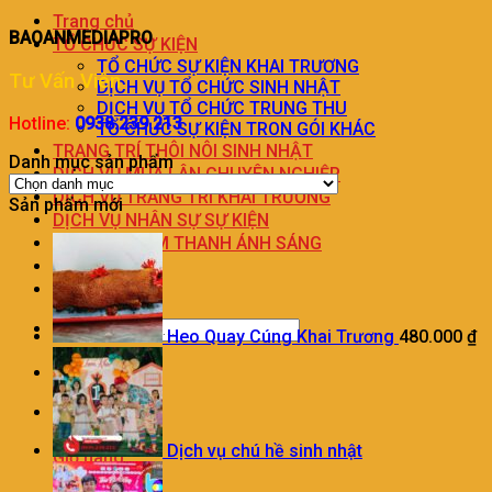
Trang chủ
BAOANMEDIAPRO
TỔ CHỨC SỰ KIỆN
TỔ CHỨC SỰ KIỆN KHAI TRƯƠNG
Tư Vấn Viên
DỊCH VỤ TỔ CHỨC SINH NHẬT
DỊCH VỤ TỔ CHỨC TRUNG THU
Hotline:
0938.239.213
TỔ CHỨC SỰ KIỆN TRON GÓI KHÁC
TRANG TRÍ THÔI NÔI SINH NHẬT
Danh mục sản phẩm
DỊCH VỤ MÚA LÂN CHUYÊN NGHIỆP
DỊCH VỤ TRANG TRÍ KHAI TRƯƠNG
Sản phẩm mới
DỊCH VỤ NHÂN SỰ SỰ KIỆN
CHO THUÊ ÂM THANH ÁNH SÁNG
LIÊN HỆ
BÁO GIÁ
Heo Quay Cúng Khai Trương
480.000
₫
0
Dịch vụ chú hề sinh nhật
Giỏ hàng