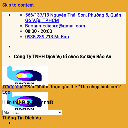
Skip to content
566/137/13 Nguyễn Thái Sơn, Phường 5, Quận
Gò Vấp, TP.HCM
Baoanmediapro@gmail.com
08:00 - 20:00
0938.239.213 Mr.Bảo
Công Ty TNHH Dịch Vụ tổ chức Sự kiện Bảo An
Trang chủ
/
Sản phẩm được gắn thẻ “Thợ chụp hình cưới”
Lọc
Hiển thị kết quả duy nhất
Thông Tin Dịch Vụ