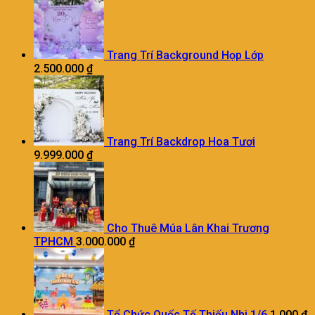
Trang Trí Background Họp Lớp
2.500.000
₫
Trang Trí Backdrop Hoa Tươi
9.999.000
₫
Cho Thuê Múa Lân Khai Trương
TPHCM
3.000.000
₫
Tổ Chức Quốc Tế Thiếu Nhi 1/6
1.000
₫