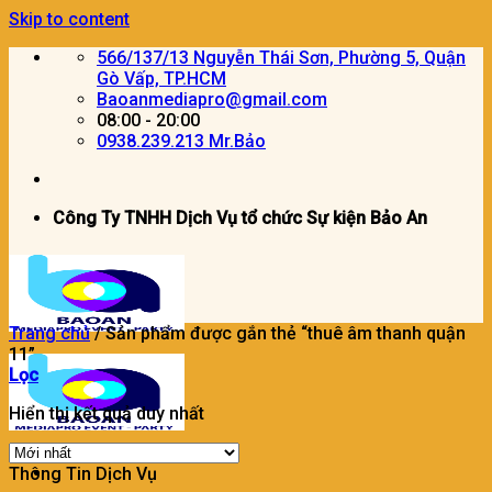
Skip to content
566/137/13 Nguyễn Thái Sơn, Phường 5, Quận
Gò Vấp, TP.HCM
Baoanmediapro@gmail.com
08:00 - 20:00
0938.239.213 Mr.Bảo
Công Ty TNHH Dịch Vụ tổ chức Sự kiện Bảo An
Trang chủ
/
Sản phẩm được gắn thẻ “thuê âm thanh quận
11”
Lọc
Hiển thị kết quả duy nhất
Thông Tin Dịch Vụ