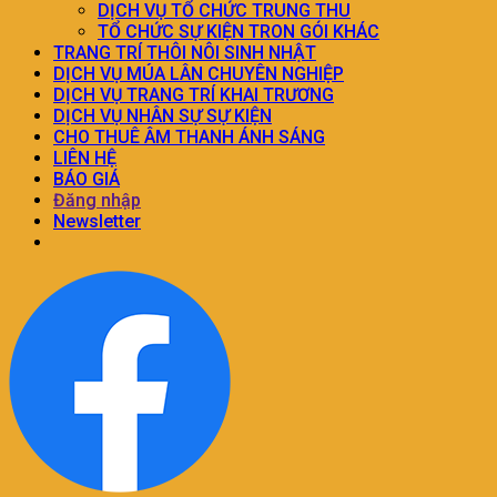
DỊCH VỤ TỔ CHỨC TRUNG THU
TỔ CHỨC SỰ KIỆN TRON GÓI KHÁC
TRANG TRÍ THÔI NÔI SINH NHẬT
DỊCH VỤ MÚA LÂN CHUYÊN NGHIỆP
DỊCH VỤ TRANG TRÍ KHAI TRƯƠNG
DỊCH VỤ NHÂN SỰ SỰ KIỆN
CHO THUÊ ÂM THANH ÁNH SÁNG
LIÊN HỆ
BÁO GIÁ
Đăng nhập
Newsletter