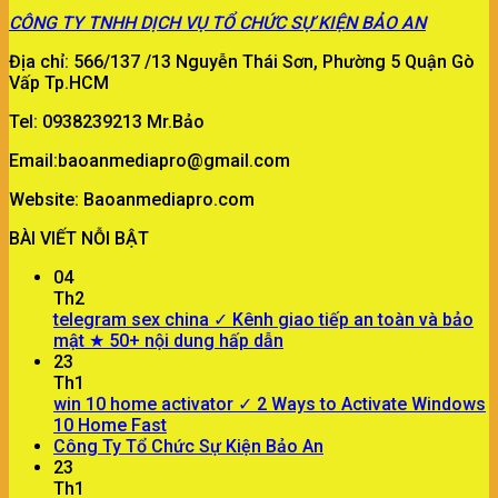
CÔNG TY
TNHH DỊCH VỤ TỔ CHỨC SỰ KIỆN BẢO AN
Địa chỉ: 566/137 /13 Nguyễn Thái Sơn, Phường 5 Quận Gò
Vấp Tp.HCM
Tel: 0938239213 Mr.Bảo
Email:baoanmediapro@gmail.com
Website: Baoanmediapro.com
BÀI VIẾT NỖI BẬT
04
Th2
telegram sex china ✓ Kênh giao tiếp an toàn và bảo
mật ★ 50+ nội dung hấp dẫn
23
Th1
win 10 home activator ✓ 2 Ways to Activate Windows
10 Home Fast
Công Ty Tổ Chức Sự Kiện Bảo An
23
Th1