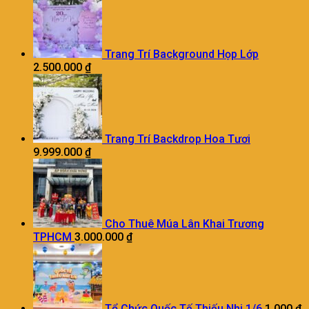
Trang Trí Background Họp Lớp
2.500.000
₫
Trang Trí Backdrop Hoa Tươi
9.999.000
₫
Cho Thuê Múa Lân Khai Trương
TPHCM
3.000.000
₫
Tổ Chức Quốc Tế Thiếu Nhi 1/6
1.000
₫