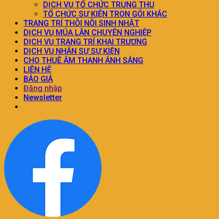
DỊCH VỤ TỔ CHỨC TRUNG THU
TỔ CHỨC SỰ KIỆN TRON GÓI KHÁC
TRANG TRÍ THÔI NÔI SINH NHẬT
DỊCH VỤ MÚA LÂN CHUYÊN NGHIỆP
DỊCH VỤ TRANG TRÍ KHAI TRƯƠNG
DỊCH VỤ NHÂN SỰ SỰ KIỆN
CHO THUÊ ÂM THANH ÁNH SÁNG
LIÊN HỆ
BÁO GIÁ
Đăng nhập
Newsletter