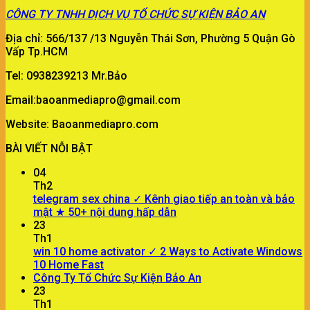
CÔNG TY
TNHH DỊCH VỤ TỔ CHỨC SỰ KIỆN BẢO AN
Địa chỉ: 566/137 /13 Nguyễn Thái Sơn, Phường 5 Quận Gò
Vấp Tp.HCM
Tel: 0938239213 Mr.Bảo
Email:baoanmediapro@gmail.com
Website: Baoanmediapro.com
BÀI VIẾT NỖI BẬT
04
Th2
telegram sex china ✓ Kênh giao tiếp an toàn và bảo
mật ★ 50+ nội dung hấp dẫn
23
Th1
win 10 home activator ✓ 2 Ways to Activate Windows
10 Home Fast
Công Ty Tổ Chức Sự Kiện Bảo An
23
Th1