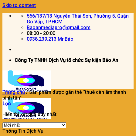
Skip to content
566/137/13 Nguyễn Thái Sơn, Phường 5, Quận
Gò Vấp, TP.HCM
Baoanmediapro@gmail.com
08:00 - 20:00
0938.239.213 Mr.Bảo
Công Ty TNHH Dịch Vụ tổ chức Sự kiện Bảo An
Trang chủ
/
Sản phẩm được gắn thẻ “thuê dàn âm thanh
bình tân”
Lọc
Hiển thị kết quả duy nhất
Thông Tin Dịch Vụ