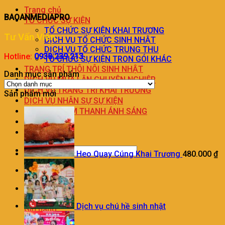
Trang chủ
BAOANMEDIAPRO
TỔ CHỨC SỰ KIỆN
TỔ CHỨC SỰ KIỆN KHAI TRƯƠNG
Tư Vấn Viên
DỊCH VỤ TỔ CHỨC SINH NHẬT
DỊCH VỤ TỔ CHỨC TRUNG THU
Hotline:
0938.239.213
TỔ CHỨC SỰ KIỆN TRON GÓI KHÁC
TRANG TRÍ THÔI NÔI SINH NHẬT
Danh mục sản phẩm
DỊCH VỤ MÚA LÂN CHUYÊN NGHIỆP
DỊCH VỤ TRANG TRÍ KHAI TRƯƠNG
Sản phẩm mới
DỊCH VỤ NHÂN SỰ SỰ KIỆN
CHO THUÊ ÂM THANH ÁNH SÁNG
LIÊN HỆ
BÁO GIÁ
Heo Quay Cúng Khai Trương
480.000
₫
0
Dịch vụ chú hề sinh nhật
Giỏ hàng