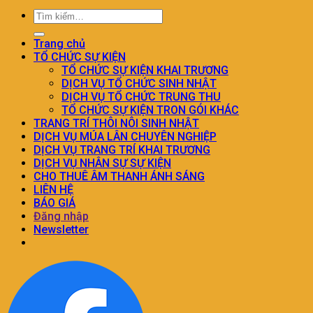
Trang chủ
TỔ CHỨC SỰ KIỆN
TỔ CHỨC SỰ KIỆN KHAI TRƯƠNG
DỊCH VỤ TỔ CHỨC SINH NHẬT
DỊCH VỤ TỔ CHỨC TRUNG THU
TỔ CHỨC SỰ KIỆN TRON GÓI KHÁC
TRANG TRÍ THÔI NÔI SINH NHẬT
DỊCH VỤ MÚA LÂN CHUYÊN NGHIỆP
DỊCH VỤ TRANG TRÍ KHAI TRƯƠNG
DỊCH VỤ NHÂN SỰ SỰ KIỆN
CHO THUÊ ÂM THANH ÁNH SÁNG
LIÊN HỆ
BÁO GIÁ
Đăng nhập
Newsletter