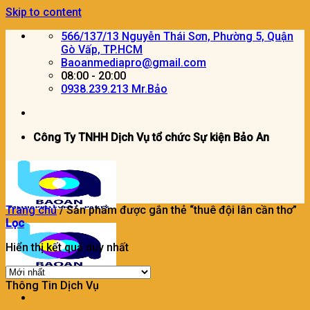
Skip to content
566/137/13 Nguyễn Thái Sơn, Phường 5, Quận
Gò Vấp, TP.HCM
Baoanmediapro@gmail.com
08:00 - 20:00
0938.239.213 Mr.Bảo
Công Ty TNHH Dịch Vụ tổ chức Sự kiện Bảo An
Trang chủ
/
Sản phẩm được gắn thẻ “thuê đội lân cần thơ”
Lọc
Hiển thị kết quả duy nhất
Thông Tin Dịch Vụ