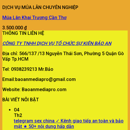
DỊCH VỤ MÚA LÂN CHUYÊN NGHIỆP
Múa Lân Khai Trương Cần Thơ
3.500.000
₫
THÔNG TIN LIÊN HỆ
CÔNG TY
TNHH DỊCH VỤ TỔ CHỨC SỰ KIỆN BẢO AN
Địa chỉ: 566/137 /13 Nguyễn Thái Sơn, Phường 5 Quận Gò
Vấp Tp.HCM
Tel: 0938239213 Mr.Bảo
Email:baoanmediapro@gmail.com
Website: Baoanmediapro.com
BÀI VIẾT NỖI BẬT
04
Th2
telegram sex china ✓ Kênh giao tiếp an toàn và bảo
mật ★ 50+ nội dung hấp dẫn