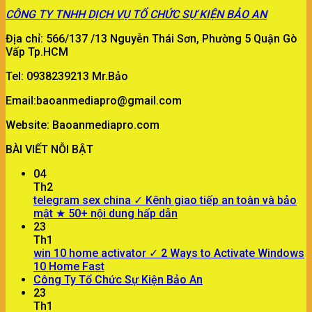
CÔNG TY
TNHH DỊCH VỤ TỔ CHỨC SỰ KIỆN BẢO AN
Địa chỉ: 566/137 /13 Nguyễn Thái Sơn, Phường 5 Quận Gò
Vấp Tp.HCM
Tel: 0938239213 Mr.Bảo
Email:baoanmediapro@gmail.com
Website: Baoanmediapro.com
BÀI VIẾT NỖI BẬT
04
Th2
telegram sex china ✓ Kênh giao tiếp an toàn và bảo
mật ★ 50+ nội dung hấp dẫn
23
Th1
win 10 home activator ✓ 2 Ways to Activate Windows
10 Home Fast
Công Ty Tổ Chức Sự Kiện Bảo An
23
Th1