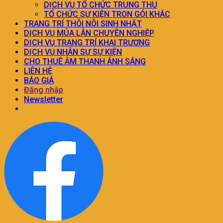
DỊCH VỤ TỔ CHỨC TRUNG THU
TỔ CHỨC SỰ KIỆN TRON GÓI KHÁC
TRANG TRÍ THÔI NÔI SINH NHẬT
DỊCH VỤ MÚA LÂN CHUYÊN NGHIỆP
DỊCH VỤ TRANG TRÍ KHAI TRƯƠNG
DỊCH VỤ NHÂN SỰ SỰ KIỆN
CHO THUÊ ÂM THANH ÁNH SÁNG
LIÊN HỆ
BÁO GIÁ
Đăng nhập
Newsletter