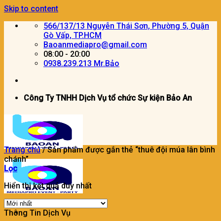
Skip to content
566/137/13 Nguyễn Thái Sơn, Phường 5, Quận
Gò Vấp, TP.HCM
Baoanmediapro@gmail.com
08:00 - 20:00
0938.239.213 Mr.Bảo
Công Ty TNHH Dịch Vụ tổ chức Sự kiện Bảo An
Trang chủ
/
Sản phẩm được gắn thẻ “thuê đội múa lân bình
chánh”
Lọc
Hiển thị kết quả duy nhất
Thông Tin Dịch Vụ