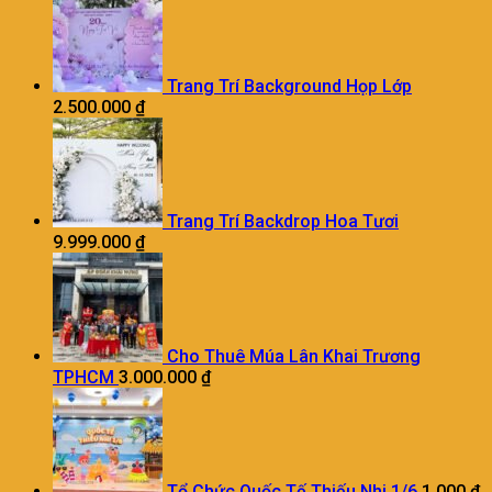
Trang Trí Background Họp Lớp
2.500.000
₫
Trang Trí Backdrop Hoa Tươi
9.999.000
₫
Cho Thuê Múa Lân Khai Trương
TPHCM
3.000.000
₫
Tổ Chức Quốc Tế Thiếu Nhi 1/6
1.000
₫