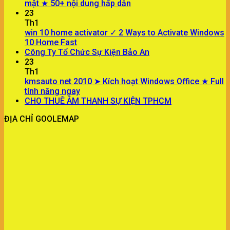
mật ★ 50+ nội dung hấp dẫn
23
Th1
win 10 home activator ✓ 2 Ways to Activate Windows
10 Home Fast
Công Ty Tổ Chức Sự Kiện Bảo An
23
Th1
kmsauto net 2010 ➤ Kích hoạt Windows Office ★ Full
tính năng ngay
CHO THUÊ ÂM THANH SỰ KIỆN TPHCM
ĐỊA CHỈ GOOLEMAP