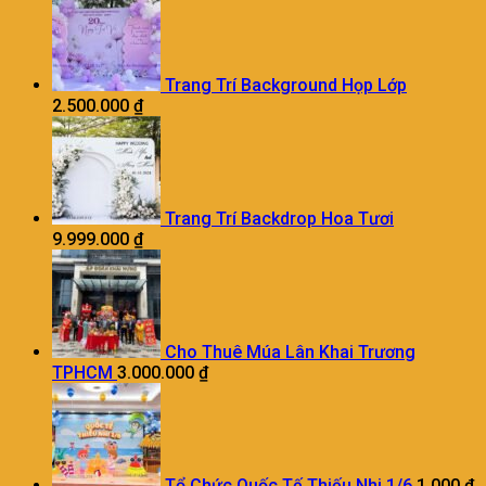
Trang Trí Background Họp Lớp
2.500.000
₫
Trang Trí Backdrop Hoa Tươi
9.999.000
₫
Cho Thuê Múa Lân Khai Trương
TPHCM
3.000.000
₫
Tổ Chức Quốc Tế Thiếu Nhi 1/6
1.000
₫