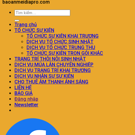
baoanmeidiapro.com
Trang chủ
TỔ CHỨC SỰ KIỆN
TỔ CHỨC SỰ KIỆN KHAI TRƯƠNG
DỊCH VỤ TỔ CHỨC SINH NHẬT
DỊCH VỤ TỔ CHỨC TRUNG THU
TỔ CHỨC SỰ KIỆN TRON GÓI KHÁC
TRANG TRÍ THÔI NÔI SINH NHẬT
DỊCH VỤ MÚA LÂN CHUYÊN NGHIỆP
DỊCH VỤ TRANG TRÍ KHAI TRƯƠNG
DỊCH VỤ NHÂN SỰ SỰ KIỆN
CHO THUÊ ÂM THANH ÁNH SÁNG
LIÊN HỆ
BÁO GIÁ
Đăng nhập
Newsletter