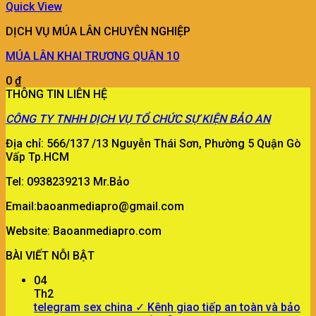
Quick View
DỊCH VỤ MÚA LÂN CHUYÊN NGHIỆP
MÚA LÂN KHAI TRƯƠNG QUẬN 10
0
₫
THÔNG TIN LIÊN HỆ
CÔNG TY
TNHH DỊCH VỤ TỔ CHỨC SỰ KIỆN BẢO AN
Địa chỉ: 566/137 /13 Nguyễn Thái Sơn, Phường 5 Quận Gò
Vấp Tp.HCM
Tel: 0938239213 Mr.Bảo
Email:baoanmediapro@gmail.com
Website: Baoanmediapro.com
BÀI VIẾT NỖI BẬT
04
Th2
telegram sex china ✓ Kênh giao tiếp an toàn và bảo