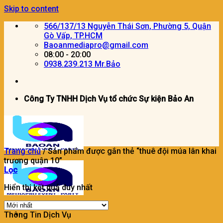
Skip to content
566/137/13 Nguyễn Thái Sơn, Phường 5, Quận
Gò Vấp, TP.HCM
Baoanmediapro@gmail.com
08:00 - 20:00
0938.239.213 Mr.Bảo
Công Ty TNHH Dịch Vụ tổ chức Sự kiện Bảo An
Trang chủ
/
Sản phẩm được gắn thẻ “thuê đội múa lân khai
trương quận 10”
Lọc
Hiển thị kết quả duy nhất
Thông Tin Dịch Vụ