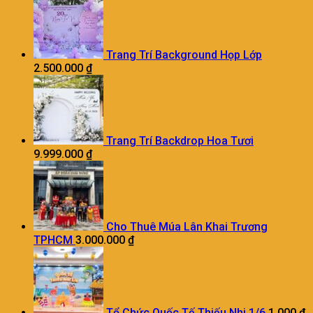
Trang Trí Background Họp Lớp
2.500.000
₫
Trang Trí Backdrop Hoa Tươi
9.999.000
₫
Cho Thuê Múa Lân Khai Trương
TPHCM
3.000.000
₫
Tổ Chức Quốc Tế Thiếu Nhi 1/6
1.000
₫