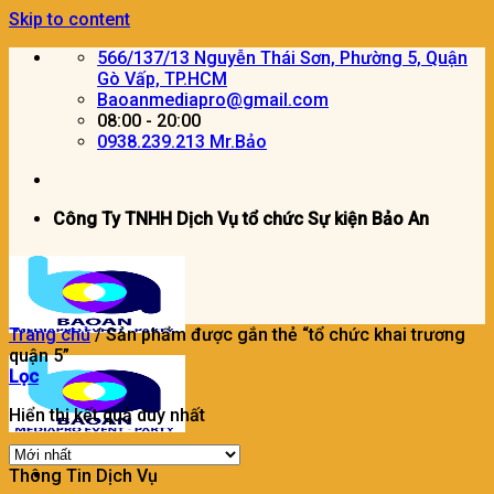
Skip to content
566/137/13 Nguyễn Thái Sơn, Phường 5, Quận
Gò Vấp, TP.HCM
Baoanmediapro@gmail.com
08:00 - 20:00
0938.239.213 Mr.Bảo
Công Ty TNHH Dịch Vụ tổ chức Sự kiện Bảo An
Trang chủ
/
Sản phẩm được gắn thẻ “tổ chức khai trương
quận 5”
Lọc
Hiển thị kết quả duy nhất
Thông Tin Dịch Vụ