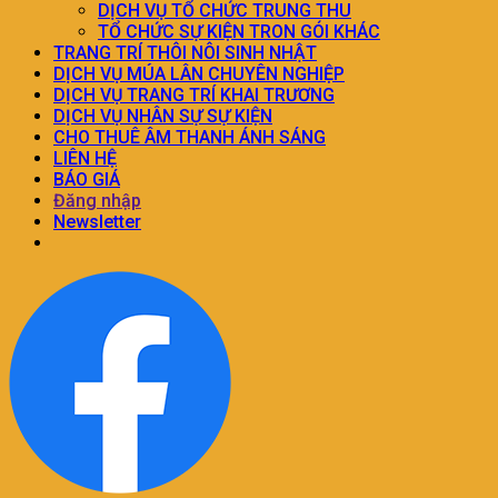
DỊCH VỤ TỔ CHỨC TRUNG THU
TỔ CHỨC SỰ KIỆN TRON GÓI KHÁC
TRANG TRÍ THÔI NÔI SINH NHẬT
DỊCH VỤ MÚA LÂN CHUYÊN NGHIỆP
DỊCH VỤ TRANG TRÍ KHAI TRƯƠNG
DỊCH VỤ NHÂN SỰ SỰ KIỆN
CHO THUÊ ÂM THANH ÁNH SÁNG
LIÊN HỆ
BÁO GIÁ
Đăng nhập
Newsletter