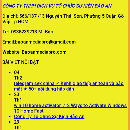
CÔNG TY
TNHH DỊCH VỤ TỔ CHỨC SỰ KIỆN BẢO AN
Địa chỉ: 566/137 /13 Nguyễn Thái Sơn, Phường 5 Quận Gò
Vấp Tp.HCM
Tel: 0938239213 Mr.Bảo
Email:baoanmediapro@gmail.com
Website: Baoanmediapro.com
BÀI VIẾT NỖI BẬT
04
Th2
telegram sex china ✓ Kênh giao tiếp an toàn và bảo
mật ★ 50+ nội dung hấp dẫn
23
Th1
win 10 home activator ✓ 2 Ways to Activate Windows
10 Home Fast
Công Ty Tổ Chức Sự Kiện Bảo An
23
Th1