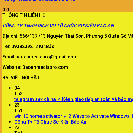
0
₫
THÔNG TIN LIÊN HỆ
CÔNG TY
TNHH DỊCH VỤ TỔ CHỨC SỰ KIỆN BẢO AN
Địa chỉ: 566/137 /13 Nguyễn Thái Sơn, Phường 5 Quận Gò 
Tel: 0938239213 Mr.Bảo
Email:baoanmediapro@gmail.com
Website: Baoanmediapro.com
BÀI VIẾT NỖI BẬT
04
Th2
telegram sex china ✓ Kênh giao tiếp an toàn và bảo m
23
Th1
win 10 home activator ✓ 2 Ways to Activate Windows
Công Ty Tổ Chức Sự Kiện Bảo An
23