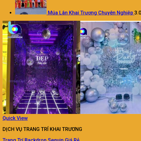
Múa Lân Khai Trương Chuyên Nghiệp
3.
Quick View
DỊCH VỤ TRANG TRÍ KHAI TRƯƠNG
Trang Trí Backdrop Sequin Giá Rẻ