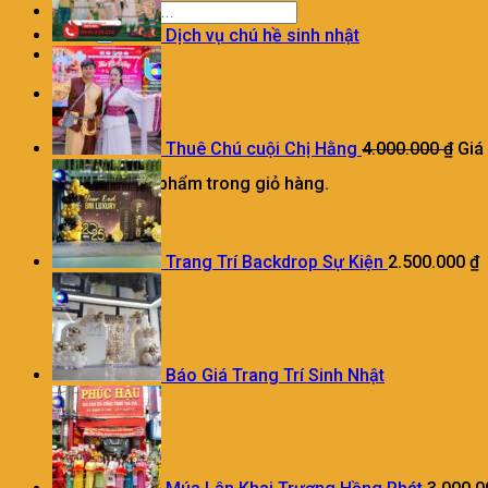
Dịch vụ chú hề sinh nhật
0
Giỏ hàng
Thuê Chú cuội Chị Hằng
4.000.000
₫
Giá
Chưa có sản phẩm trong giỏ hàng.
Trang Trí Backdrop Sự Kiện
2.500.000
₫
Báo Giá Trang Trí Sinh Nhật