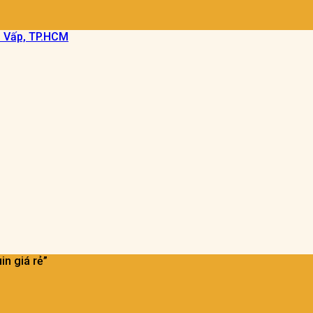
ò Vấp, TP.HCM
n giá rẻ”