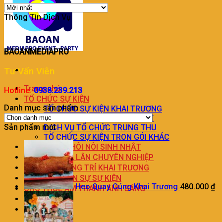
Thông Tin Dịch Vụ
BAOANMEDIAPRO
Tư Vấn Viên
Trang chủ
Hotline:
0938.239.213
TỔ CHỨC SỰ KIỆN
Danh mục sản phẩm
TỔ CHỨC SỰ KIỆN KHAI TRƯƠNG
DỊCH VỤ TỔ CHỨC SINH NHẬT
Sản phẩm mới
DỊCH VỤ TỔ CHỨC TRUNG THU
TỔ CHỨC SỰ KIỆN TRON GÓI KHÁC
TRANG TRÍ THÔI NÔI SINH NHẬT
DỊCH VỤ MÚA LÂN CHUYÊN NGHIỆP
DỊCH VỤ TRANG TRÍ KHAI TRƯƠNG
DỊCH VỤ NHÂN SỰ SỰ KIỆN
Heo Quay Cúng Khai Trương
480.000
₫
CHO THUÊ ÂM THANH ÁNH SÁNG
LIÊN HỆ
BÁO GIÁ