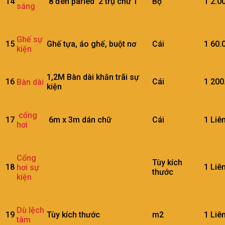
14
8 đèn parled 2 trụ chữ T
Bộ
1
2.0
sáng
Ghế sự
15
Ghế tựa, áo ghế, buột nơ
Cái
1
60.
kiện
1,2M Bàn dài khăn trãi sự
16
Cái
1
200
Bàn dài
kiện
cổng
17
6m x 3m dán chữ
Cái
1
Liê
hơi
Cổng
Tùy kích
18
1
Liê
hơi sự
thước
kiện
Dù lệch
19
Tùy kích thước
m2
1
Liê
tâm