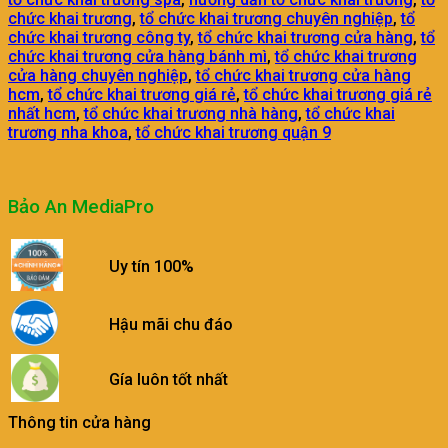
chức khai trương
,
tổ chức khai trương chuyên nghiệp
,
tổ
chức khai trương công ty
,
tổ chức khai trương cửa hàng
,
tổ
chức khai trương cửa hàng bánh mì
,
tổ chức khai trương
cửa hàng chuyên nghiệp
,
tổ chức khai trương cửa hàng
hcm
,
tổ chức khai trương giá rẻ
,
tổ chức khai trương giá rẻ
nhất hcm
,
tổ chức khai trương nhà hàng
,
tổ chức khai
trương nha khoa
,
tổ chức khai trương quận 9
Bảo An MediaPro
Uy tín 100%
Hậu mãi chu đáo
Gía luôn tốt nhất
Thông tin cửa hàng