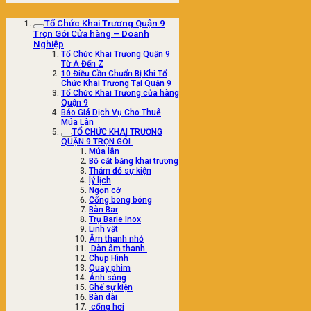
Tổ Chức Khai Trương Quận 9
Trọn Gói Cửa hàng – Doanh
Nghiệp
Tổ Chức Khai Trương Quận 9
Từ A Đến Z
10 Điều Cần Chuẩn Bị Khi Tổ
Chức Khai Trương Tại Quận 9
Tổ Chức Khai Trương cửa hàng
Quận 9
Báo Giá Dịch Vụ Cho Thuê
Múa Lân
TỔ CHỨC KHAI TRƯƠNG
QUẬN 9 TRỌN GÓI
Múa lân
Bộ cắt băng khai trương
Thảm đỏ sự kiện
lý lịch
Ngọn cờ
Cổng bong bóng
Bàn Bar
Trụ Barie Inox
Linh vật
Âm thanh nhỏ
Dàn âm thanh
Chụp Hình
Quay phim
Ánh sáng
Ghế sự kiện
Bàn dài
cổng hơi