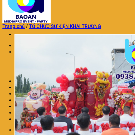
Trang chủ
/
TỔ CHỨC SỰ KIỆN KHAI TRƯƠNG
Trang chủ
TỔ CHỨC SỰ KIỆN
TỔ CHỨC SỰ KIỆN KHAI TRƯƠNG
DỊCH VỤ TỔ CHỨC SINH NHẬT
DỊCH VỤ TỔ CHỨC TRUNG THU
TỔ CHỨC SỰ KIỆN TRON GÓI KHÁC
TRANG TRÍ THÔI NÔI SINH NHẬT
DỊCH VỤ MÚA LÂN CHUYÊN NGHIỆP
DỊCH VỤ TRANG TRÍ KHAI TRƯƠNG
DỊCH VỤ NHÂN SỰ SỰ KIỆN
CHO THUÊ ÂM THANH ÁNH SÁNG
LIÊN HỆ
BÁO GIÁ