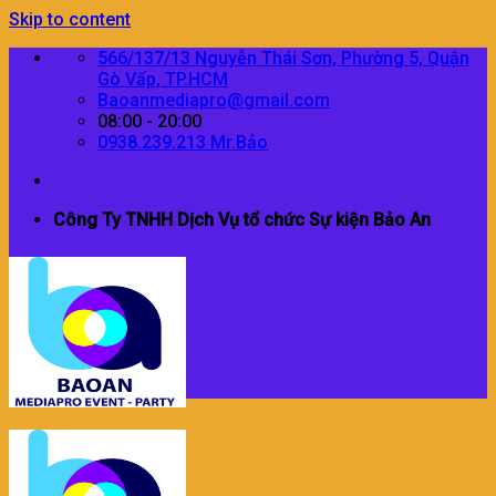
Skip to content
566/137/13 Nguyễn Thái Sơn, Phường 5, Quận
Gò Vấp, TP.HCM
Baoanmediapro@gmail.com
08:00 - 20:00
0938.239.213 Mr.Bảo
Công Ty TNHH Dịch Vụ tổ chức Sự kiện Bảo An