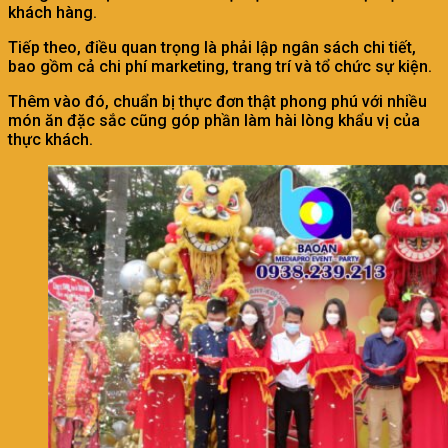
khách hàng.
Tiếp theo, điều quan trọng là phải lập ngân sách chi tiết,
bao gồm cả chi phí marketing, trang trí và tổ chức sự kiện.
Thêm vào đó, chuẩn bị thực đơn thật phong phú với nhiều
món ăn đặc sắc cũng góp phần làm hài lòng khẩu vị của
thực khách.