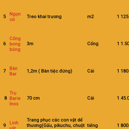
Ngọn
5
Treo khai trương
m2
1
125
cờ
Cổng
6
3m
Cổng
1
1.5
bong
bóng
Bàn
7
1,2m ( Bàn tiệc đứng)
Cái
1
180
Bar
Trụ
8
70 cm
Cái
1
45.
Barie
Inox
Trang phục các con vật dể
Linh
9
thương(Gấu, pikuchu, chuột
tiếng
1
800
vật