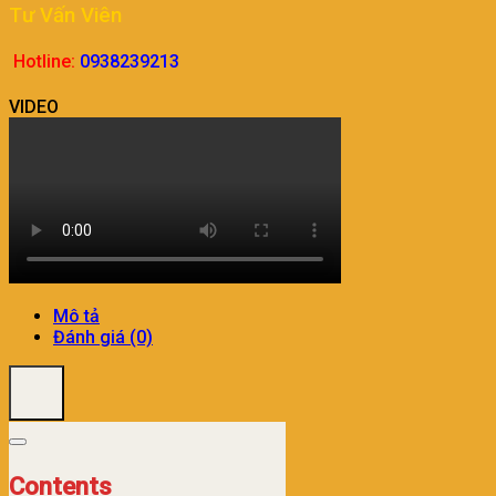
Tư Vấn Viên
Hotline:
0938239213
VIDEO
Mô tả
Đánh giá (0)
Contents