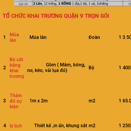
TỔ CHỨC KHAI TRƯƠNG QUẬN 9 TRỌN GÓI
Múa
1
Múa lân
Đoàn
1
3.5
lân
Bộ cắt
Gồm ( Mâm, bông,
băng
2
Bộ
1
400
nơ, kéo, vải lụa đỏ)
khai
trương
Thảm
3
1m x 2m
m2
1
65.
đỏ sự
kiện
4
Thiết kế ,in ấn, khung sắt
m2
1
250
lý lịch