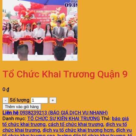
Tổ Chức Khai Trương Quận 9
0
₫
Số lượng
Thêm vào giỏ hàng
Liên hệ
0938239213 (BÁO GIÁ DỊCH VỤ NHANH)
Danh mục:
TỔ CHỨC SỰ KIỆN KHAI TRƯƠNG
Thẻ:
báo giá
tổ chức khai trương
,
cách tổ chức khai trương
,
dịch vụ tổ
chức khai trương
,
dịch vụ tổ chức khai trương hcm
,
dịch vụ
tổ chức khai trương spa
,
hướng dẩn tổ chức khai trương
,
tổ