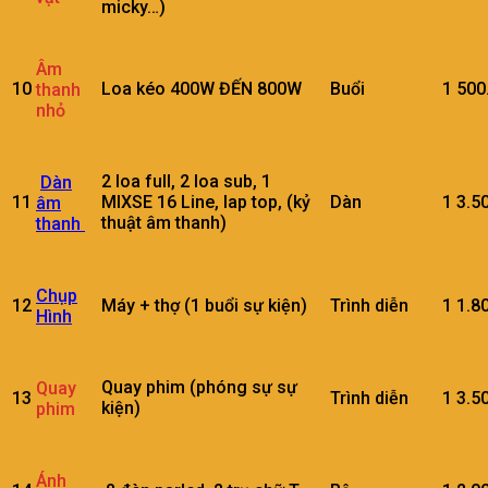
micky…)
Âm
10
Loa kéo 400W ĐẾN 800W
Buổi
1
500
thanh
nhỏ
2 loa full, 2 loa sub, 1
Dàn
11
MIXSE 16 Line, lap top, (kỷ
Dàn
1
3.5
âm
thuật âm thanh)
thanh
Chụp
12
Máy + thợ (1 buổi sự kiện)
Trình diễn
1
1.8
Hình
Quay phim (phóng sự sự
Quay
13
Trình diễn
1
3.5
kiện)
phim
Ánh