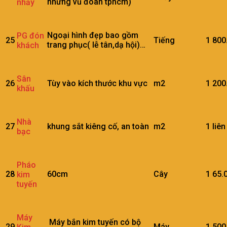
những vũ đoàn tphcm)
nhảy
Ngoại hình đẹp bao gồm
PG đón
25
Tiếng
1
800
trang phục( lễ tân,dạ hội)…
khách
Sân
26
Tùy vào kích thước khu vực
m2
1
200
khấu
Nhà
27
khung sắt kiêng cố, an toàn
m2
1
liên
bạc
Pháo
28
60cm
Cây
1
65.
kim
tuyến
Máy
Máy bắn kim tuyến có bộ
29
Máy
1
500