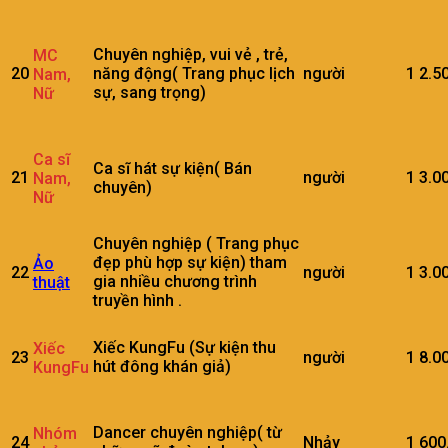
Chuyên nghiệp, vui vẻ , trẻ,
MC
20
năng động( Trang phục lịch
người
1
2.5
Nam,
sự, sang trọng)
Nữ
Ca sĩ
Ca sĩ hát sự kiện( Bán
21
người
1
3.0
Nam,
chuyên)
Nữ
Chuyên nghiệp ( Trang phục
đẹp phù hợp sự kiện) tham
Ảo
22
người
1
3.0
gia nhiều chương trình
thuật
truyền hình .
Xiếc KungFu (Sự kiện thu
Xiếc
23
người
1
8.0
hút đông khán giả)
KungFu
Dancer chuyên nghiệp( từ
Nhóm
24
Nhảy
1
600