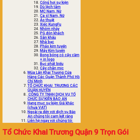
Cổng hơi sự kiện
Dù lệch tâm
MC Nam, Nữ
Ca sĩ Nam, Nữ
Ảo thuật
Xiếc KungFu
Nhóm nhảy
PG đón khách
Sân khấu
Nhà bạc
Pháo kim tuyến
Máy Kim tuyến
Bong bóng có cây cầm
+ in logo
Bục phát biểu
Cây chân mic
Múa Lân Khai Trương Cửa
Hàng Các Quận Thành Phố Hồ
Chí Minh
TỔ CHỨC KHAI TRƯƠNG CÁC
QUẬN HUYỆN
CÔNG TY TNHH DỊCH VỤ TỔ
CHỨC SỰ KIỆN BẢO AN
Hạng mục sự kiện Giá khác
(chưa VAT)
Ngoài ra đến với dịch vụ Bảo
An chúng tôi cam kết rằng
Liên hệ ngay với chúng tôi
Tổ Chức Khai Trương Quận 9 Trọn Gói